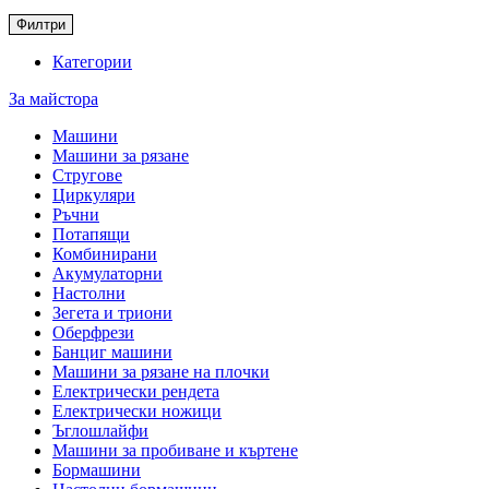
Филтри
Категории
За майстора
Машини
Машини за рязане
Стругове
Циркуляри
Ръчни
Потапящи
Комбинирани
Акумулаторни
Настолни
Зегета и триони
Оберфрези
Банциг машини
Машини за рязане на плочки
Електрически рендета
Електрически ножици
Ъглошлайфи
Машини за пробиване и къртене
Бормашини