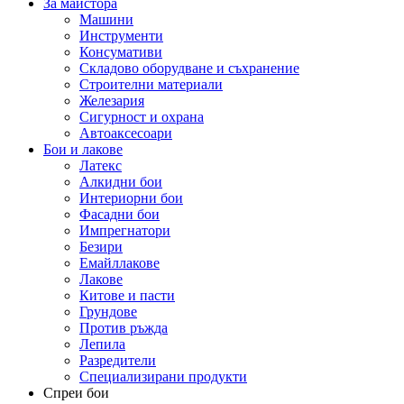
За майстора
Машини
Инструменти
Консумативи
Складово оборудване и съхранение
Строителни материали
Железария
Сигурност и охрана
Автоаксесоари
Бои и лакове
Латекс
Алкидни бои
Интериорни бои
Фасадни бои
Импрегнатори
Безири
Емайллакове
Лакове
Китове и пасти
Грундове
Против ръжда
Лепила
Разредители
Специализирани продукти
Спреи бои