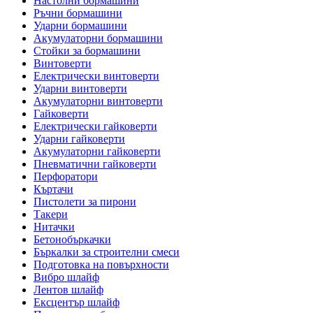
Настолни бормашини
Ръчни бормашини
Ударни бормашини
Акумулаторни бормашини
Стойки за бормашини
Винтоверти
Електрически винтоверти
Ударни винтоверти
Акумулаторни винтоверти
Гайковерти
Електрически гайковерти
Ударни гайковерти
Акумулаторни гайковерти
Пневматични гайковерти
Перфоратори
Къртачи
Пистолети за пирони
Такери
Нитачки
Бетонобъркачки
Бъркалки за строителни смеси
Подготовка на повърхности
Вибро шлайф
Лентов шлайф
Ексцентър шлайф