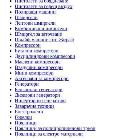
Пистолети за боядисване
Пистолети за горещ въздух
Полиращи машини
Шмиргели
Лентови шмиргели
Комбинирани шмиргели
Шмиргел за заточване
Шлайф машини тип Жираф
Компресори
Бутални компресори
Двуцилиндрови компресори
Маслени компресори
Въздушни компресори
Мини компресори
Аксесоари за компресори
Генератори
Бензинови генератори
Дизелови генератори
Инверторни генератори
Заваръчна техника
Електрожени
Горелки
Поялници
Поялници за полипропиленови тръби
Поялници за електро материали