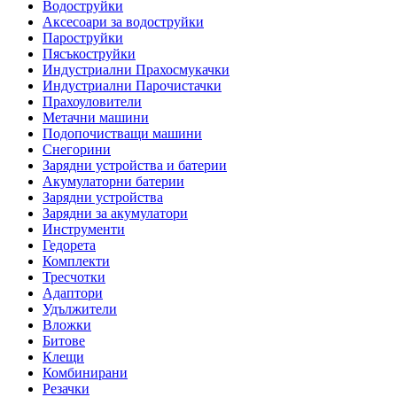
Водоструйки
Аксесоари за водоструйки
Пароструйки
Пясъкоструйки
Индустриални Прахосмукачки
Индустриални Парочистачки
Прахоуловители
Метачни машини
Подопочистващи машини
Снегорини
Зарядни устройства и батерии
Акумулаторни батерии
Зарядни устройства
Зарядни за акумулатори
Инструменти
Гедорета
Комплекти
Тресчотки
Адаптори
Удължители
Вложки
Битове
Клещи
Комбинирани
Резачки