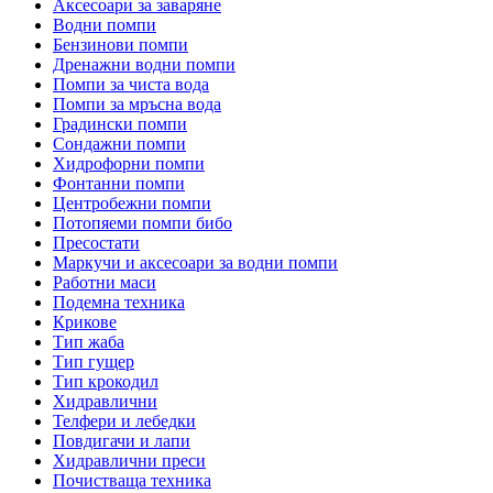
Аксесоари за заваряне
Водни помпи
Бензинови помпи
Дренажни водни помпи
Помпи за чиста вода
Помпи за мръсна вода
Градински помпи
Сондажни помпи
Хидрофорни помпи
Фонтанни помпи
Центробежни помпи
Потопяеми помпи бибо
Пресостати
Маркучи и аксесоари за водни помпи
Работни маси
Подемна техника
Крикове
Тип жаба
Тип гущер
Тип крокодил
Хидравлични
Телфери и лебедки
Повдигачи и лапи
Хидравлични преси
Почистваща техника