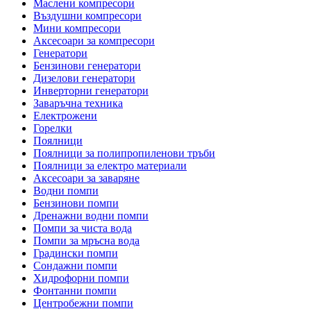
Маслени компресори
Въздушни компресори
Мини компресори
Аксесоари за компресори
Генератори
Бензинови генератори
Дизелови генератори
Инверторни генератори
Заваръчна техника
Електрожени
Горелки
Поялници
Поялници за полипропиленови тръби
Поялници за електро материали
Аксесоари за заваряне
Водни помпи
Бензинови помпи
Дренажни водни помпи
Помпи за чиста вода
Помпи за мръсна вода
Градински помпи
Сондажни помпи
Хидрофорни помпи
Фонтанни помпи
Центробежни помпи