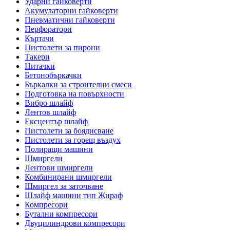
Ударни гайковерти
Акумулаторни гайковерти
Пневматични гайковерти
Перфоратори
Къртачи
Пистолети за пирони
Такери
Нитачки
Бетонобъркачки
Бъркалки за строителни смеси
Подготовка на повърхности
Вибро шлайф
Лентов шлайф
Ексцентър шлайф
Пистолети за боядисване
Пистолети за горещ въздух
Полиращи машини
Шмиргели
Лентови шмиргели
Комбинирани шмиргели
Шмиргел за заточване
Шлайф машини тип Жираф
Компресори
Бутални компресори
Двуцилиндрови компресори