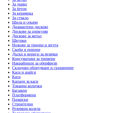
За дърво
За бетон
За керамика
За стъкло
Шила и секачи
Диамантени дискове
Дискове за циркуляр
Дискове за метал
Шкурки
Ножове за триони и зегета
Скоби и пирони
Дъски и вериги за резачки
Консумативи за тримери
Накрайници за оберфрези
Складово оборудване и съхранение
Каси и щайги
Каси
Капаци за каси
Товарни колички
Багажни
Платформени
Пазарски
Строителни
Резервни колела