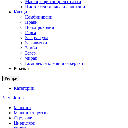
Маркиращи конци чертилки
Пистолети за пяна и силикони
Клещи
Комбинирани
Прави
Водопроводни
Гарга
За арматура
Заголвачки
Замби
Зегер
Чирак
Комплекти клещи и отвертки
Резачки
Филтри
Категории
За майстора
Машини
Машини за рязане
Стругове
Циркуляри