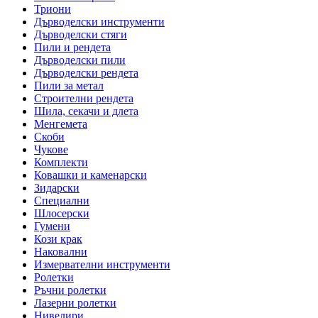
Триони
Дърводелски инструменти
Дърводелски стяги
Пили и рендета
Дърводелски пили
Дърводелски рендета
Пили за метал
Строителни рендета
Шила, секачи и длета
Менгемета
Скоби
Чукове
Комплекти
Ковашки и каменарски
Зидарски
Специални
Шлосерски
Гумени
Кози крак
Наковални
Измервателни инструменти
Ролетки
Ръчни ролетки
Лазерни ролетки
Нивелири