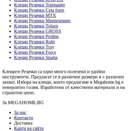
Клещи Резачки Topmaster
Клещи Резачки Ceta form
Клещи Резачки MTX
Клещи Резачки Mannesmann
Клещи Резачки Tolsen
Клещи Резачки GROSS
Клещи Резачки Proline
Клещи Резачки Rubi
Клещи Резачки Troy
Клещи Резачки Force
Клещи Резачки Sparta
Клещите Резачки са едни много полезени и удобни
инструменти. Предлагат се в различни размери и с различен
захват. Избора на клещи, които предлагаме в Megahome.bg е
невероятно голям. Изработени от качествени материали и на
страхотни цени.
За MEGAHOME.BG
За нас
Контакти
Доставка
Карта на сайта