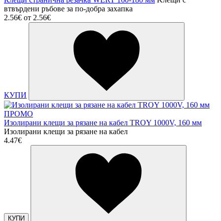
втвърдени ръбове за по-добра захапка
2.56€
от
2.56€
КУПИ
ПРОМО
Изолирани клещи за рязане на кабел TROY 1000V, 160 мм
Изолирани клещи за рязане на кабел
4.47€
КУПИ