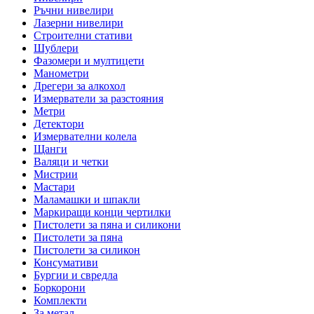
Ръчни нивелири
Лазерни нивелири
Строителни стативи
Шублери
Фазомери и мултицети
Манометри
Дрегери за алкохол
Измерватели за разстояния
Метри
Детектори
Измервателни колела
Щанги
Валяци и четки
Мистрии
Мастари
Маламашки и шпакли
Маркиращи конци чертилки
Пистолети за пяна и силикони
Пистолети за пяна
Пистолети за силикон
Консумативи
Бургии и свредла
Боркорони
Комплекти
За метал