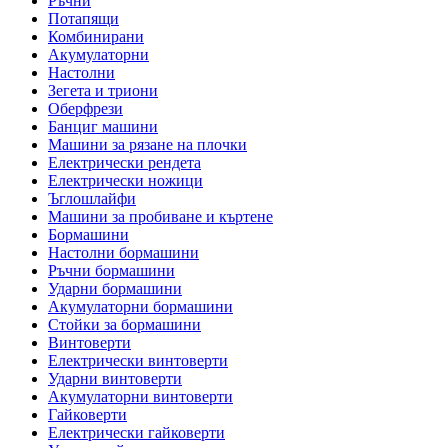
Ръчни
Потапящи
Комбинирани
Акумулаторни
Настолни
Зегета и триони
Оберфрези
Банциг машини
Машини за рязане на плочки
Електрически рендета
Електрически ножици
Ъглошлайфи
Машини за пробиване и къртене
Бормашини
Настолни бормашини
Ръчни бормашини
Ударни бормашини
Акумулаторни бормашини
Стойки за бормашини
Винтоверти
Електрически винтоверти
Ударни винтоверти
Акумулаторни винтоверти
Гайковерти
Електрически гайковерти