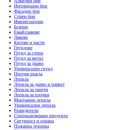
Алкидни бои
Интериорни бои
Фасадни бои
Спреи бои
Импрегнатори
Безири
Емайллакове
Лакове
Китове и пасти
Грундове
Грунд за стени
Грунд за метал
Грунд за дърво
Универсален грунд
Против ръжда
Лепила
Лепила за дърво и паркет
Лепила за тапети
Лепила за плочки
Монтажни лепила
Универсални лепила
Разредители
Специализирани продукти
Сигурност и охрана
Пожарна техника