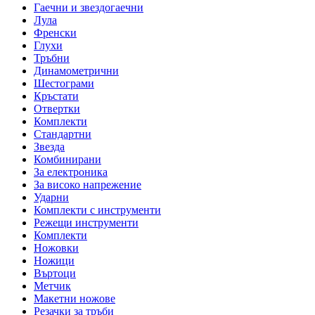
Гаечни и звездогаечни
Лула
Френски
Глухи
Тръбни
Динамометрични
Шестограми
Кръстати
Отвертки
Комплекти
Стандартни
Звезда
Комбинирани
За електроника
За високо напрежение
Ударни
Комплекти с инструменти
Режещи инструменти
Комплекти
Ножовки
Ножици
Въртоци
Метчик
Макетни ножове
Резачки за тръби