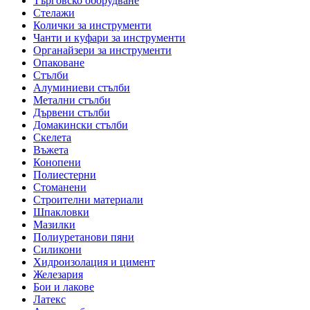
Търговско оборудване
Стелажи
Колички за инструменти
Чанти и куфари за инструменти
Органайзери за инструменти
Опаковане
Стълби
Алуминиеви стълби
Метални стълби
Дървени стълби
Домакински стълби
Скелета
Въжета
Конопени
Полиестерни
Стоманени
Строителни материали
Шпакловки
Мазилки
Полиуретанови пяни
Силикони
Хидроизолация и цимент
Железария
Бои и лакове
Латекс