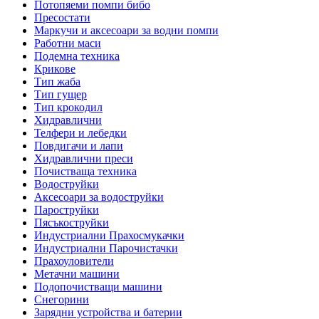
Потопяеми помпи бибо
Пресостати
Маркучи и аксесоари за водни помпи
Работни маси
Подемна техника
Крикове
Тип жаба
Тип гущер
Тип крокодил
Хидравлични
Телфери и лебедки
Повдигачи и лапи
Хидравлични преси
Почистваща техника
Водоструйки
Аксесоари за водоструйки
Пароструйки
Пясъкоструйки
Индустриални Прахосмукачки
Индустриални Парочистачки
Прахоуловители
Метачни машини
Подопочистващи машини
Снегорини
Зарядни устройства и батерии