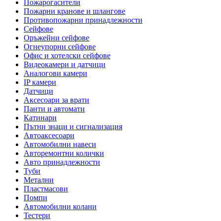
Пожарогасители
Пожарни кранове и шлангове
Противопожарни принадлежности
Сейфове
Оръжейни сейфове
Огнеупорни сейфове
Офис и хотелски сейфове
Видеокамери и датчици
Аналогови камери
IP камери
Датчици
Аксесоари за врати
Панти и автомати
Катинари
Пътни знаци и сигнализация
Автоаксесоари
Автомобилни навеси
Авторемонтни колички
Авто принадлежности
Туби
Метални
Пластмасови
Помпи
Автомобилни колани
Тестери