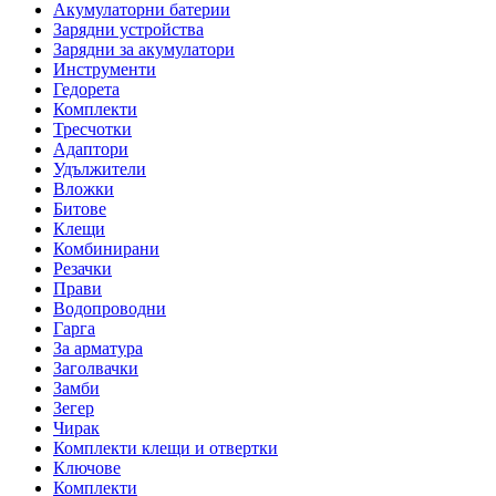
Акумулаторни батерии
Зарядни устройства
Зарядни за акумулатори
Инструменти
Гедорета
Комплекти
Тресчотки
Адаптори
Удължители
Вложки
Битове
Клещи
Комбинирани
Резачки
Прави
Водопроводни
Гарга
За арматура
Заголвачки
Замби
Зегер
Чирак
Комплекти клещи и отвертки
Ключове
Комплекти