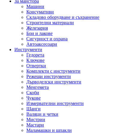
За майстора
Машини
Консумативи
Складово оборудване и съхранение
Строителни материали
Железария
Бои и лакове
Сигурност и охрана
Автоаксесоари
Инструменти
Гедорета
Ключове
Отвертки
Комплекти с инструменти
Режещи инструменти
Дърводелски инструменти
Менгемета
Скоби
Чукове
Измервателни инструменти
Щанги
Валяци и четки
Мистрии
Мастари
Маламашки и шпакли