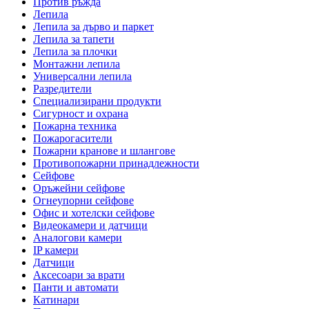
Против ръжда
Лепила
Лепила за дърво и паркет
Лепила за тапети
Лепила за плочки
Монтажни лепила
Универсални лепила
Разредители
Специализирани продукти
Сигурност и охрана
Пожарна техника
Пожарогасители
Пожарни кранове и шлангове
Противопожарни принадлежности
Сейфове
Оръжейни сейфове
Огнеупорни сейфове
Офис и хотелски сейфове
Видеокамери и датчици
Аналогови камери
IP камери
Датчици
Аксесоари за врати
Панти и автомати
Катинари