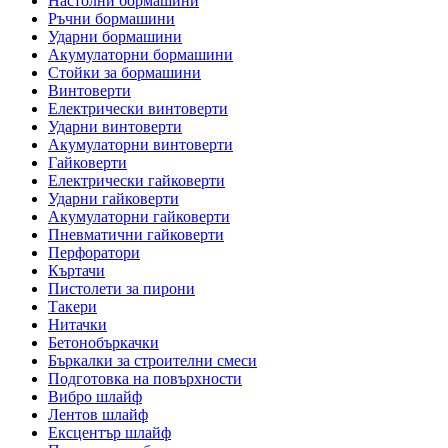
Настолни бормашини
Ръчни бормашини
Ударни бормашини
Акумулаторни бормашини
Стойки за бормашини
Винтоверти
Електрически винтоверти
Ударни винтоверти
Акумулаторни винтоверти
Гайковерти
Електрически гайковерти
Ударни гайковерти
Акумулаторни гайковерти
Пневматични гайковерти
Перфоратори
Къртачи
Пистолети за пирони
Такери
Нитачки
Бетонобъркачки
Бъркалки за строителни смеси
Подготовка на повърхности
Вибро шлайф
Лентов шлайф
Ексцентър шлайф