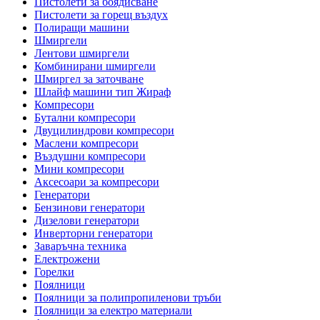
Пистолети за боядисване
Пистолети за горещ въздух
Полиращи машини
Шмиргели
Лентови шмиргели
Комбинирани шмиргели
Шмиргел за заточване
Шлайф машини тип Жираф
Компресори
Бутални компресори
Двуцилиндрови компресори
Маслени компресори
Въздушни компресори
Мини компресори
Аксесоари за компресори
Генератори
Бензинови генератори
Дизелови генератори
Инверторни генератори
Заваръчна техника
Електрожени
Горелки
Поялници
Поялници за полипропиленови тръби
Поялници за електро материали