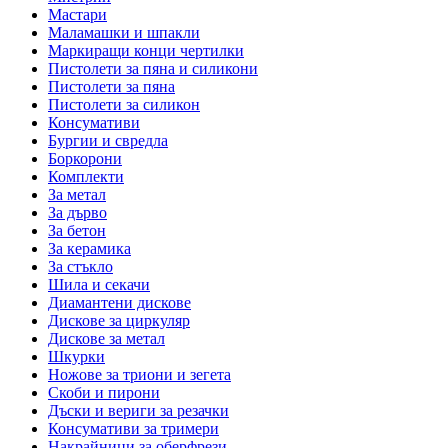
Мастари
Маламашки и шпакли
Маркиращи конци чертилки
Пистолети за пяна и силикони
Пистолети за пяна
Пистолети за силикон
Консумативи
Бургии и свредла
Боркорони
Комплекти
За метал
За дърво
За бетон
За керамика
За стъкло
Шила и секачи
Диамантени дискове
Дискове за циркуляр
Дискове за метал
Шкурки
Ножове за триони и зегета
Скоби и пирони
Дъски и вериги за резачки
Консумативи за тримери
Накрайници за оберфрези