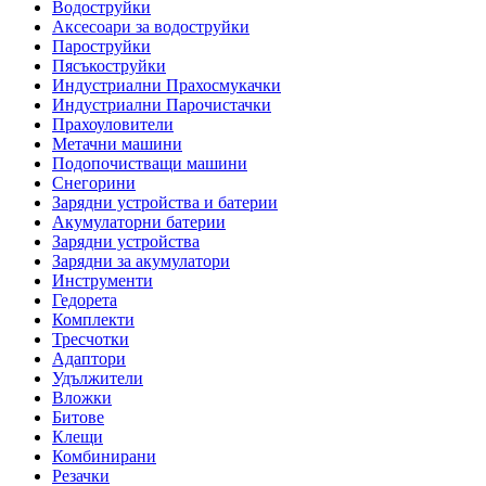
Водоструйки
Аксесоари за водоструйки
Пароструйки
Пясъкоструйки
Индустриални Прахосмукачки
Индустриални Парочистачки
Прахоуловители
Метачни машини
Подопочистващи машини
Снегорини
Зарядни устройства и батерии
Акумулаторни батерии
Зарядни устройства
Зарядни за акумулатори
Инструменти
Гедорета
Комплекти
Тресчотки
Адаптори
Удължители
Вложки
Битове
Клещи
Комбинирани
Резачки