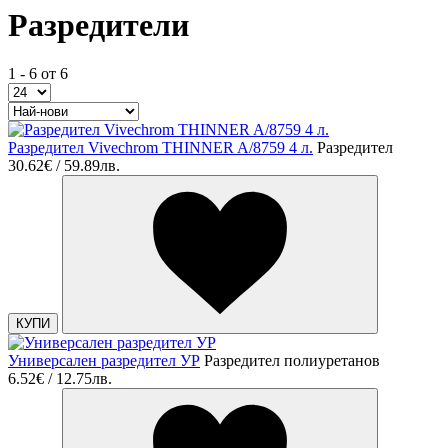
Разредители
1 - 6 от 6
Разредител Vivechrom THINNER A/8759 4 л.
Разредител
30.62€ / 59.89лв.
КУПИ
Универсален разредител УР
Разредител полиуретанов
6.52€ / 12.75лв.