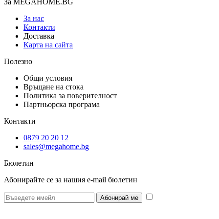
За MEGAHOME.BG
За нас
Контакти
Доставка
Карта на сайта
Полезно
Общи условия
Връщане на стока
Политика за поверителност
Партньорска програма
Контакти
0879 20 20 12
sales@megahome.bg
Бюлетин
Абонирайте се за нашия e-mail бюлетин
* Желая да
получавам бюлетин и се съгласявам предоставените от мен данни да се
обработват за целите на изпращане на бюлетин.