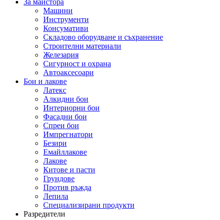
За майстора
Машини
Инструменти
Консумативи
Складово оборудване и съхранение
Строителни материали
Железария
Сигурност и охрана
Автоаксесоари
Бои и лакове
Латекс
Алкидни бои
Интериорни бои
Фасадни бои
Спреи бои
Импрегнатори
Безири
Емайллакове
Лакове
Китове и пасти
Грундове
Против ръжда
Лепила
Специализирани продукти
Разредители