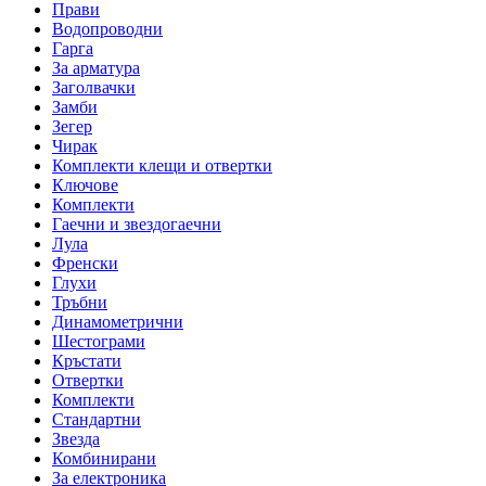
Прави
Водопроводни
Гарга
За арматура
Заголвачки
Замби
Зегер
Чирак
Комплекти клещи и отвертки
Ключове
Комплекти
Гаечни и звездогаечни
Лула
Френски
Глухи
Тръбни
Динамометрични
Шестограми
Кръстати
Отвертки
Комплекти
Стандартни
Звезда
Комбинирани
За електроника