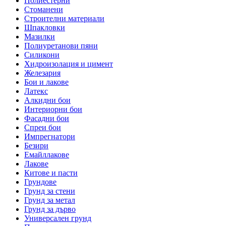
Полиестерни
Стоманени
Строителни материали
Шпакловки
Мазилки
Полиуретанови пяни
Силикони
Хидроизолация и цимент
Железария
Бои и лакове
Латекс
Алкидни бои
Интериорни бои
Фасадни бои
Спреи бои
Импрегнатори
Безири
Емайллакове
Лакове
Китове и пасти
Грундове
Грунд за стени
Грунд за метал
Грунд за дърво
Универсален грунд