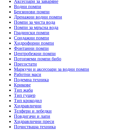
Аксесоари за заваряне
Водни помпи
Бензинови помпи
Дренажни водни помпи
Помпи за чиста вода
Помпи за мръсна вода
Градински помпи
Сондажни помпи
Хидрофорни помпи
Фонтанни помпи
Центробежни помпи
Потопяеми помпи бибо
Пресостати
Маркучи и аксесоари за водни помпи
Работни маси
Подемна техника
Крикове
Тип жаба
Тип гущер
Тип крокодил
Хидравлични
Телфери и лебедки
Повдигачи и лапи
Хидравлични преси
Почистваща техника