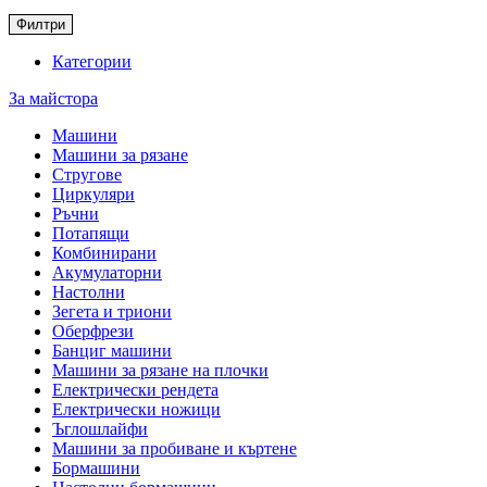
Филтри
Категории
За майстора
Машини
Машини за рязане
Стругове
Циркуляри
Ръчни
Потапящи
Комбинирани
Акумулаторни
Настолни
Зегета и триони
Оберфрези
Банциг машини
Машини за рязане на плочки
Електрически рендета
Електрически ножици
Ъглошлайфи
Машини за пробиване и къртене
Бормашини