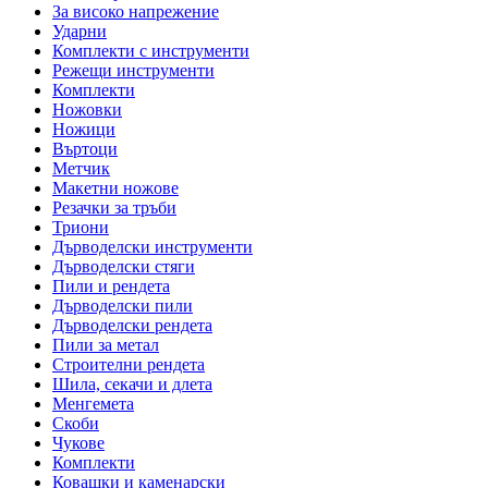
За високо напрежение
Ударни
Комплекти с инструменти
Режещи инструменти
Комплекти
Ножовки
Ножици
Въртоци
Метчик
Макетни ножове
Резачки за тръби
Триони
Дърводелски инструменти
Дърводелски стяги
Пили и рендета
Дърводелски пили
Дърводелски рендета
Пили за метал
Строителни рендета
Шила, секачи и длета
Менгемета
Скоби
Чукове
Комплекти
Ковашки и каменарски