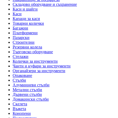
Складово оборудване и съхранение
Каси и щайги
Каси
Капаци за каси
Товарни колички
Багажни
Платформени
Пазарски
Строителни
Резервни колела
Търговско оборудване
Стелажи
Колички за инструменти
Чанти и куфари за инструменти
Органайзери за инструменти
Опаковане
Стълби
Алуминиеви стълби
Метални стълби
Дървени стълби
Домакински стълби
Скелета
Въжета
Конопени