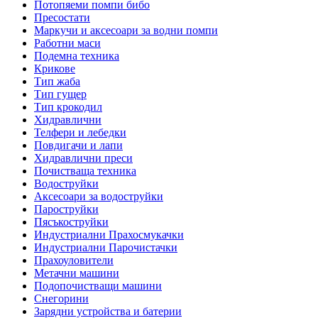
Потопяеми помпи бибо
Пресостати
Маркучи и аксесоари за водни помпи
Работни маси
Подемна техника
Крикове
Тип жаба
Тип гущер
Тип крокодил
Хидравлични
Телфери и лебедки
Повдигачи и лапи
Хидравлични преси
Почистваща техника
Водоструйки
Аксесоари за водоструйки
Пароструйки
Пясъкоструйки
Индустриални Прахосмукачки
Индустриални Парочистачки
Прахоуловители
Метачни машини
Подопочистващи машини
Снегорини
Зарядни устройства и батерии