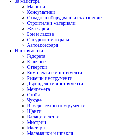
За майстора
Машини
Консумативи
Складово оборудване и съхранение
Строителни материали
Железария
Бои и лакове
Сигурност и охрана
Автоаксесоари
Инструменти
Гедорета
Ключове
Отвертки
Комплекти с инструменти
Режещи инструменти
Дърводелски инструменти
Менгемета
Скоби
Чукове
Измервателни инструменти
Щанги
Валяци и четки
Мистрии
Мастари
Маламашки и шпакли