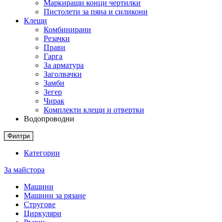
Маркиращи конци чертилки
Пистолети за пяна и силикони
Клещи
Комбинирани
Резачки
Прави
Гарга
За арматура
Заголвачки
Замби
Зегер
Чирак
Комплекти клещи и отвертки
Водопроводни
Филтри
Категории
За майстора
Машини
Машини за рязане
Стругове
Циркуляри