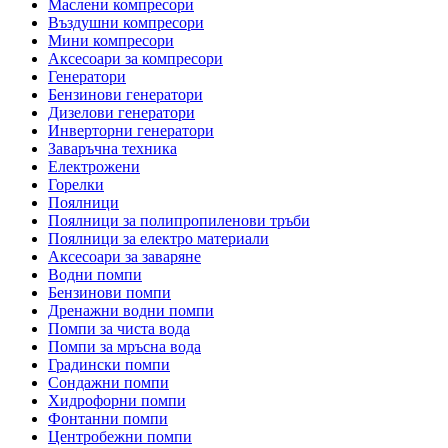
Маслени компресори
Въздушни компресори
Мини компресори
Аксесоари за компресори
Генератори
Бензинови генератори
Дизелови генератори
Инверторни генератори
Заваръчна техника
Електрожени
Горелки
Поялници
Поялници за полипропиленови тръби
Поялници за електро материали
Аксесоари за заваряне
Водни помпи
Бензинови помпи
Дренажни водни помпи
Помпи за чиста вода
Помпи за мръсна вода
Градински помпи
Сондажни помпи
Хидрофорни помпи
Фонтанни помпи
Центробежни помпи