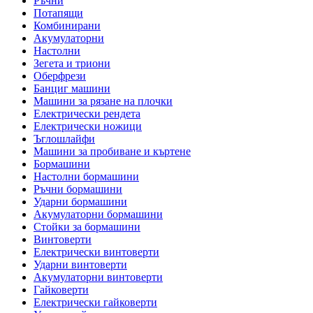
Ръчни
Потапящи
Комбинирани
Акумулаторни
Настолни
Зегета и триони
Оберфрези
Банциг машини
Машини за рязане на плочки
Електрически рендета
Електрически ножици
Ъглошлайфи
Машини за пробиване и къртене
Бормашини
Настолни бормашини
Ръчни бормашини
Ударни бормашини
Акумулаторни бормашини
Стойки за бормашини
Винтоверти
Електрически винтоверти
Ударни винтоверти
Акумулаторни винтоверти
Гайковерти
Електрически гайковерти