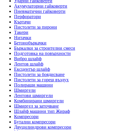
Ударни гайковерти
Акумулаторни гайковерти
Пневматични гайковерти
Перфоратори
Къртачи
Пистолети за пирони
Такери
Нитачки
Бетонобъркачки
Бъркалки за строителни смеси
Подготовка на повърхности
Вибро шлайф
Лентов шлайф
Ексцентър шлайф
Пистолети за боядисване
Пистолети за горещ въздух
Полиращи машини
Шмиргели
Лентови шмиргели
Комбинирани шмиргели
Шмиргел за заточване
Шлайф машини тип Жираф
Компресори
Бутални компресори
Двуцилиндрови компресори