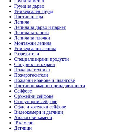
Грунд за метал
Грунд за дърво
Универсален грунд
Против ръжда
Лепила
Лепила за дърво и паркет
Лепила за тапети
Лепила за плочки
Монтажни лепила
Универсални лепила
Разредители
Специализирани продукти
Сигурност и охрана
Пожарна техника
Пожарогасители
Пожарни кранове и шлангове
Противопожарни принадлежности
Сейфове
Оръжейни сейфове
Огнеупорни сейфове
Офис и хотелски сейфове
Видеокамери и датчици
Аналогови камери
IP камери
Датчици