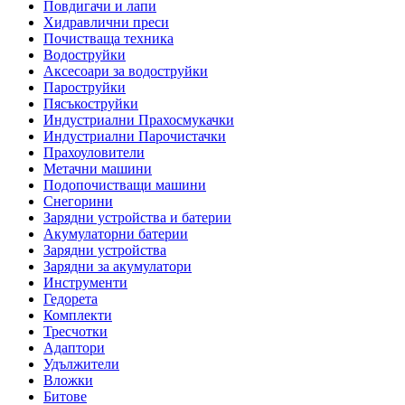
Повдигачи и лапи
Хидравлични преси
Почистваща техника
Водоструйки
Аксесоари за водоструйки
Пароструйки
Пясъкоструйки
Индустриални Прахосмукачки
Индустриални Парочистачки
Прахоуловители
Метачни машини
Подопочистващи машини
Снегорини
Зарядни устройства и батерии
Акумулаторни батерии
Зарядни устройства
Зарядни за акумулатори
Инструменти
Гедорета
Комплекти
Тресчотки
Адаптори
Удължители
Вложки
Битове