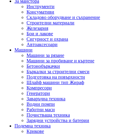
За майстора
Инструменти
Консумативи
Складово оборудване и съхранение
Строителни материали
Железария
Бои и лакове
Сигурност и охрана
Автоаксесоари
Машини
Машини за рязане
Машини за пробиване и къртене
Бетонобъркачки
Бъркалки за строителни смеси
Подготовка на повърхности
Шлайф машини тип Жираф
Компресори
Генератори
Заваръчна техника
Водни помпи
Работни маси
Почистваща техника
Зарядни устройства и батерии
Подемна техника
Крикове