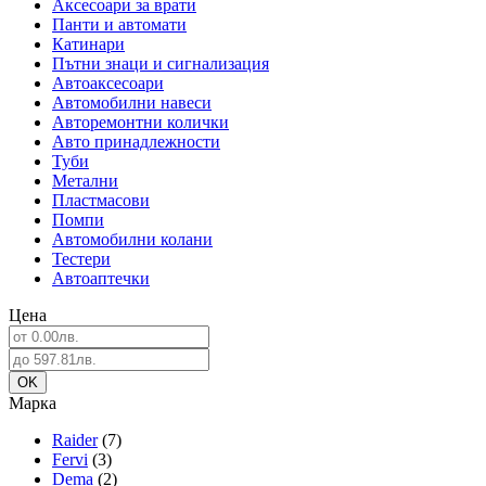
Аксесоари за врати
Панти и автомати
Катинари
Пътни знаци и сигнализация
Автоаксесоари
Автомобилни навеси
Авторемонтни колички
Авто принадлежности
Туби
Метални
Пластмасови
Помпи
Автомобилни колани
Тестери
Автоаптечки
Цена
Марка
Raider
(7)
Fervi
(3)
Dema
(2)