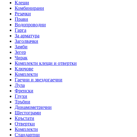
Клещи
Комбинирани
Резачки
Прави
Водопроводни
Гарга
За арматура
Заголвачки
Замби
Зегер
Чирак
Комплекти клещи и отвертки
Ключове
Комплекти
Гаечни и звездогаечни
Лула
Френски
Глухи
Тръбни
Динамометрични
Шестограми
Кръстати
Отвертки
Комплекти
Стандартни