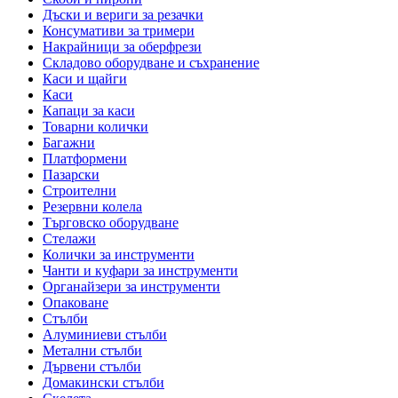
Дъски и вериги за резачки
Консумативи за тримери
Накрайници за оберфрези
Складово оборудване и съхранение
Каси и щайги
Каси
Капаци за каси
Товарни колички
Багажни
Платформени
Пазарски
Строителни
Резервни колела
Търговско оборудване
Стелажи
Колички за инструменти
Чанти и куфари за инструменти
Органайзери за инструменти
Опаковане
Стълби
Алуминиеви стълби
Метални стълби
Дървени стълби
Домакински стълби