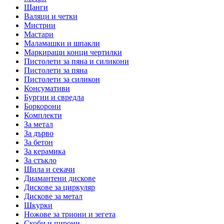
Щанги
Валяци и четки
Мистрии
Мастари
Маламашки и шпакли
Маркиращи конци чертилки
Пистолети за пяна и силикони
Пистолети за пяна
Пистолети за силикон
Консумативи
Бургии и свредла
Боркорони
Комплекти
За метал
За дърво
За бетон
За керамика
За стъкло
Шила и секачи
Диамантени дискове
Дискове за циркуляр
Дискове за метал
Шкурки
Ножове за триони и зегета
Скоби и пирони