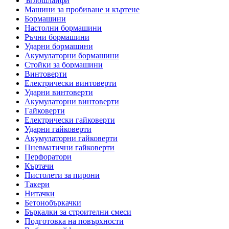
Ъглошлайфи
Машини за пробиване и къртене
Бормашини
Настолни бормашини
Ръчни бормашини
Ударни бормашини
Акумулаторни бормашини
Стойки за бормашини
Винтоверти
Електрически винтоверти
Ударни винтоверти
Акумулаторни винтоверти
Гайковерти
Електрически гайковерти
Ударни гайковерти
Акумулаторни гайковерти
Пневматични гайковерти
Перфоратори
Къртачи
Пистолети за пирони
Такери
Нитачки
Бетонобъркачки
Бъркалки за строителни смеси
Подготовка на повърхности