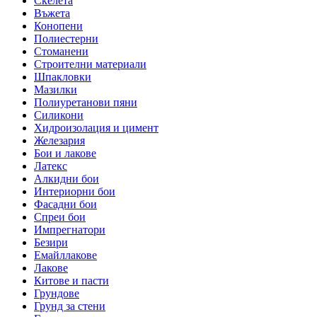
Скелета
Въжета
Конопени
Полиестерни
Стоманени
Строителни материали
Шпакловки
Мазилки
Полиуретанови пяни
Силикони
Хидроизолация и цимент
Железария
Бои и лакове
Латекс
Алкидни бои
Интериорни бои
Фасадни бои
Спреи бои
Импрегнатори
Безири
Емайллакове
Лакове
Китове и пасти
Грундове
Грунд за стени