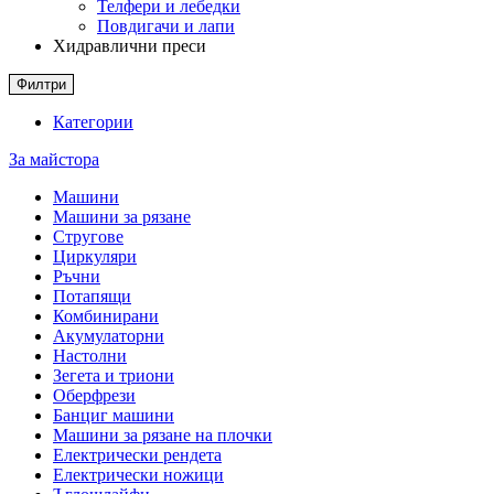
Телфери и лебедки
Повдигачи и лапи
Хидравлични преси
Филтри
Категории
За майстора
Машини
Машини за рязане
Стругове
Циркуляри
Ръчни
Потапящи
Комбинирани
Акумулаторни
Настолни
Зегета и триони
Оберфрези
Банциг машини
Машини за рязане на плочки
Електрически рендета
Електрически ножици