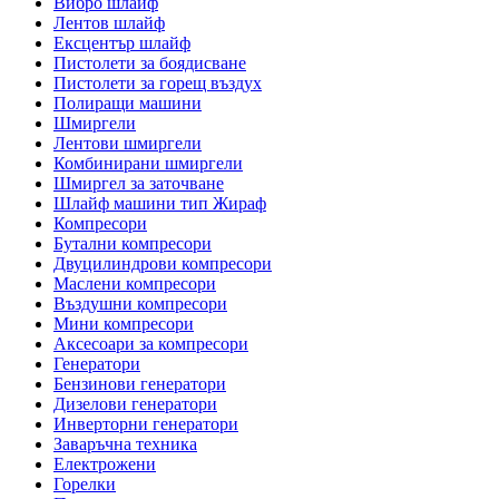
Вибро шлайф
Лентов шлайф
Ексцентър шлайф
Пистолети за боядисване
Пистолети за горещ въздух
Полиращи машини
Шмиргели
Лентови шмиргели
Комбинирани шмиргели
Шмиргел за заточване
Шлайф машини тип Жираф
Компресори
Бутални компресори
Двуцилиндрови компресори
Маслени компресори
Въздушни компресори
Мини компресори
Аксесоари за компресори
Генератори
Бензинови генератори
Дизелови генератори
Инверторни генератори
Заваръчна техника
Електрожени
Горелки