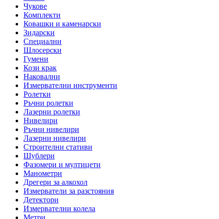
Чукове
Комплекти
Ковашки и каменарски
Зидарски
Специални
Шлосерски
Гумени
Кози крак
Наковални
Измервателни инструменти
Ролетки
Ръчни ролетки
Лазерни ролетки
Нивелири
Ръчни нивелири
Лазерни нивелири
Строителни стативи
Шублери
Фазомери и мултицети
Манометри
Дрегери за алкохол
Измерватели за разстояния
Детектори
Измервателни колела
Метри