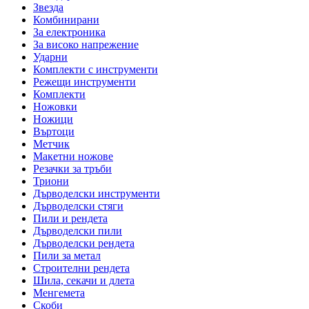
Звезда
Комбинирани
За електроника
За високо напрежение
Ударни
Комплекти с инструменти
Режещи инструменти
Комплекти
Ножовки
Ножици
Въртоци
Метчик
Макетни ножове
Резачки за тръби
Триони
Дърводелски инструменти
Дърводелски стяги
Пили и рендета
Дърводелски пили
Дърводелски рендета
Пили за метал
Строителни рендета
Шила, секачи и длета
Менгемета
Скоби