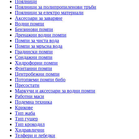
Поялници
Поялници за полипропиленови тръби
Поялници за електро материали
Аксесоари за заваряне
Водни помпи
Бензинови помпи
Дренажни водни помпи
Помпи за чиста вода
Помпи за мръсна вода
Градински помпи
Сондажни помпи
Хидрофорни помпи
Фонтанни помпи
Центробежни помпи
Потопяеми помпи бибо
Пресостати
Маркучи и аксесоари за водни помпи
Работни маси
Подемна техника
Крикове
Тип жаба
Тип гущер
Тип крокодил
Хидравлични
Телфери и лебедки