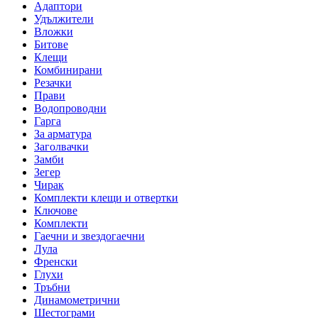
Адаптори
Удължители
Вложки
Битове
Клещи
Комбинирани
Резачки
Прави
Водопроводни
Гарга
За арматура
Заголвачки
Замби
Зегер
Чирак
Комплекти клещи и отвертки
Ключове
Комплекти
Гаечни и звездогаечни
Лула
Френски
Глухи
Тръбни
Динамометрични
Шестограми