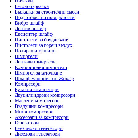
Нитачки
Бетонобъркачки
Бъркалки за строителни смеси
Подготовка на повърхности
Вибро шлайф
Лентов шлайф
Ексцентър шлайф
Пистолети за боядисване
Пистолети за горещ въздух
Полиращи машини
Шмиргели
Лентови шмиргели
Комбинирани шмиргели
Шмиргел за заточване
Шлайф машини тип Жираф
Компресори
Бутални компресори
Двуцилиндрови компресори
Маслени компресори
Въздушни компресори
Мини компресори
Аксесоари за компресори
Генератори
Бензинови генератори
Дизелови генератори