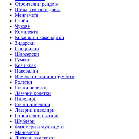
Строителни рендета
Шила, секачи и длета
Менгемета
Скоби
Чукове
Комплекти
Ковашки и каменарски
Зидарски
Специални
Шлосерски
Гумени
Кози крак
Наковални
Измервателни инструменти
Ролетки
Ръчни ролетки
Лазерни ролетки
Нивелири
Ръчни нивелири
Лазерни нивелири
Строителни стативи
Шублери
Фазомери и мултицети
Манометри
Дрегери за алкохол