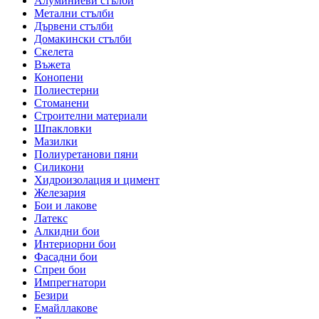
Алуминиеви стълби
Метални стълби
Дървени стълби
Домакински стълби
Скелета
Въжета
Конопени
Полиестерни
Стоманени
Строителни материали
Шпакловки
Мазилки
Полиуретанови пяни
Силикони
Хидроизолация и цимент
Железария
Бои и лакове
Латекс
Алкидни бои
Интериорни бои
Фасадни бои
Спреи бои
Импрегнатори
Безири
Емайллакове