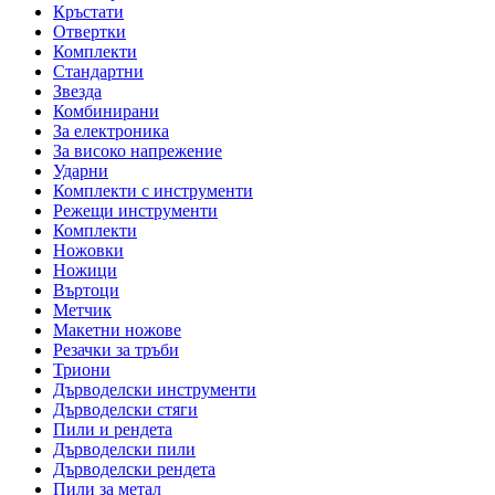
Кръстати
Отвертки
Комплекти
Стандартни
Звезда
Комбинирани
За електроника
За високо напрежение
Ударни
Комплекти с инструменти
Режещи инструменти
Комплекти
Ножовки
Ножици
Въртоци
Метчик
Макетни ножове
Резачки за тръби
Триони
Дърводелски инструменти
Дърводелски стяги
Пили и рендета
Дърводелски пили
Дърводелски рендета
Пили за метал