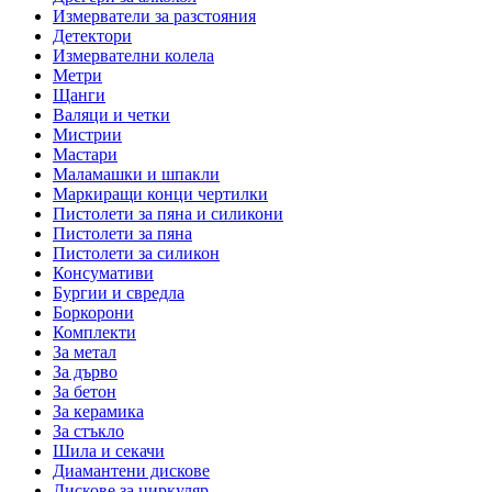
Измерватели за разстояния
Детектори
Измервателни колела
Метри
Щанги
Валяци и четки
Мистрии
Мастари
Маламашки и шпакли
Маркиращи конци чертилки
Пистолети за пяна и силикони
Пистолети за пяна
Пистолети за силикон
Консумативи
Бургии и свредла
Боркорони
Комплекти
За метал
За дърво
За бетон
За керамика
За стъкло
Шила и секачи
Диамантени дискове
Дискове за циркуляр