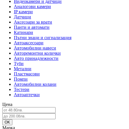
Видеокамери и датчици
Аналогови камери
IP камери
Датчици
Аксесоари за врати
Панти и автомати
Катинари
Пътни знаци и сигнализация
Автоаксесоари
Автомобилни навеси
Авторемонтни колички
Авто принадлежности
Туби
Метални
Пластмасови
Помпи
Автомобилни колани
Тестери
Автоаптечки
Цена
Марка