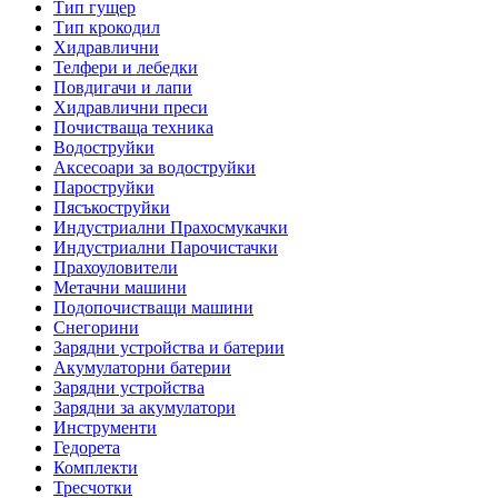
Тип гущер
Тип крокодил
Хидравлични
Телфери и лебедки
Повдигачи и лапи
Хидравлични преси
Почистваща техника
Водоструйки
Аксесоари за водоструйки
Пароструйки
Пясъкоструйки
Индустриални Прахосмукачки
Индустриални Парочистачки
Прахоуловители
Метачни машини
Подопочистващи машини
Снегорини
Зарядни устройства и батерии
Акумулаторни батерии
Зарядни устройства
Зарядни за акумулатори
Инструменти
Гедорета
Комплекти
Тресчотки