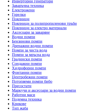
Инверторни генератори
Заваръчна техника
Електрожени
Горелки
Поялници
Поялници за полипропиленови тръби
Поялници за електро материали
Аксесоари за заваряне
Водни помпи
Бензинови помпи
Дренажни водни помпи
Помпи за чиста вода
Помпи за мръсна вода
Градински помпи
Сондажни помпи
Хидрофорни помпи
Фонтанни помпи
Центробежни помпи
Потопяеми помпи бибо
Пресостати
Маркучи и аксесоари за водни помпи
Работни маси
Подемна техника
Крикове
Тип жаба