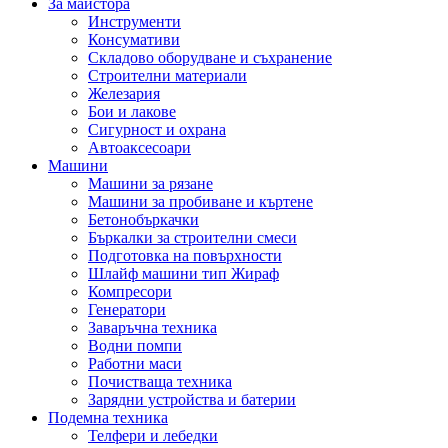
За майстора
Инструменти
Консумативи
Складово оборудване и съхранение
Строителни материали
Железария
Бои и лакове
Сигурност и охрана
Автоаксесоари
Машини
Машини за рязане
Машини за пробиване и къртене
Бетонобъркачки
Бъркалки за строителни смеси
Подготовка на повърхности
Шлайф машини тип Жираф
Компресори
Генератори
Заваръчна техника
Водни помпи
Работни маси
Почистваща техника
Зарядни устройства и батерии
Подемна техника
Телфери и лебедки