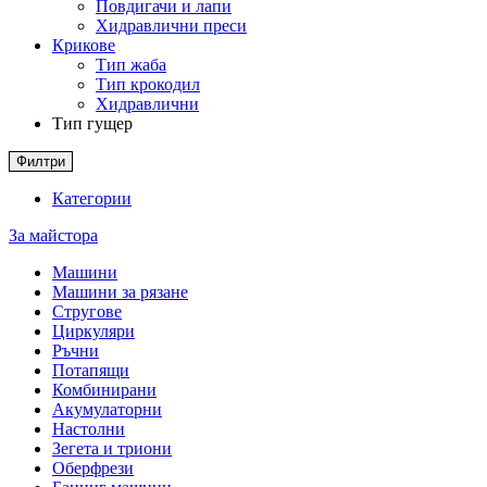
Повдигачи и лапи
Хидравлични преси
Крикове
Тип жаба
Тип крокодил
Хидравлични
Тип гущер
Филтри
Категории
За майстора
Машини
Машини за рязане
Стругове
Циркуляри
Ръчни
Потапящи
Комбинирани
Акумулаторни
Настолни
Зегета и триони
Оберфрези