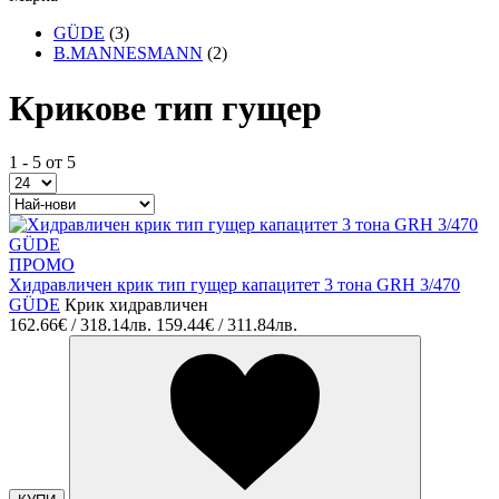
GÜDE
(3)
B.MANNESMANN
(2)
Крикове тип гущер
1 - 5 от 5
ПРОМО
Хидравличен крик тип гущер капацитет 3 тона GRH 3/470
GÜDE
Крик хидравличен
162.66€ / 318.14лв.
159.44€ / 311.84лв.