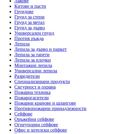
Лакове
Китове и пасти
Грундове
Грунд за стени
Грунд за метал
Грунд за дърво
Универсален грунд
Против ръжда
Лепила
Лепила за дърво и паркет
Лепила за тапети
Лепила за плочки
Монтажни лепила
Универсални лепила
Разредители
Специализирани продукти
Сигурност и охрана
Пожарна техника
Пожарогасители
Пожарни кранове и шлангове
Противопожарни принадлежности
Сейфове
Оръжейни сейфове
Огнеупорни сейфове
Офис и хотелски сейфове