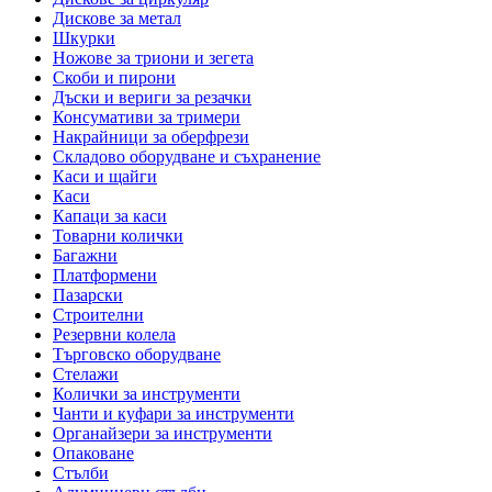
Дискове за метал
Шкурки
Ножове за триони и зегета
Скоби и пирони
Дъски и вериги за резачки
Консумативи за тримери
Накрайници за оберфрези
Складово оборудване и съхранение
Каси и щайги
Каси
Капаци за каси
Товарни колички
Багажни
Платформени
Пазарски
Строителни
Резервни колела
Търговско оборудване
Стелажи
Колички за инструменти
Чанти и куфари за инструменти
Органайзери за инструменти
Опаковане
Стълби