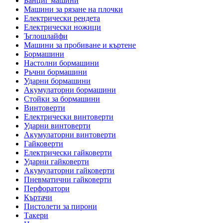
Банциг машини
Машини за рязане на плочки
Електрически рендета
Електрически ножици
Ъглошлайфи
Машини за пробиване и къртене
Бормашини
Настолни бормашини
Ръчни бормашини
Ударни бормашини
Акумулаторни бормашини
Стойки за бормашини
Винтоверти
Електрически винтоверти
Ударни винтоверти
Акумулаторни винтоверти
Гайковерти
Електрически гайковерти
Ударни гайковерти
Акумулаторни гайковерти
Пневматични гайковерти
Перфоратори
Къртачи
Пистолети за пирони
Такери