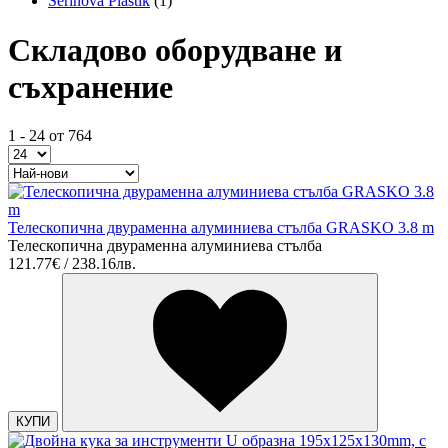
Serinova Plastik
(1)
Складово оборудване и
съхранение
1 - 24 от 764
Телескопична двураменна алуминиева стълба GRASKO 3.8 m
Телескопична двураменна алуминиева стълба
121.77€ / 238.16лв.
КУПИ