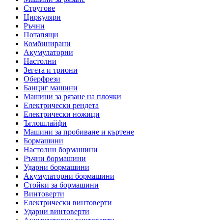
Стругове
Циркуляри
Ръчни
Потапящи
Комбинирани
Акумулаторни
Настолни
Зегета и триони
Оберфрези
Банциг машини
Машини за рязане на плочки
Електрически рендета
Електрически ножици
Ъглошлайфи
Машини за пробиване и къртене
Бормашини
Настолни бормашини
Ръчни бормашини
Ударни бормашини
Акумулаторни бормашини
Стойки за бормашини
Винтоверти
Електрически винтоверти
Ударни винтоверти