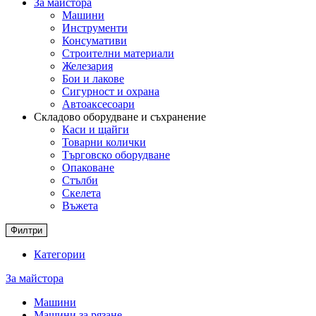
За майстора
Машини
Инструменти
Консумативи
Строителни материали
Железария
Бои и лакове
Сигурност и охрана
Автоаксесоари
Складово оборудване и съхранение
Каси и щайги
Товарни колички
Търговско оборудване
Опаковане
Стълби
Скелета
Въжета
Филтри
Категории
За майстора
Машини
Машини за рязане