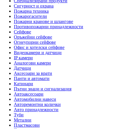
Специализирани продукти
Сигурност и охрана
Пожарна техника
Пожарогасители
Пожарни кранове и шлангове
Противопожарни принадлежности
Сейфове
Оръжейни сейфове
Огнеупорни сейфове
Офис и хотелски сейфове
Видеокамери и датчици
IP камери
Аналогови камери
Датчици
Аксесоари за врати
Панти и автомати
Катинари
Пътни знаци и сигнализация
Автоаксесоари
Автомобилни навеси
Авторемонтни колички
Авто принадлежности
Туби
Метални
Пластмасови