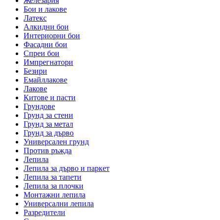
Железария
Бои и лакове
Латекс
Алкидни бои
Интериорни бои
Фасадни бои
Спреи бои
Импрегнатори
Безири
Емайллакове
Лакове
Китове и пасти
Грундове
Грунд за стени
Грунд за метал
Грунд за дърво
Универсален грунд
Против ръжда
Лепила
Лепила за дърво и паркет
Лепила за тапети
Лепила за плочки
Монтажни лепила
Универсални лепила
Разредители