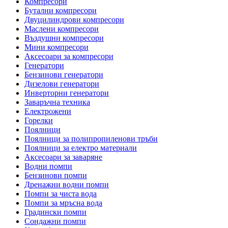
Компресори
Бутални компресори
Двуцилиндрови компресори
Маслени компресори
Въздушни компресори
Мини компресори
Аксесоари за компресори
Генератори
Бензинови генератори
Дизелови генератори
Инверторни генератори
Заваръчна техника
Електрожени
Горелки
Поялници
Поялници за полипропиленови тръби
Поялници за електро материали
Аксесоари за заваряне
Водни помпи
Бензинови помпи
Дренажни водни помпи
Помпи за чиста вода
Помпи за мръсна вода
Градински помпи
Сондажни помпи