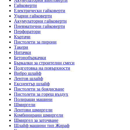
Акумулаторни винтоверти
Гайковерти
Електрически гайковерти
Ударни гайковерти
Акумулаторни гайковерти
Пневматични гайковерти
Перфоратори
Къртачи
Пистолети за пирони
Такери
Нитачки
Бетонобъркачки
Бъркалки за строителни смеси
Подготовка на повърхности
Вибро шлайф
Лентов шлайф
Ексцентър шлайф
Пистолети за боядисване
Пистолети за горещ въздух
Полиращи машини
Шмиргели
Лентови шмиргели
Комбинирани шмиргели
Шмиргел за заточване
Шлайф машини тип Жираф