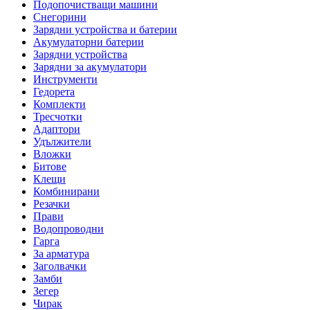
Подопочистващи машини
Снегорини
Зарядни устройства и батерии
Акумулаторни батерии
Зарядни устройства
Зарядни за акумулатори
Инструменти
Гедорета
Комплекти
Тресчотки
Адаптори
Удължители
Вложки
Битове
Клещи
Комбинирани
Резачки
Прави
Водопроводни
Гарга
За арматура
Заголвачки
Замби
Зегер
Чирак