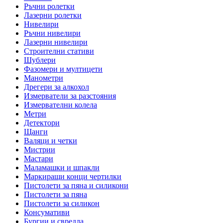
Ръчни ролетки
Лазерни ролетки
Нивелири
Ръчни нивелири
Лазерни нивелири
Строителни стативи
Шублери
Фазомери и мултицети
Манометри
Дрегери за алкохол
Измерватели за разстояния
Измервателни колела
Метри
Детектори
Щанги
Валяци и четки
Мистрии
Мастари
Маламашки и шпакли
Маркиращи конци чертилки
Пистолети за пяна и силикони
Пистолети за пяна
Пистолети за силикон
Консумативи
Бургии и свредла