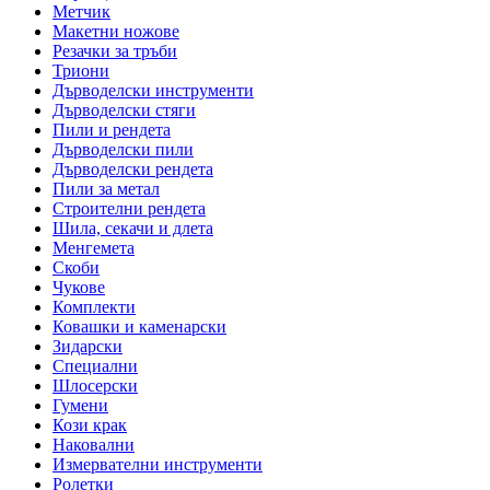
Метчик
Макетни ножове
Резачки за тръби
Триони
Дърводелски инструменти
Дърводелски стяги
Пили и рендета
Дърводелски пили
Дърводелски рендета
Пили за метал
Строителни рендета
Шила, секачи и длета
Менгемета
Скоби
Чукове
Комплекти
Ковашки и каменарски
Зидарски
Специални
Шлосерски
Гумени
Кози крак
Наковални
Измервателни инструменти
Ролетки