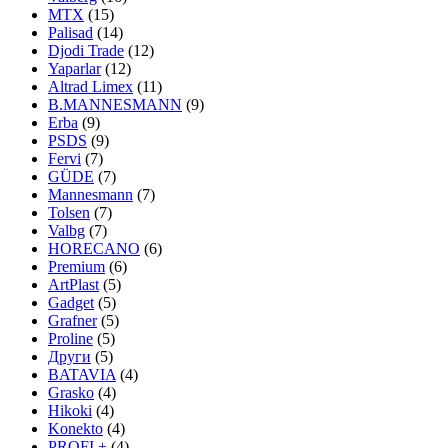
MTX
(15)
Palisad
(14)
Djodi Trade
(12)
Yaparlar
(12)
Altrad Limex
(11)
B.MANNESMANN
(9)
Erba
(9)
PSDS
(9)
Fervi
(7)
GÜDE
(7)
Mannesmann
(7)
Tolsen
(7)
Valbg
(7)
HORECANO
(6)
Premium
(6)
ArtPlast
(5)
Gadget
(5)
Grafner
(5)
Proline
(5)
Други
(5)
BATAVIA
(4)
Grasko
(4)
Hikoki
(4)
Konekto
(4)
PROFI +
(4)