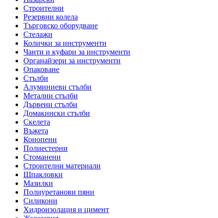
Строителни
Резервни колела
Търговско оборудване
Стелажи
Колички за инструменти
Чанти и куфари за инструменти
Органайзери за инструменти
Опаковане
Стълби
Алуминиеви стълби
Метални стълби
Дървени стълби
Домакински стълби
Скелета
Въжета
Конопени
Полиестерни
Стоманени
Строителни материали
Шпакловки
Мазилки
Полиуретанови пяни
Силикони
Хидроизолация и цимент