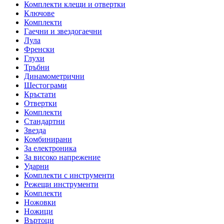
Комплекти клещи и отвертки
Ключове
Комплекти
Гаечни и звездогаечни
Лула
Френски
Глухи
Тръбни
Динамометрични
Шестограми
Кръстати
Отвертки
Комплекти
Стандартни
Звезда
Комбинирани
За електроника
За високо напрежение
Ударни
Комплекти с инструменти
Режещи инструменти
Комплекти
Ножовки
Ножици
Въртоци