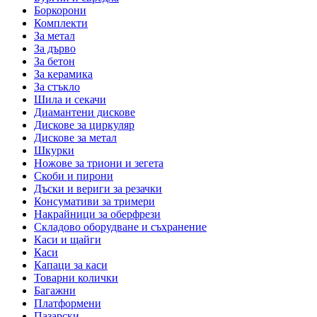
Боркорони
Комплекти
За метал
За дърво
За бетон
За керамика
За стъкло
Шила и секачи
Диамантени дискове
Дискове за циркуляр
Дискове за метал
Шкурки
Ножове за триони и зегета
Скоби и пирони
Дъски и вериги за резачки
Консумативи за тримери
Накрайници за оберфрези
Складово оборудване и съхранение
Каси и щайги
Каси
Капаци за каси
Товарни колички
Багажни
Платформени
Пазарски