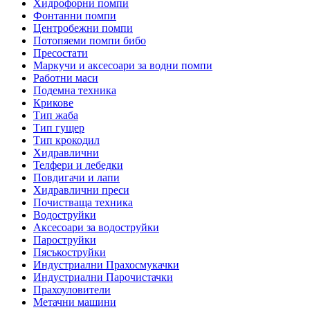
Хидрофорни помпи
Фонтанни помпи
Центробежни помпи
Потопяеми помпи бибо
Пресостати
Маркучи и аксесоари за водни помпи
Работни маси
Подемна техника
Крикове
Тип жаба
Тип гущер
Тип крокодил
Хидравлични
Телфери и лебедки
Повдигачи и лапи
Хидравлични преси
Почистваща техника
Водоструйки
Аксесоари за водоструйки
Пароструйки
Пясъкоструйки
Индустриални Прахосмукачки
Индустриални Парочистачки
Прахоуловители
Метачни машини