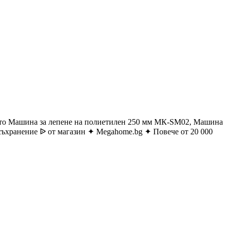
ато Машина за лепене на полиетилен 250 мм MК-SM02, Машина
 съхранение ᐉ от магазин ✦ Megahome.bg ✦ Повече от 20 000