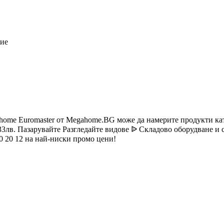
ние
ome Euromaster от Megahome.BG може да намерите продукти к
33лв. Пазарувайте Разгледайте видове ᐉ Складово оборудване и
 20 12 на най-ниски промо цени!