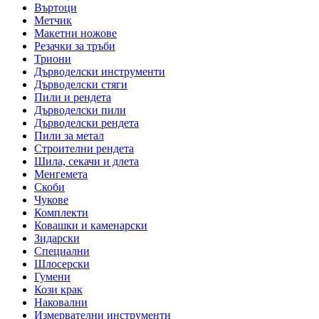
Въртоци
Метчик
Макетни ножове
Резачки за тръби
Триони
Дърводелски инструменти
Дърводелски стяги
Пили и рендета
Дърводелски пили
Дърводелски рендета
Пили за метал
Строителни рендета
Шила, секачи и длета
Менгемета
Скоби
Чукове
Комплекти
Ковашки и каменарски
Зидарски
Специални
Шлосерски
Гумени
Кози крак
Наковални
Измервателни инструменти