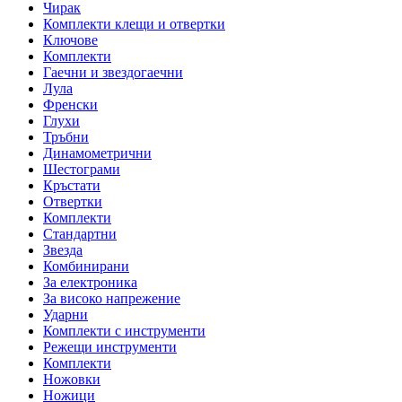
Чирак
Комплекти клещи и отвертки
Ключове
Комплекти
Гаечни и звездогаечни
Лула
Френски
Глухи
Тръбни
Динамометрични
Шестограми
Кръстати
Отвертки
Комплекти
Стандартни
Звезда
Комбинирани
За електроника
За високо напрежение
Ударни
Комплекти с инструменти
Режещи инструменти
Комплекти
Ножовки
Ножици