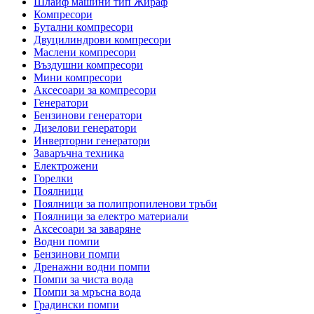
Шлайф машини тип Жираф
Компресори
Бутални компресори
Двуцилиндрови компресори
Маслени компресори
Въздушни компресори
Мини компресори
Аксесоари за компресори
Генератори
Бензинови генератори
Дизелови генератори
Инверторни генератори
Заваръчна техника
Електрожени
Горелки
Поялници
Поялници за полипропиленови тръби
Поялници за електро материали
Аксесоари за заваряне
Водни помпи
Бензинови помпи
Дренажни водни помпи
Помпи за чиста вода
Помпи за мръсна вода
Градински помпи