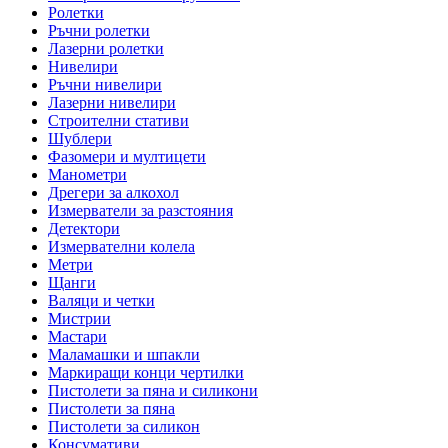
Ролетки
Ръчни ролетки
Лазерни ролетки
Нивелири
Ръчни нивелири
Лазерни нивелири
Строителни стативи
Шублери
Фазомери и мултицети
Манометри
Дрегери за алкохол
Измерватели за разстояния
Детектори
Измервателни колела
Метри
Щанги
Валяци и четки
Мистрии
Мастари
Маламашки и шпакли
Маркиращи конци чертилки
Пистолети за пяна и силикони
Пистолети за пяна
Пистолети за силикон
Консумативи