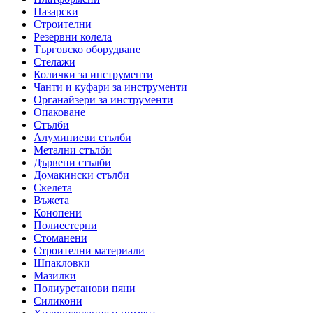
Пазарски
Строителни
Резервни колела
Търговско оборудване
Стелажи
Колички за инструменти
Чанти и куфари за инструменти
Органайзери за инструменти
Опаковане
Стълби
Алуминиеви стълби
Метални стълби
Дървени стълби
Домакински стълби
Скелета
Въжета
Конопени
Полиестерни
Стоманени
Строителни материали
Шпакловки
Мазилки
Полиуретанови пяни
Силикони