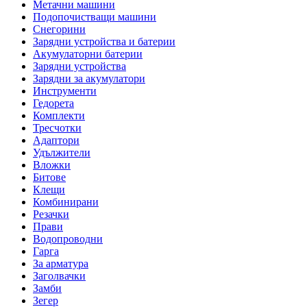
Метачни машини
Подопочистващи машини
Снегорини
Зарядни устройства и батерии
Акумулаторни батерии
Зарядни устройства
Зарядни за акумулатори
Инструменти
Гедорета
Комплекти
Тресчотки
Адаптори
Удължители
Вложки
Битове
Клещи
Комбинирани
Резачки
Прави
Водопроводни
Гарга
За арматура
Заголвачки
Замби
Зегер