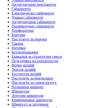
Ударни винтоверти
Акумулаторни винтоверти
Гайковерти
Електрически гайковерти
Ударни гайковерти
Акумулаторни гайковерти
Пневматични гайковерти
Перфоратори
Къртачи
Пистолети за пирони
Такери
Нитачки
Бетонобъркачки
Бъркалки за строителни смеси
Подготовка на повърхности
Вибро шлайф
Лентов шлайф
Ексцентър шлайф
Пистолети за боядисване
Пистолети за горещ въздух
Полиращи машини
Шмиргели
Лентови шмиргели
Комбинирани шмиргели
Шмиргел за заточване