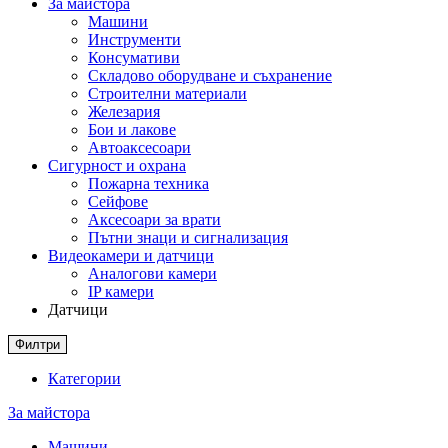
За майстора
Машини
Инструменти
Консумативи
Складово оборудване и съхранение
Строителни материали
Железария
Бои и лакове
Автоаксесоари
Сигурност и охрана
Пожарна техника
Сейфове
Аксесоари за врати
Пътни знаци и сигнализация
Видеокамери и датчици
Аналогови камери
IP камери
Датчици
Филтри
Категории
За майстора
Машини