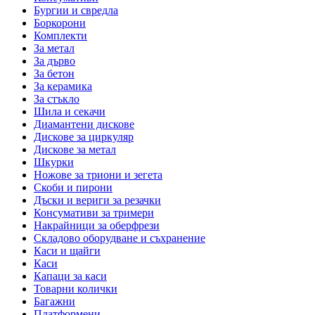
Бургии и свредла
Боркорони
Комплекти
За метал
За дърво
За бетон
За керамика
За стъкло
Шила и секачи
Диамантени дискове
Дискове за циркуляр
Дискове за метал
Шкурки
Ножове за триони и зегета
Скоби и пирони
Дъски и вериги за резачки
Консумативи за тримери
Накрайници за оберфрези
Складово оборудване и съхранение
Каси и щайги
Каси
Капаци за каси
Товарни колички
Багажни
Платформени