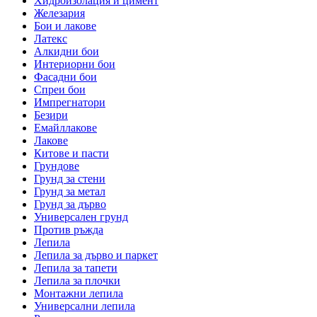
Хидроизолация и цимент
Железария
Бои и лакове
Латекс
Алкидни бои
Интериорни бои
Фасадни бои
Спреи бои
Импрегнатори
Безири
Емайллакове
Лакове
Китове и пасти
Грундове
Грунд за стени
Грунд за метал
Грунд за дърво
Универсален грунд
Против ръжда
Лепила
Лепила за дърво и паркет
Лепила за тапети
Лепила за плочки
Монтажни лепила
Универсални лепила