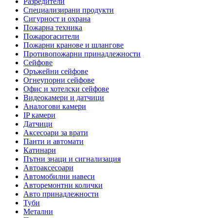
Разредители
Специализирани продукти
Сигурност и охрана
Пожарна техника
Пожарогасители
Пожарни кранове и шлангове
Противопожарни принадлежности
Сейфове
Оръжейни сейфове
Огнеупорни сейфове
Офис и хотелски сейфове
Видеокамери и датчици
Аналогови камери
IP камери
Датчици
Аксесоари за врати
Панти и автомати
Катинари
Пътни знаци и сигнализация
Автоаксесоари
Автомобилни навеси
Авторемонтни колички
Авто принадлежности
Туби
Метални