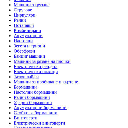
Машини за рязане
Стругове
Циркуляри
Ръчни
Потапящи
Комбинирани
Акумулаторни
Настолни
Зегета и триони
Оберфрези
Банциг машини
Машини за рязане на плочки
Електрически рендета
Електрически ножици
Ъглошлайфи
Машини за пробиване и къртене
Бормашини
Настолни бормашини
Ръчни бормашини
Ударни бормашини
Акумулаторни бормашини
Стойки за бормашини
Винтоверти
Електрически винтоверти