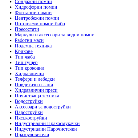
Сондажни помпи
Хидрофорни помпи
Фонтанни помпи
Центробежни помпи
Потопяеми помпи бибо
Пресостати
Маркучи и аксесоари за водни помпи
Работни маси
Подемна техника
Крикове
Тип жаба
Тип гущер
Тип крокодил
Хидравлични
Телфери и лебедки
Повдигачи и лапи
Хидравлични преси
Почистваща техника
Водоструйки
Аксесоари за водоструйки
Пароструйки
Пясъкоструйки
Индустриални Прахосмукачки
Индустриални Парочистачки
Прахоуловители