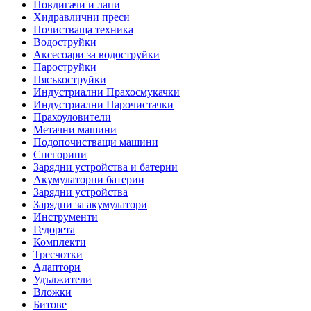
Повдигачи и лапи
Хидравлични преси
Почистваща техника
Водоструйки
Аксесоари за водоструйки
Пароструйки
Пясъкоструйки
Индустриални Прахосмукачки
Индустриални Парочистачки
Прахоуловители
Метачни машини
Подопочистващи машини
Снегорини
Зарядни устройства и батерии
Акумулаторни батерии
Зарядни устройства
Зарядни за акумулатори
Инструменти
Гедорета
Комплекти
Тресчотки
Адаптори
Удължители
Вложки
Битове