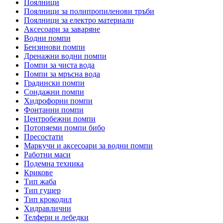
Поялници
Поялници за полипропиленови тръби
Поялници за електро материали
Аксесоари за заваряне
Водни помпи
Бензинови помпи
Дренажни водни помпи
Помпи за чиста вода
Помпи за мръсна вода
Градински помпи
Сондажни помпи
Хидрофорни помпи
Фонтанни помпи
Центробежни помпи
Потопяеми помпи бибо
Пресостати
Маркучи и аксесоари за водни помпи
Работни маси
Подемна техника
Крикове
Тип жаба
Тип гущер
Тип крокодил
Хидравлични
Телфери и лебедки