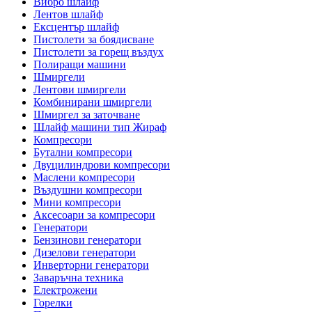
Вибро шлайф
Лентов шлайф
Ексцентър шлайф
Пистолети за боядисване
Пистолети за горещ въздух
Полиращи машини
Шмиргели
Лентови шмиргели
Комбинирани шмиргели
Шмиргел за заточване
Шлайф машини тип Жираф
Компресори
Бутални компресори
Двуцилиндрови компресори
Маслени компресори
Въздушни компресори
Мини компресори
Аксесоари за компресори
Генератори
Бензинови генератори
Дизелови генератори
Инверторни генератори
Заваръчна техника
Електрожени
Горелки