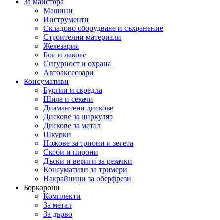
За майстора
Машини
Инструменти
Складово оборудване и съхранение
Строителни материали
Железария
Бои и лакове
Сигурност и охрана
Автоаксесоари
Консумативи
Бургии и свредла
Шила и секачи
Диамантени дискове
Дискове за циркуляр
Дискове за метал
Шкурки
Ножове за триони и зегета
Скоби и пирони
Дъски и вериги за резачки
Консумативи за тримери
Накрайници за оберфрези
Боркорони
Комплекти
За метал
За дърво