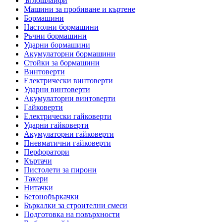
Ъглошлайфи
Машини за пробиване и къртене
Бормашини
Настолни бормашини
Ръчни бормашини
Ударни бормашини
Акумулаторни бормашини
Стойки за бормашини
Винтоверти
Електрически винтоверти
Ударни винтоверти
Акумулаторни винтоверти
Гайковерти
Електрически гайковерти
Ударни гайковерти
Акумулаторни гайковерти
Пневматични гайковерти
Перфоратори
Къртачи
Пистолети за пирони
Такери
Нитачки
Бетонобъркачки
Бъркалки за строителни смеси
Подготовка на повърхности