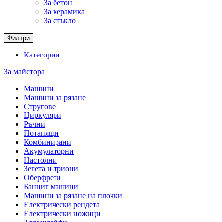
За бетон
За керамика
За стъкло
Филтри
Категории
За майстора
Машини
Машини за рязане
Стругове
Циркуляри
Ръчни
Потапящи
Комбинирани
Акумулаторни
Настолни
Зегета и триони
Оберфрези
Банциг машини
Машини за рязане на плочки
Електрически рендета
Електрически ножици