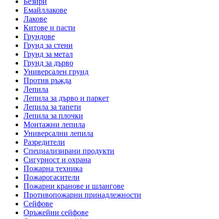
Безири
Емайллакове
Лакове
Китове и пасти
Грундове
Грунд за стени
Грунд за метал
Грунд за дърво
Универсален грунд
Против ръжда
Лепила
Лепила за дърво и паркет
Лепила за тапети
Лепила за плочки
Монтажни лепила
Универсални лепила
Разредители
Специализирани продукти
Сигурност и охрана
Пожарна техника
Пожарогасители
Пожарни кранове и шлангове
Противопожарни принадлежности
Сейфове
Оръжейни сейфове