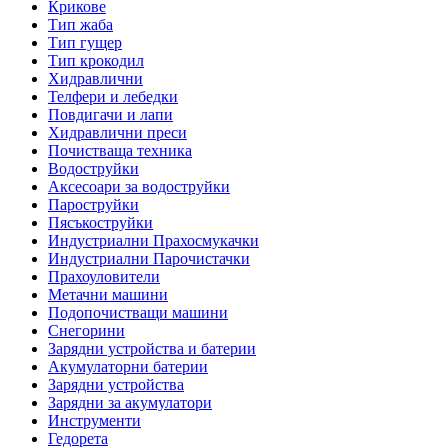
Крикове
Тип жаба
Тип гущер
Тип крокодил
Хидравлични
Телфери и лебедки
Повдигачи и лапи
Хидравлични преси
Почистваща техника
Водоструйки
Аксесоари за водоструйки
Пароструйки
Пясъкоструйки
Индустриални Прахосмукачки
Индустриални Парочистачки
Прахоуловители
Метачни машини
Подопочистващи машини
Снегорини
Зарядни устройства и батерии
Акумулаторни батерии
Зарядни устройства
Зарядни за акумулатори
Инструменти
Гедорета