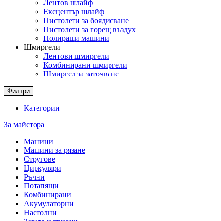
Лентов шлайф
Ексцентър шлайф
Пистолети за боядисване
Пистолети за горещ въздух
Полиращи машини
Шмиргели
Лентови шмиргели
Комбинирани шмиргели
Шмиргел за заточване
Филтри
Категории
За майстора
Машини
Машини за рязане
Стругове
Циркуляри
Ръчни
Потапящи
Комбинирани
Акумулаторни
Настолни