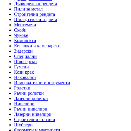
Дърводелски рендета
Пили за метал
Строителни рендета
Шила, секачи и длета
Менгемета
Скоби
Чукове
Комплекти
Ковашки и каменарски
Зидарски
Специални
Шлосерски
Гумени
Кози крак
Наковални
Измервателни инструменти
Ролетки
Ръчни ролетки
Лазерни ролетки
Нивелири
Ръчни нивелири
Лазерни нивелири
Строителни стативи
Шублери
Фазомери и мултицети