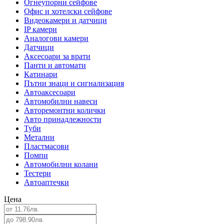
Огнеупорни сейфове
Офис и хотелски сейфове
Видеокамери и датчици
IP камери
Аналогови камери
Датчици
Аксесоари за врати
Панти и автомати
Катинари
Пътни знаци и сигнализация
Автоаксесоари
Автомобилни навеси
Авторемонтни колички
Авто принадлежности
Туби
Метални
Пластмасови
Помпи
Автомобилни колани
Тестери
Автоаптечки
Цена