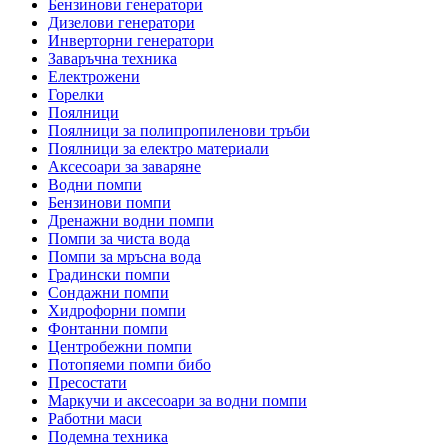
Бензинови генератори
Дизелови генератори
Инверторни генератори
Заваръчна техника
Електрожени
Горелки
Поялници
Поялници за полипропиленови тръби
Поялници за електро материали
Аксесоари за заваряне
Водни помпи
Бензинови помпи
Дренажни водни помпи
Помпи за чиста вода
Помпи за мръсна вода
Градински помпи
Сондажни помпи
Хидрофорни помпи
Фонтанни помпи
Центробежни помпи
Потопяеми помпи бибо
Пресостати
Маркучи и аксесоари за водни помпи
Работни маси
Подемна техника