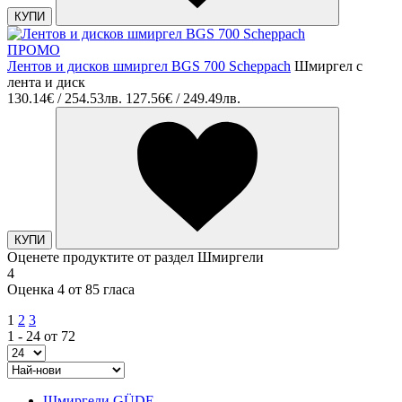
КУПИ
ПРОМО
Лентов и дисков шмиргел BGS 700 Scheppach
Шмиргел с
лента и диск
130.14€ / 254.53лв.
127.56€ / 249.49лв.
КУПИ
Оценете продуктите от раздел Шмиргели
4
Оценка 4 от 85 гласа
1
2
3
1 - 24 от 72
Шмиргели GÜDE