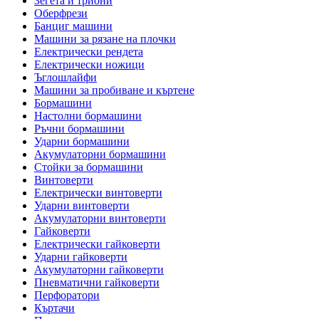
Зегета и триони
Оберфрези
Банциг машини
Машини за рязане на плочки
Електрически рендета
Електрически ножици
Ъглошлайфи
Машини за пробиване и къртене
Бормашини
Настолни бормашини
Ръчни бормашини
Ударни бормашини
Акумулаторни бормашини
Стойки за бормашини
Винтоверти
Електрически винтоверти
Ударни винтоверти
Акумулаторни винтоверти
Гайковерти
Електрически гайковерти
Ударни гайковерти
Акумулаторни гайковерти
Пневматични гайковерти
Перфоратори
Къртачи