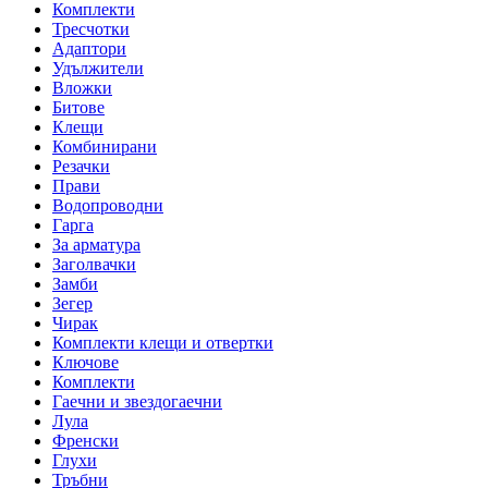
Комплекти
Тресчотки
Адаптори
Удължители
Вложки
Битове
Клещи
Комбинирани
Резачки
Прави
Водопроводни
Гарга
За арматура
Заголвачки
Замби
Зегер
Чирак
Комплекти клещи и отвертки
Ключове
Комплекти
Гаечни и звездогаечни
Лула
Френски
Глухи
Тръбни