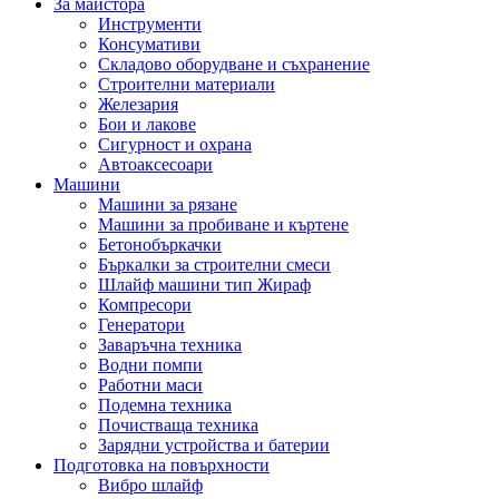
За майстора
Инструменти
Консумативи
Складово оборудване и съхранение
Строителни материали
Железария
Бои и лакове
Сигурност и охрана
Автоаксесоари
Машини
Машини за рязане
Машини за пробиване и къртене
Бетонобъркачки
Бъркалки за строителни смеси
Шлайф машини тип Жираф
Компресори
Генератори
Заваръчна техника
Водни помпи
Работни маси
Подемна техника
Почистваща техника
Зарядни устройства и батерии
Подготовка на повърхности
Вибро шлайф