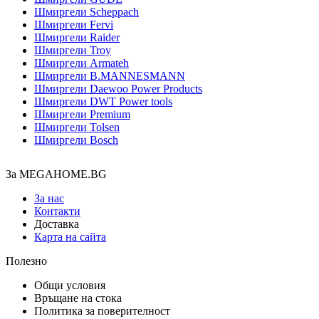
Шмиргели Scheppach
Шмиргели Fervi
Шмиргели Raider
Шмиргели Troy
Шмиргели Armateh
Шмиргели B.MANNESMANN
Шмиргели Daewoo Power Products
Шмиргели DWT Power tools
Шмиргели Premium
Шмиргели Tolsen
Шмиргели Bosch
За MEGAHOME.BG
За нас
Контакти
Доставка
Карта на сайта
Полезно
Общи условия
Връщане на стока
Политика за поверителност