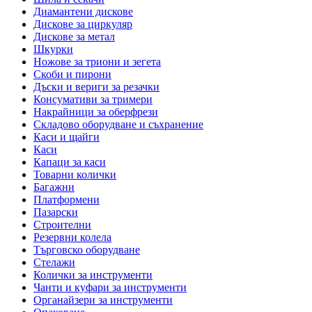
Диамантени дискове
Дискове за циркуляр
Дискове за метал
Шкурки
Ножове за триони и зегета
Скоби и пирони
Дъски и вериги за резачки
Консумативи за тримери
Накрайници за оберфрези
Складово оборудване и съхранение
Каси и щайги
Каси
Капаци за каси
Товарни колички
Багажни
Платформени
Пазарски
Строителни
Резервни колела
Търговско оборудване
Стелажи
Колички за инструменти
Чанти и куфари за инструменти
Органайзери за инструменти