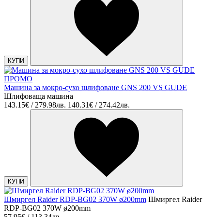
КУПИ
ПРОМО
Машина за мокро-сухо шлифоване GNS 200 VS GUDE
Шлифоваща машина
143.15€ / 279.98лв.
140.31€ / 274.42лв.
КУПИ
Шмиргел Raider RDP-BG02 370W ø200mm
Шмиргел Raider
RDP-BG02 370W ø200mm
57.95€ / 113.34лв.