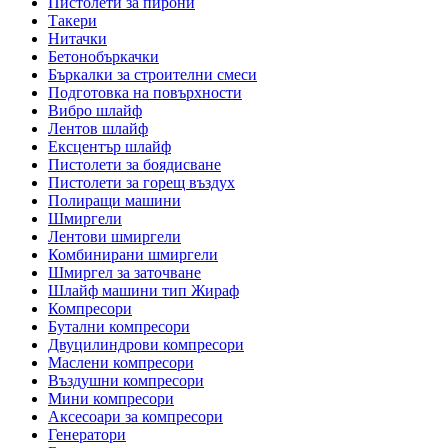
Пистолети за пирони
Такери
Нитачки
Бетонобъркачки
Бъркалки за строителни смеси
Подготовка на повърхности
Вибро шлайф
Лентов шлайф
Ексцентър шлайф
Пистолети за боядисване
Пистолети за горещ въздух
Полиращи машини
Шмиргели
Лентови шмиргели
Комбинирани шмиргели
Шмиргел за заточване
Шлайф машини тип Жираф
Компресори
Бутални компресори
Двуцилиндрови компресори
Маслени компресори
Въздушни компресори
Мини компресори
Аксесоари за компресори
Генератори