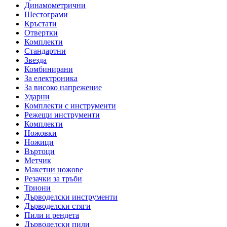
Динамометрични
Шестограми
Кръстати
Отвертки
Комплекти
Стандартни
Звезда
Комбинирани
За електроника
За високо напрежение
Ударни
Комплекти с инструменти
Режещи инструменти
Комплекти
Ножовки
Ножици
Въртоци
Метчик
Макетни ножове
Резачки за тръби
Триони
Дърводелски инструменти
Дърводелски стяги
Пили и рендета
Дърводелски пили