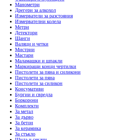
Манометри
Дрегери за алкохол
Измерватели за разстояния
Измервателни колела
Метри
Детектори
Щанги
Валяци и четки
Мистрии
Мастари
Маламашки и шпакли
Маркиращи конци чертилки
Пистолети за пяна и силикони
Пистолети за пяна
Пистолети за силикон
Консумативи
Бургии и свредла
Боркорони
Комплекти
За метал
За дърво
За бетон
За керамика
За стъкло
Шила и секачи