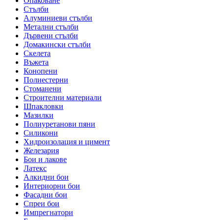
Опаковане
Стълби
Алуминиеви стълби
Метални стълби
Дървени стълби
Домакински стълби
Скелета
Въжета
Конопени
Полиестерни
Стоманени
Строителни материали
Шпакловки
Мазилки
Полиуретанови пяни
Силикони
Хидроизолация и цимент
Железария
Бои и лакове
Латекс
Алкидни бои
Интериорни бои
Фасадни бои
Спреи бои
Импрегнатори