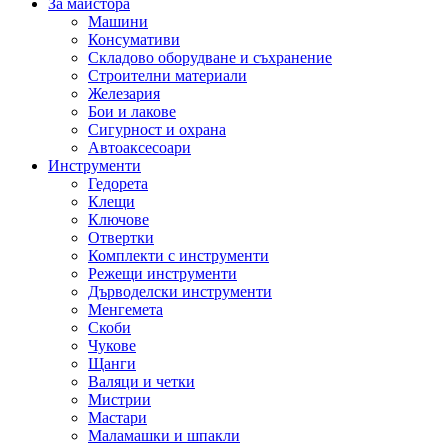
За майстора
Машини
Консумативи
Складово оборудване и съхранение
Строителни материали
Железария
Бои и лакове
Сигурност и охрана
Автоаксесоари
Инструменти
Гедорета
Клещи
Ключове
Отвертки
Комплекти с инструменти
Режещи инструменти
Дърводелски инструменти
Менгемета
Скоби
Чукове
Щанги
Валяци и четки
Мистрии
Мастари
Маламашки и шпакли