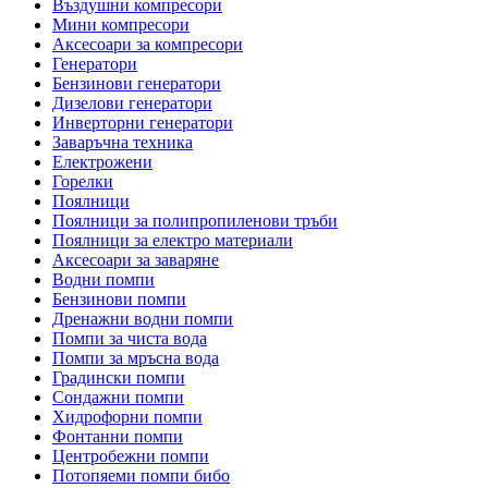
Въздушни компресори
Мини компресори
Аксесоари за компресори
Генератори
Бензинови генератори
Дизелови генератори
Инверторни генератори
Заваръчна техника
Електрожени
Горелки
Поялници
Поялници за полипропиленови тръби
Поялници за електро материали
Аксесоари за заваряне
Водни помпи
Бензинови помпи
Дренажни водни помпи
Помпи за чиста вода
Помпи за мръсна вода
Градински помпи
Сондажни помпи
Хидрофорни помпи
Фонтанни помпи
Центробежни помпи
Потопяеми помпи бибо