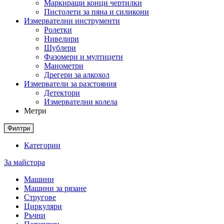
Маркиращи конци чертилки
Пистолети за пяна и силикони
Измервателни инструменти
Ролетки
Нивелири
Шублери
Фазомери и мултицети
Манометри
Дрегери за алкохол
Измерватели за разстояния
Детектори
Измервателни колела
Метри
Филтри
Категории
За майстора
Машини
Машини за рязане
Стругове
Циркуляри
Ръчни