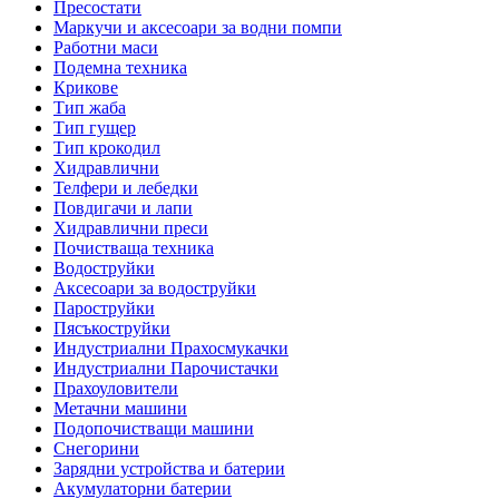
Пресостати
Маркучи и аксесоари за водни помпи
Работни маси
Подемна техника
Крикове
Тип жаба
Тип гущер
Тип крокодил
Хидравлични
Телфери и лебедки
Повдигачи и лапи
Хидравлични преси
Почистваща техника
Водоструйки
Аксесоари за водоструйки
Пароструйки
Пясъкоструйки
Индустриални Прахосмукачки
Индустриални Парочистачки
Прахоуловители
Метачни машини
Подопочистващи машини
Снегорини
Зарядни устройства и батерии
Акумулаторни батерии