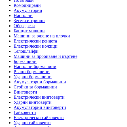
Потапящи
Комбинирани
Акумулаторни
Настолни
Зегета и триони
Оберфрези
Банциг машини
Машини за рязане на плочки
Електрически рендета
Електрически ножици
Ъглошлайфи
Машини за пробиване и къртене
Бормашини
Настолни бормашини
Ръчни бормашини
Ударни бормашини
Акумулаторни бормашини
Стойки за бормашини
Винтоверти
Електрически винтоверти
Ударни винтоверти
Акумулаторни винтоверти
Гайковерти
Електрически гайковерти
Ударни гайковерти