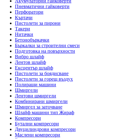
Акумулаторни гайковерти
Пневматични гайковерти
Перфоратори
Къртачи
Пистолети за пирони
Такери
Нитачки
Бетонобъркачки
Бъркалки за строителни смеси
Подготовка на повърхности
Вибро шлайф
Лентов шлайф
Ексцентър шлайф
Пистолети за боядисване
Пистолети за горещ въздух
Полиращи машини
Шмиргели
Лентови шмиргели
Комбинирани шмиргели
Шмиргел за заточване
Шлайф машини тип Жираф
Компресори
Бутални компресори
Двуцилиндрови компресори
Маслени компресори