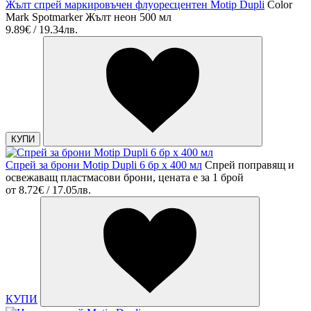
Жълт спрей маркировъчен флуоресцентен Motip Dupli
Color
Mark Spotmarker Жълт неон 500 мл
9.89€ / 19.34лв.
КУПИ
Спрей за брони Motip Dupli 6 бр х 400 мл
Спрей поправящ и
освежаващ пластмасови брони, цената е за 1 брой
от
8.72€ / 17.05лв.
КУПИ