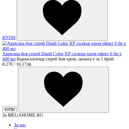
КУПИ
Акрилна боя спрей Dupli Color ХР силвър хром ефект 6 бр х
400 мл
Бързосъхнеща спрей боя хром, цената е за 1 брой
8.27€ / 16.17лв.
КУПИ
За MEGAHOME.BG
За нас