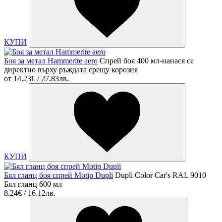
КУПИ
Боя за метал Hammerite aero
Спрей боя 400 мл-нанася се
директно върху ръждата срещу корозия
от
14.23€ / 27.83лв.
КУПИ
Бял гланц боя спрей Motip Dupli
Dupli Color Car's RAL 9010
Бял гланц 600 мл
8.24€ / 16.12лв.