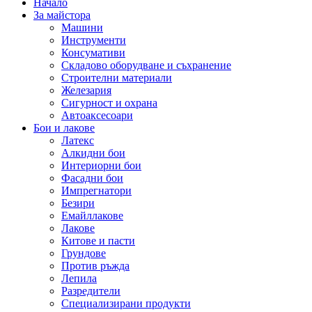
Начало
За майстора
Машини
Инструменти
Консумативи
Складово оборудване и съхранение
Строителни материали
Железария
Сигурност и охрана
Автоаксесоари
Бои и лакове
Латекс
Алкидни бои
Интериорни бои
Фасадни бои
Импрегнатори
Безири
Емайллакове
Лакове
Китове и пасти
Грундове
Против ръжда
Лепила
Разредители
Специализирани продукти