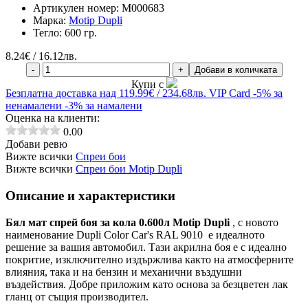
Артикулен номер:
M000683
Марка:
Motip Dupli
Тегло:
600 гр.
8.24
€ / 16.12лв.
-
+
Добави в количката
Купи с
Безплатна
доставка над 119.99€ / 234.68лв.
VIP Card
-5% за
ненамалени
-3% за намалени
Оценка на клиенти:
0.00
Добави ревю
Вижте всички
Спреи бои
Вижте всички
Спреи бои Motip Dupli
Описание и характеристики
Бял мат спрей боя за кола 0.600л Motip Dupli
, с новото
наименование Dupli Color Car's RAL 9010
е идеалното
решение за вашия автомобил. Тази акрилна боя е с идеално
покритие, изключително издържлива както на атмосферните
влияния, така и на бензин и механични въздушни
въздействия. Добре приложим като основа за безцветен лак
гланц от същия производител.