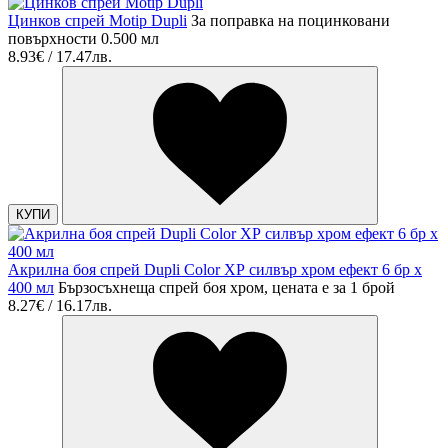
Цинков спрей Motip Dupli
За поправка на поцинковани
повърхности 0.500 мл
8.93€ / 17.47лв.
КУПИ
Акрилна боя спрей Dupli Color ХР силвър хром ефект 6 бр х
400 мл
Бързосъхнеща спрей боя хром, цената е за 1 брой
8.27€ / 16.17лв.