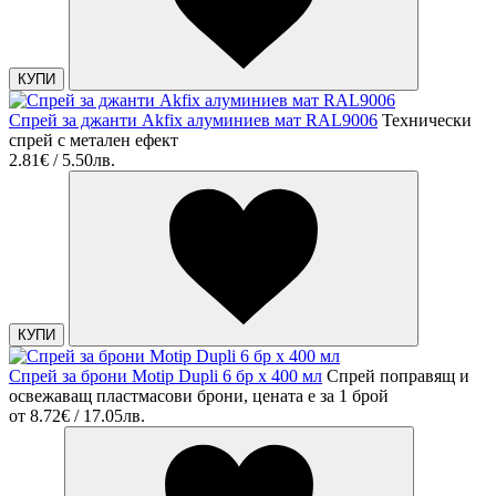
КУПИ
Спрей за джанти Akfix алуминиев мат RAL9006
Технически
спрей с метален ефект
2.81€ / 5.50лв.
КУПИ
Спрей за брони Motip Dupli 6 бр х 400 мл
Спрей поправящ и
освежаващ пластмасови брони, цената е за 1 брой
от
8.72€ / 17.05лв.