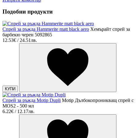
Подобни продукти
Спрей за ръжда Hammerite matt black aero
Хемърайт спрей за
барбекю черен 5092865
12.53€ / 24.51лв.
КУПИ
Спрей за ръжда Motip Dupli
Motip Дълбокопроникващ спрей с
MOS2 - 500 мл
6.22€ / 12.17лв.