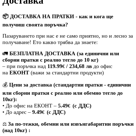
Доставка
📦
ДОСТАВКА НА ПРАТКИ - к
ак и кога ще
получиш своята поръчка?
Пазаруването при нас е не само приятно, но и лесно за
получаване! Ето какво трябва да знаете:
🚛
БЕЗПЛАТНА ДОСТАВКА (за единични или
сборни пратки с реално тегло до 10 кг)
– при поръчка над
119.99
/ 234,68 лв
до офис
€​
на
ЕКОНТ
(важи за стандартни продукти)
💰
Цени за доставка (стандартни пратки -
единични
или сборни пратки с реално или обемно тегло до
10кг
):
• До офис на ЕКОНТ –
5.49
(с ДДС)
€
• До адрес –
9.49
(с ДДС)
€
За по-тежки, обемни или извънгабаритни поръчки
⚖️
(над 10кг) :