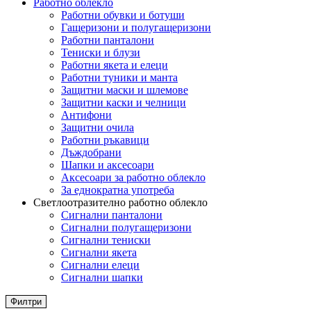
Работно облекло
Работни обувки и ботуши
Гащеризони и полугащеризони
Работни панталони
Тениски и блузи
Работни якета и елеци
Работни туники и манта
Защитни маски и шлемове
Защитни каски и челници
Антифони
Защитни очила
Работни ръкавици
Дъждобрани
Шапки и аксесоари
Аксесоари за работно облекло
За еднократна употреба
Светлоотразително работно облекло
Сигнални панталони
Сигнални полугащеризони
Сигнални тениски
Сигнални якета
Сигнални елеци
Сигнални шапки
Филтри