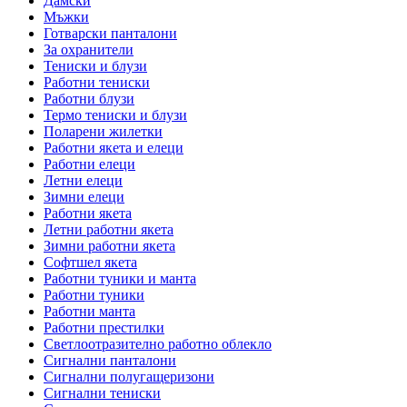
Дамски
Мъжки
Готварски панталони
За охранители
Тениски и блузи
Работни тениски
Работни блузи
Термо тениски и блузи
Поларени жилетки
Работни якета и елеци
Работни елеци
Летни елеци
Зимни елеци
Работни якета
Летни работни якета
Зимни работни якета
Софтшел якета
Работни туники и манта
Работни туники
Работни манта
Работни престилки
Светлоотразително работно облекло
Сигнални панталони
Сигнални полугащеризони
Сигнални тениски