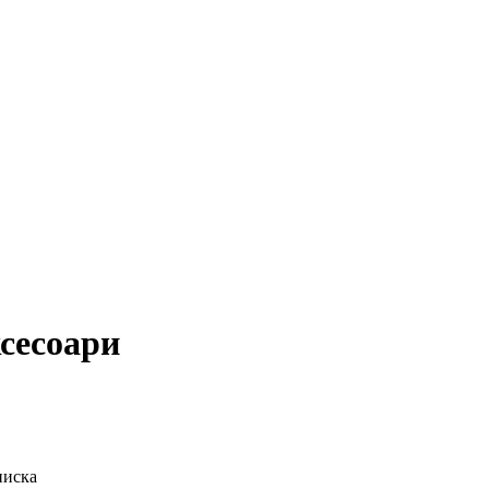
сесоари
ниска