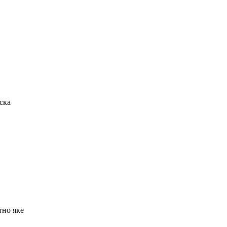
ска
тно яке