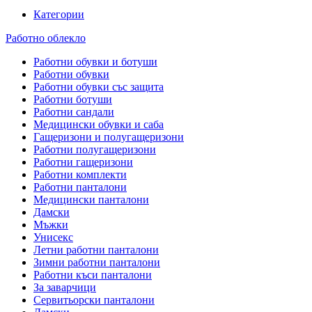
Категории
Работно облекло
Работни обувки и ботуши
Работни обувки
Работни обувки със защита
Работни ботуши
Работни сандали
Медицински обувки и саба
Гащеризони и полугащеризони
Работни полугащеризони
Работни гащеризони
Работни комплекти
Работни панталони
Медицински панталони
Дамски
Мъжки
Унисекс
Летни работни панталони
Зимни работни панталони
Работни къси панталони
За заварчици
Сервитьорски панталони