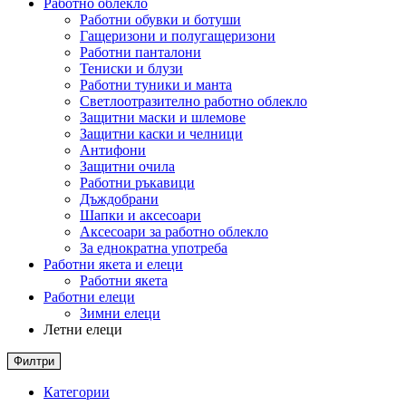
Работно облекло
Работни обувки и ботуши
Гащеризони и полугащеризони
Работни панталони
Тениски и блузи
Работни туники и манта
Светлоотразително работно облекло
Защитни маски и шлемове
Защитни каски и челници
Антифони
Защитни очила
Работни ръкавици
Дъждобрани
Шапки и аксесоари
Аксесоари за работно облекло
За еднократна употреба
Работни якета и елеци
Работни якета
Работни елеци
Зимни елеци
Летни елеци
Филтри
Категории