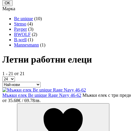
Марка
Be unique
(10)
Stenso
(4)
Payper
(3)
BWOLF
(2)
B-well
(1)
Mannesmann
(1)
Летни работни елеци
1 - 21 от 21
Мъжки елек Be unique Rage Navy 46-62
Мъжки елек с три пред
от
35.68€ / 69.78лв.