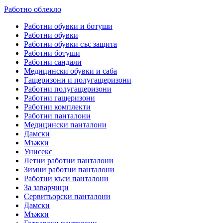
Работно облекло
Работни обувки и ботуши
Работни обувки
Работни обувки със защита
Работни ботуши
Работни сандали
Медицински обувки и саба
Гащеризони и полугащеризони
Работни полугащеризони
Работни гащеризони
Работни комплекти
Работни панталони
Медицински панталони
Дамски
Мъжки
Унисекс
Летни работни панталони
Зимни работни панталони
Работни къси панталони
За заварчици
Сервитьорски панталони
Дамски
Мъжки