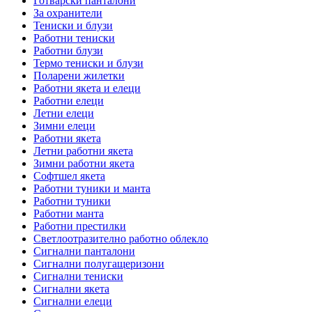
Готварски панталони
За охранители
Тениски и блузи
Работни тениски
Работни блузи
Термо тениски и блузи
Поларени жилетки
Работни якета и елеци
Работни елеци
Летни елеци
Зимни елеци
Работни якета
Летни работни якета
Зимни работни якета
Софтшел якета
Работни туники и манта
Работни туники
Работни манта
Работни престилки
Светлоотразително работно облекло
Сигнални панталони
Сигнални полугащеризони
Сигнални тениски
Сигнални якета
Сигнални елеци