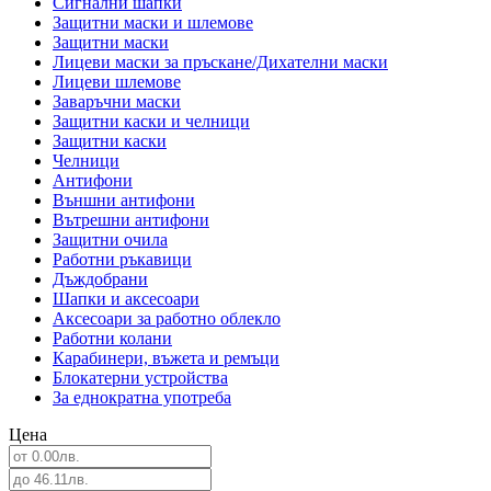
Сигнални шапки
Защитни маски и шлемове
Защитни маски
Лицеви маски за пръскане/Дихателни маски
Лицеви шлемове
Заваръчни маски
Защитни каски и челници
Защитни каски
Челници
Антифони
Външни антифони
Вътрешни антифони
Защитни очила
Работни ръкавици
Дъждобрани
Шапки и аксесоари
Аксесоари за работно облекло
Работни колани
Карабинери, въжета и ремъци
Блокатерни устройства
За еднократна употреба
Цена