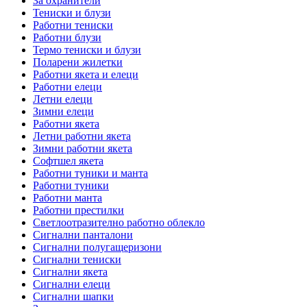
За охранители
Тениски и блузи
Работни тениски
Работни блузи
Термо тениски и блузи
Поларени жилетки
Работни якета и елеци
Работни елеци
Летни елеци
Зимни елеци
Работни якета
Летни работни якета
Зимни работни якета
Софтшел якета
Работни туники и манта
Работни туники
Работни манта
Работни престилки
Светлоотразително работно облекло
Сигнални панталони
Сигнални полугащеризони
Сигнални тениски
Сигнални якета
Сигнални елеци
Сигнални шапки