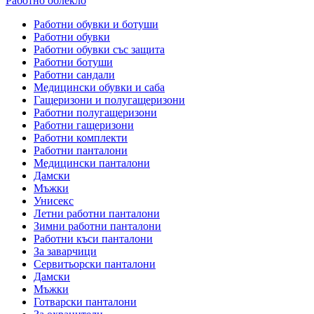
Работно облекло
Работни обувки и ботуши
Работни обувки
Работни обувки със защита
Работни ботуши
Работни сандали
Медицински обувки и саба
Гащеризони и полугащеризони
Работни полугащеризони
Работни гащеризони
Работни комплекти
Работни панталони
Медицински панталони
Дамски
Мъжки
Унисекс
Летни работни панталони
Зимни работни панталони
Работни къси панталони
За заварчици
Сервитьорски панталони
Дамски
Мъжки
Готварски панталони