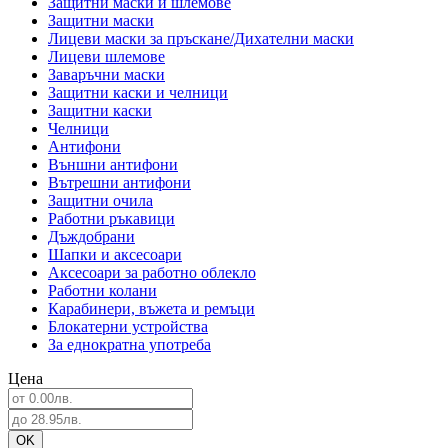
Защитни маски и шлемове
Защитни маски
Лицеви маски за пръскане/Дихателни маски
Лицеви шлемове
Заваръчни маски
Защитни каски и челници
Защитни каски
Челници
Антифони
Външни антифони
Вътрешни антифони
Защитни очила
Работни ръкавици
Дъждобрани
Шапки и аксесоари
Аксесоари за работно облекло
Работни колани
Карабинери, въжета и ремъци
Блокатерни устройства
За еднократна употреба
Цена