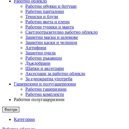
Работно облекло
Работни обувки и ботуши
Работни панталони
Тениски и блузи
Работни якета и елеци
Работни туники и манта
Светлоотразително работно облекло
Защитни маски и шлемове
Защитни каски и челници
Антифони
Защитни очила
Работни ръкавици
Дъждобрани
Шапки и аксесоари
Аксесоари за работно облекло
За еднократна употреба
Гащеризони и полугащеризони
Работни гащеризони
Работни комплекти
Работни полугащеризони
Филтри
Категории