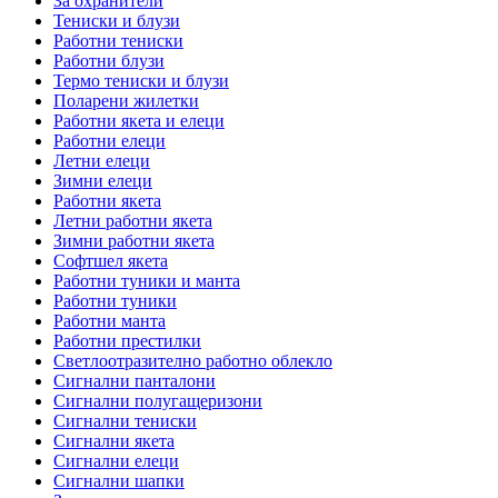
За охранители
Тениски и блузи
Работни тениски
Работни блузи
Термо тениски и блузи
Поларени жилетки
Работни якета и елеци
Работни елеци
Летни елеци
Зимни елеци
Работни якета
Летни работни якета
Зимни работни якета
Софтшел якета
Работни туники и манта
Работни туники
Работни манта
Работни престилки
Светлоотразително работно облекло
Сигнални панталони
Сигнални полугащеризони
Сигнални тениски
Сигнални якета
Сигнални елеци
Сигнални шапки