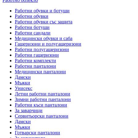
Работно облекло
Работни обувки и ботуши
Работни обувки
Работни обувки със защита
Работни ботуши
Работни сандали
Медицински обувки и саба
Гащеризони и полугащеризони
Работни полугащеризони
Работни гащеризони
Работни комплекти
Работни панталони
Медицински панталони
Дамски
Мъжки
Унисекс
Летни работни панталони
Зимни работни панталони
Работни къси панталони
За заварчици
Сервитьорски панталони
Дамски
Мъжки
Готварски панталони