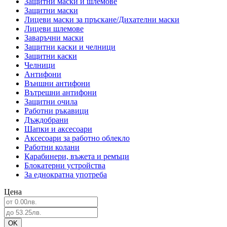
Защитни маски и шлемове
Защитни маски
Лицеви маски за пръскане/Дихателни маски
Лицеви шлемове
Заваръчни маски
Защитни каски и челници
Защитни каски
Челници
Антифони
Външни антифони
Вътрешни антифони
Защитни очила
Работни ръкавици
Дъждобрани
Шапки и аксесоари
Аксесоари за работно облекло
Работни колани
Карабинери, въжета и ремъци
Блокатерни устройства
За еднократна употреба
Цена