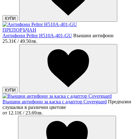
КУПИ
ПРЕПОРЪЧАН
Антифони Peltor H510A-401-GU
Външни антифони
25.31€ / 49.50лв.
КУПИ
Външни антифони за каска с адаптор Coverguard
Предпазни
слушалки в различни цветове
от
12.11€ / 23.69лв.