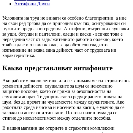
Антифони Други
Условията на труд не винаги са особено благоприятни, а ние
на свой ред трябва да се пригодим към тях, осигурявайки си
нужните предпазни средства. Антифони, вътрешни слушалки
за уши, ботуши и панталони, елеци и каски - всичко това е
неразделна част от задължителното работно облекло, което
трябва да е и от висок клас, за да обезпечи гладкото
изпълнение на всяка една дейност, част от трудовата ни
характеристика.
Какво представляват антифоните
Ако работим около летище или се занимаваме със строително-
ремонтни дейности, слушалките за шум са неизменно
защитно пособие, което се грижи за безопасността на
слуховия апарат. Те допринасят за редуцирането нивата на
шум, без да пречат на чуваемостта между служителите. Ако
работната среда изисква и носенето на каски, е удачно да се
заложи на антифони тип тапи. По този начин няма да се
стигне до несъвместимост между отделните пособия.
В нашия магазин ще откриете и страхотни комплексни