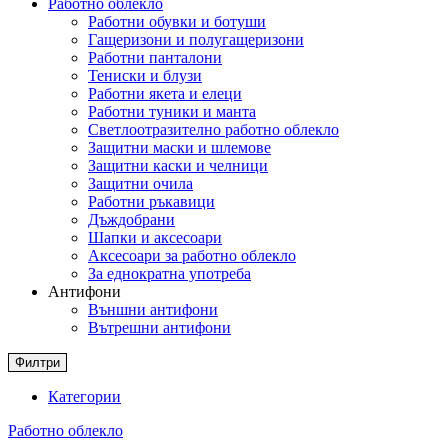
Работно облекло
Работни обувки и ботуши
Гащеризони и полугащеризони
Работни панталони
Тениски и блузи
Работни якета и елеци
Работни туники и манта
Светлоотразително работно облекло
Защитни маски и шлемове
Защитни каски и челници
Защитни очила
Работни ръкавици
Дъждобрани
Шапки и аксесоари
Аксесоари за работно облекло
За еднократна употреба
Антифони
Външни антифони
Вътрешни антифони
Филтри
Категории
Работно облекло