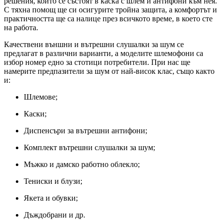
решения, които се състоят в каска с шлем и антифони към нея.
С тяхна помощ ще си осигурите тройна защита, а комфортът и
практичността ще са налице през всичкото време, в което сте
на работа.
Качествени външни и вътрешни слушалки за шум се
предлагат в различни варианти, а моделите шлемофони са
избор номер едно за стотици потребители. При нас ще
намерите предпазители за шум от най-висок клас, също както
и:
Шлемове;
Каски;
Диспенсъри за вътрешни антифони;
Комплект вътрешни слушалки за шум;
Мъжко и дамско работно облекло;
Тениски и блузи;
Якета и обувки;
Дъждобрани и др.