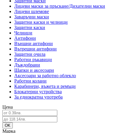
Защитни маски
Лицеви маски за пръскане/Дихателни маски
Лицеви шлемове
Заваръчни маски
Защитни каски и челници
Защитни каски
Челници
Антифони
Външни антифони
Вътрешни антифони
Защитни очила
Работни ръкавици
Дъждобрани
Шапки и аксесоари
Аксесоари за работно облекло
Работни колани
Карабинери, въжета и ремъци
Блокатерни устройства
За еднократна употреба
Цена
Марка