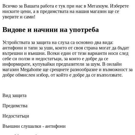
Всичко за Вашата работа е тук при нас в Мегахоум. Изберете
ниските цени, а в предимствата на нашия магазин ще се
уверите и сами!
Видове и начини на употреба
Устройствата за защита на слуха са основно два вида:
антифони и тапи за уши, които от своя страна могат да бъдат
вътрешни и външни. Всеки един от тези варианти носи след
себе си ползи и недостатъци, за които е добре да се
информирате, купувайки предпазители за шум. В онлайн
магазин Megahome ще срещнете разнообразие и възможност за
добре обмислен избор, от който е добре да се възползвате.
Вид защита
Предимства
Недостатъци
Външни слушалки - антифони