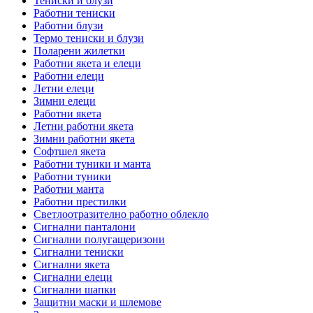
Тениски и блузи
Работни тениски
Работни блузи
Термо тениски и блузи
Поларени жилетки
Работни якета и елеци
Работни елеци
Летни елеци
Зимни елеци
Работни якета
Летни работни якета
Зимни работни якета
Софтшел якета
Работни туники и манта
Работни туники
Работни манта
Работни престилки
Светлоотразително работно облекло
Сигнални панталони
Сигнални полугащеризони
Сигнални тениски
Сигнални якета
Сигнални елеци
Сигнални шапки
Защитни маски и шлемове