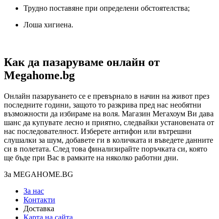
Трудно поставяне при определени обстоятелства;
Лоша хигиена.
Как да пазаруваме онлайн от
Megahome.bg
Онлайн пазаруването се е превърнало в начин на живот през
последните години, защото то разкрива пред нас необятни
възможности да избираме на воля. Магазин Мегахоум Ви дава
шанс да купувате лесно и приятно, следвайки установената от
нас последователност. Изберете антифон или вътрешни
слушалки за шум, добавете ги в количката и въведете данните
си в полетата. След това финализирайте поръчката си, която
ще бъде при Вас в рамките на няколко работни дни.
За MEGAHOME.BG
За нас
Контакти
Доставка
Карта на сайта