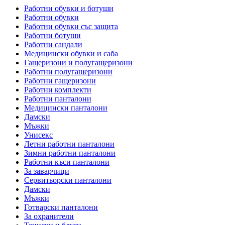
Работни обувки и ботуши
Работни обувки
Работни обувки със защита
Работни ботуши
Работни сандали
Медицински обувки и саба
Гащеризони и полугащеризони
Работни полугащеризони
Работни гащеризони
Работни комплекти
Работни панталони
Медицински панталони
Дамски
Мъжки
Унисекс
Летни работни панталони
Зимни работни панталони
Работни къси панталони
За заварчици
Сервитьорски панталони
Дамски
Мъжки
Готварски панталони
За охранители