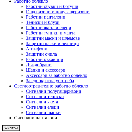
Работно облекло
Работни обувки и ботуши
Гащеризони и полугащеризони
Работни панталони
Тениски и блузи
Работни якета и елеци
Работни туники и манта
Защитни маски и шлемове
Защитни каски и челници
Антифони
Защитни очила
Работни ръкавици
Дъждобрани
Шапки и аксесоари
Аксесоари за работно облекло
За еднократна употреба
Светлоотразително работно облекло
Сигнални полугащеризони
Сигнални тениски
Сигнални якета
Сигнални елеци
Сигнални шапки
Сигнални панталони
Филтри