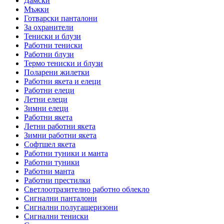
Дамски
Мъжки
Готварски панталони
За охранители
Тениски и блузи
Работни тениски
Работни блузи
Термо тениски и блузи
Поларени жилетки
Работни якета и елеци
Работни елеци
Летни елеци
Зимни елеци
Работни якета
Летни работни якета
Зимни работни якета
Софтшел якета
Работни туники и манта
Работни туники
Работни манта
Работни престилки
Светлоотразително работно облекло
Сигнални панталони
Сигнални полугащеризони
Сигнални тениски