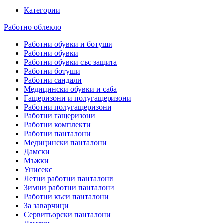
Категории
Работно облекло
Работни обувки и ботуши
Работни обувки
Работни обувки със защита
Работни ботуши
Работни сандали
Медицински обувки и саба
Гащеризони и полугащеризони
Работни полугащеризони
Работни гащеризони
Работни комплекти
Работни панталони
Медицински панталони
Дамски
Мъжки
Унисекс
Летни работни панталони
Зимни работни панталони
Работни къси панталони
За заварчици
Сервитьорски панталони