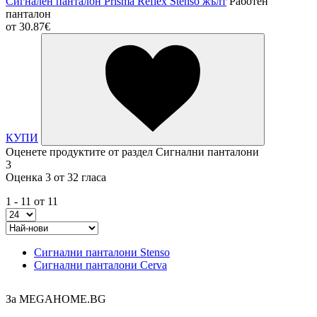
Сигнален панталон Prisma Reflex Stenso жълт
Работен
панталон
от
30.87€
КУПИ
Оценете продуктите от раздел Сигнални панталони
3
Оценка 3 от 32 гласа
1 - 11 от 11
Сигнални панталони Stenso
Сигнални панталони Cerva
За MEGAHOME.BG