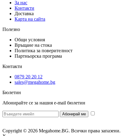
За нас
Контакти
Доставка
Карта на сайта
Полезно
Общи условия
Връщане на стока
Политика за поверителност
Партньорска програма
Контакти
0879 20 20 12
sales@megahome.bg
Бюлетин
Абонирайте се за нашия e-mail бюлетин
* Желая да
получавам бюлетин и се съгласявам предоставените от мен данни да се
обработват за целите на изпращане на бюлетин.
Copyright © 2026 Megahome.BG. Всички права запазени.