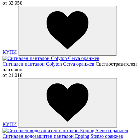
от
33.95€
КУПИ
Сигнален панталон Colyton Cerva оранжев
Светлоотразителен
панталон
от
21.01€
КУПИ
Сигнален водозащитен панталон Epping Stenso оранжев