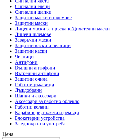
Сигнални якета
Сигнални елеци
Сигнални шапки
Защитни маски и шлемове
Защитни маски
Лицеви маски за пръскане/Дихателни маски
Лицеви шлемове
Заваръчни маски
Защитни каски и челници
Защитни каски
Челници
Антифони
Външни антифони
Вътрешни антифони
Защитни очила
Работни ръкавици
Дъждобрани
Шапки и аксесоари
Аксесоари за работно облекло
Работни колани
Карабинери, въжета и ремъци
Блокатерни устройства
За еднократна употреба
Цена