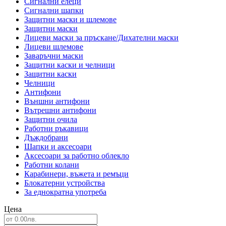
Сигнални елеци
Сигнални шапки
Защитни маски и шлемове
Защитни маски
Лицеви маски за пръскане/Дихателни маски
Лицеви шлемове
Заваръчни маски
Защитни каски и челници
Защитни каски
Челници
Антифони
Външни антифони
Вътрешни антифони
Защитни очила
Работни ръкавици
Дъждобрани
Шапки и аксесоари
Аксесоари за работно облекло
Работни колани
Карабинери, въжета и ремъци
Блокатерни устройства
За еднократна употреба
Цена