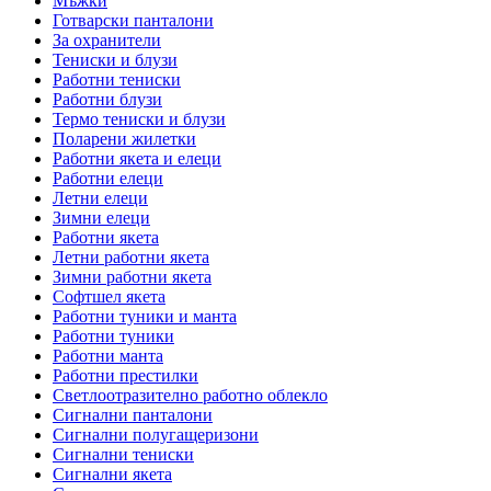
Мъжки
Готварски панталони
За охранители
Тениски и блузи
Работни тениски
Работни блузи
Термо тениски и блузи
Поларени жилетки
Работни якета и елеци
Работни елеци
Летни елеци
Зимни елеци
Работни якета
Летни работни якета
Зимни работни якета
Софтшел якета
Работни туники и манта
Работни туники
Работни манта
Работни престилки
Светлоотразително работно облекло
Сигнални панталони
Сигнални полугащеризони
Сигнални тениски
Сигнални якета