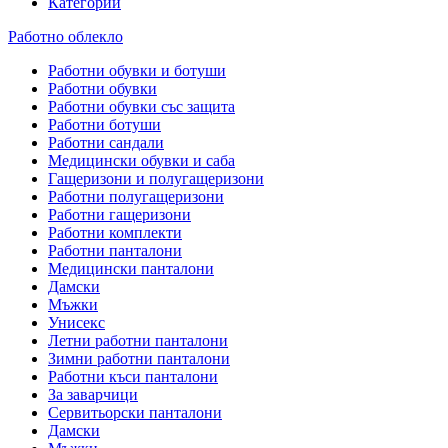
Категории
Работно облекло
Работни обувки и ботуши
Работни обувки
Работни обувки със защита
Работни ботуши
Работни сандали
Медицински обувки и саба
Гащеризони и полугащеризони
Работни полугащеризони
Работни гащеризони
Работни комплекти
Работни панталони
Медицински панталони
Дамски
Мъжки
Унисекс
Летни работни панталони
Зимни работни панталони
Работни къси панталони
За заварчици
Сервитьорски панталони
Дамски