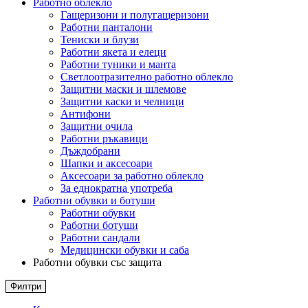
Работно облекло
Гащеризони и полугащеризони
Работни панталони
Тениски и блузи
Работни якета и елеци
Работни туники и манта
Светлоотразително работно облекло
Защитни маски и шлемове
Защитни каски и челници
Антифони
Защитни очила
Работни ръкавици
Дъждобрани
Шапки и аксесоари
Аксесоари за работно облекло
За еднократна употреба
Работни обувки и ботуши
Работни обувки
Работни ботуши
Работни сандали
Медицински обувки и саба
Работни обувки със защита
Филтри