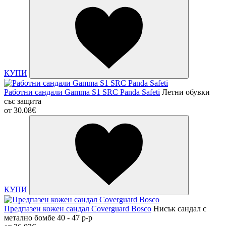
КУПИ
Работни сандали Gamma S1 SRC Panda Safeti
Летни обувки
със защита
от
30.08€
КУПИ
Предпазен кожен сандал Coverguard Bosco
Нисък сандал с
метално бомбе 40 - 47 р-р