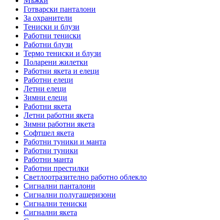
Мъжки
Готварски панталони
За охранители
Тениски и блузи
Работни тениски
Работни блузи
Термо тениски и блузи
Поларени жилетки
Работни якета и елеци
Работни елеци
Летни елеци
Зимни елеци
Работни якета
Летни работни якета
Зимни работни якета
Софтшел якета
Работни туники и манта
Работни туники
Работни манта
Работни престилки
Светлоотразително работно облекло
Сигнални панталони
Сигнални полугащеризони
Сигнални тениски
Сигнални якета