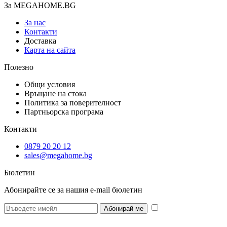
За MEGAHOME.BG
За нас
Контакти
Доставка
Карта на сайта
Полезно
Общи условия
Връщане на стока
Политика за поверителност
Партньорска програма
Контакти
0879 20 20 12
sales@megahome.bg
Бюлетин
Абонирайте се за нашия e-mail бюлетин
* Желая да
получавам бюлетин и се съгласявам предоставените от мен данни да се