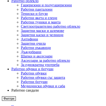
Работно облекло
Гащеризони и полугащеризони
Работни панталони
Тениски и блузи
Работни якета и елеци
Работни туники и манта
Светлоотразително работно облекло
Защитни маски и шлемове
Защитни каски и челници
Антифони
Защитни очила
Работни ръкавици
Дъждобрани
Шапки и аксесоари
Аксесоари за работно облекло
За еднократна употреба
Работни обувки и ботуши
Работни обувки
Работни обувки със защита
Работни ботуши
Медицински обувки и саба
Работни сандали
Филтри