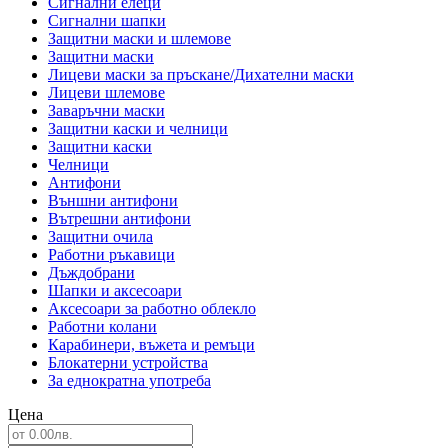
Сигнални елеци
Сигнални шапки
Защитни маски и шлемове
Защитни маски
Лицеви маски за пръскане/Дихателни маски
Лицеви шлемове
Заваръчни маски
Защитни каски и челници
Защитни каски
Челници
Антифони
Външни антифони
Вътрешни антифони
Защитни очила
Работни ръкавици
Дъждобрани
Шапки и аксесоари
Аксесоари за работно облекло
Работни колани
Карабинери, въжета и ремъци
Блокатерни устройства
За еднократна употреба
Цена