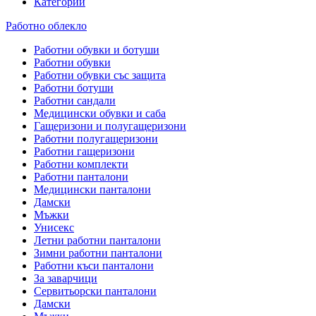
Категории
Работно облекло
Работни обувки и ботуши
Работни обувки
Работни обувки със защита
Работни ботуши
Работни сандали
Медицински обувки и саба
Гащеризони и полугащеризони
Работни полугащеризони
Работни гащеризони
Работни комплекти
Работни панталони
Медицински панталони
Дамски
Мъжки
Унисекс
Летни работни панталони
Зимни работни панталони
Работни къси панталони
За заварчици
Сервитьорски панталони
Дамски