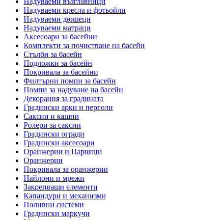
Надуваеми възглавници
Надуваеми кресла и фотьойли
Надуваеми дюшеци
Надуваеми матраци
Аксесоари за басейни
Комплекти за почистване на басейн
Стълби за басейн
Подложки за басейн
Покривала за басейни
Филтърни помпи за басейн
Помпи за надуване на басейн
Декорация за градината
Градински арки и перголи
Саксии и кашпи
Ролери за саксии
Градински огради
Градински аксесоари
Оранжерии и Парници
Оранжерии
Покривала за оранжерии
Найлони и мрежи
Закрепващи елементи
Капандури и механизми
Поливни системи
Градински маркучи