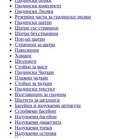
Градински пейки
Градински комплекти
Градински Люлки
Резервни части за градински люлки
Градински шатри
Шатри със страници
Шатри без страници
Поп-ъп шатри
Страници за шатра
Павилиони
Хамаци
Шезлонги
Стойки за маси
Градински Чадъри
Плажни чадъри
Стойки за чадъри
Градински текстил
Възглавници за градина
Шалтета за шезлонги
Басейни и надуваеми артикули
Сглобяеми басейни
Надуваеми басейни
Надуваеми джакузита
Надуваеми топки
Надуваеми острови