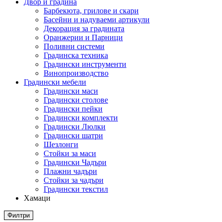
Двор и градина
Барбекюта, грилове и скари
Басейни и надуваеми артикули
Декорация за градината
Оранжерии и Парници
Поливни системи
Градинска техника
Градински инструменти
Винопроизводство
Градински мебели
Градински маси
Градински столове
Градински пейки
Градински комплекти
Градински Люлки
Градински шатри
Шезлонги
Стойки за маси
Градински Чадъри
Плажни чадъри
Стойки за чадъри
Градински текстил
Хамаци
Филтри