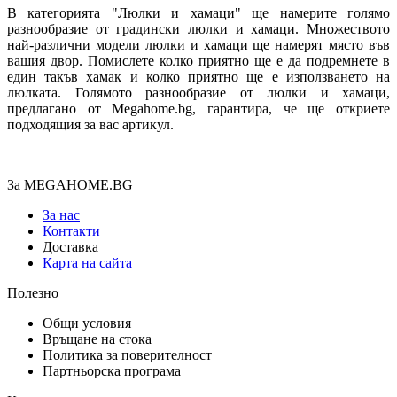
В категорията "Люлки и хамаци" ще намерите голямо
разнообразие от градински люлки и хамаци. Множеството
най-различни модели люлки и хамаци ще намерят място във
вашия двор. Помислете колко приятно ще е да подремнете в
един такъв хамак и колко приятно ще е използването на
люлката. Голямото разнообразие от люлки и хамаци,
предлагано от Megahome.bg, гарантира, че ще откриете
подходящия за вас артикул.
За MEGAHOME.BG
За нас
Контакти
Доставка
Карта на сайта
Полезно
Общи условия
Връщане на стока
Политика за поверителност
Партньорска програма