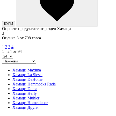
КУПИ
Оценете продуктите от раздел Хамаци
3
Оценка 3 от 798 гласа
1
2
3
4
1 - 24 от 94
Хамаци Maxima
Хамаци La Siesta
Хамаци DeHome
Хамаци Hammocks Rada
Хамаци Dema
Хамаци Herly
Хамаци Muhler
Хамаци Home decor
Хамаци Други