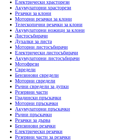
Електрически храсторези
Акумулаторни храсторези
Резачки за клони
Моторни резачки за клони
Телескопични резачки за клони
Акумулаторни ножици за клони
Листосъбирачи
Духалки за листа
Моторни листосъбирачи
Електрически листосъбирачи
Акумулаторни листосъбирачи
Мотофрези
Свредели
Бензинови свредели
Моторни свредели
Ръчни свредели за дупки
Резервни части
Градински пръскачки
Моторни пръскачки
Акумулаторни пръскачки
Ръчни пръскачки
Резачки за дърва
Бензинови резачки
Електрически резачки
Резервни части за резачки