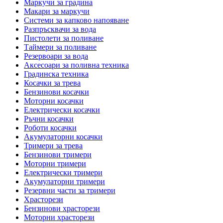
Маркучи за градина
Макари за маркучи
Системи за капково напояване
Разпръсквачи за вода
Пистолети за поливане
Таймери за поливане
Резервоари за вода
Аксесоари за поливна техника
Градинска техника
Косачки за трева
Бензинови косачки
Моторни косачки
Електрически косачки
Ръчни косачки
Роботи косачки
Акумулаторни косачки
Тримери за трева
Бензинови тримери
Моторни тримери
Електрически тримери
Акумулаторни тримери
Резервни части за тримери
Храсторези
Бензинови храсторези
Моторни храсторези