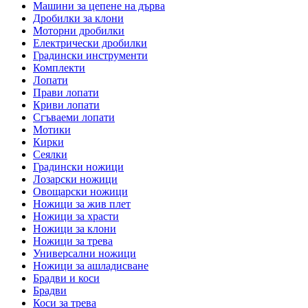
Машини за цепене на дърва
Дробилки за клони
Моторни дробилки
Електрически дробилки
Градински инструменти
Комплекти
Лопати
Прави лопати
Криви лопати
Сгъваеми лопати
Мотики
Кирки
Сеялки
Градински ножици
Лозарски ножици
Овощарски ножици
Ножици за жив плет
Ножици за храсти
Ножици за клони
Ножици за трева
Универсални ножици
Ножици за ашладисване
Брадви и коси
Брадви
Коси за трева