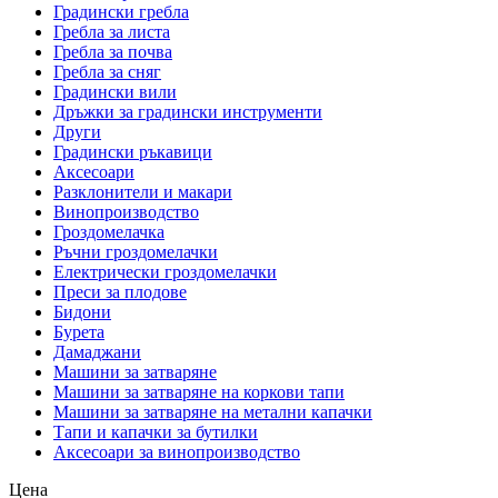
Градински гребла
Гребла за листа
Гребла за почва
Гребла за сняг
Градински вили
Дръжки за градински инструменти
Други
Градински ръкавици
Аксесоари
Разклонители и макари
Винопроизводство
Гроздомелачка
Ръчни гроздомелачки
Електрически гроздомелачки
Преси за плодове
Бидони
Бурета
Дамаджани
Машини за затваряне
Машини за затваряне на коркови тапи
Машини за затваряне на метални капачки
Тапи и капачки за бутилки
Аксесоари за винопроизводство
Цена