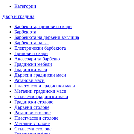
Категории
Двор и градина
Барбекюта, грилове и скари
Барбекюта
Барбекюта на дървени въглища
Барбекюта на газ
Електрически барбекюта
Грилове и скари
Аксесоари за барбекю
Градински мебели
Градински маси
Дървени градински маси
Ратанови маси
Пластмасови градиснки маси
Метални градински маси
Сгъваеми градински маси
Градински столове
Дървени столове
Ратанови столове
Пластмасови столове
Метални столове
Сгъваеми столове