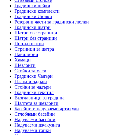
Сгъваеми столове
Градински пейки
Градински комплекти
Градински Люлки
Резервни части за градински люлки
Градински шатри
Шатри със страници
Шатри без страници
Поп-ъп шатри
Страници за шатра
Павилиони
Хамаци
Шезлонги
Стойки за маси
Градински Чадъри
Плажни чадъри
Стойки за чадъри
Градински текстил
Възглавници за градина
Шалтета за шезлонги
Басейни и надуваеми артикули
Сглобяеми басейни
Надуваеми басейни
Надуваеми джакузита
Надуваеми топки