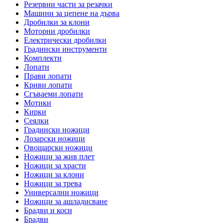
Резервни части за резачки
Машини за цепене на дърва
Дробилки за клони
Моторни дробилки
Електрически дробилки
Градински инструменти
Комплекти
Лопати
Прави лопати
Криви лопати
Сгъваеми лопати
Мотики
Кирки
Сеялки
Градински ножици
Лозарски ножици
Овощарски ножици
Ножици за жив плет
Ножици за храсти
Ножици за клони
Ножици за трева
Универсални ножици
Ножици за ашладисване
Брадви и коси
Брадви