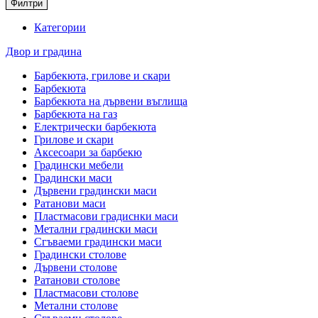
Филтри
Категории
Двор и градина
Барбекюта, грилове и скари
Барбекюта
Барбекюта на дървени въглища
Барбекюта на газ
Електрически барбекюта
Грилове и скари
Аксесоари за барбекю
Градински мебели
Градински маси
Дървени градински маси
Ратанови маси
Пластмасови градиснки маси
Метални градински маси
Сгъваеми градински маси
Градински столове
Дървени столове
Ратанови столове
Пластмасови столове
Метални столове