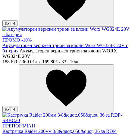
КУПИ
ПРОМО -10%
Акумулаторен верижен трион за клони Worx WG324E 20V с
батерия
Акумулаторен верижен трион за клони WORX
WG324E 20V
188.67€ / 369.01лв.
169.80€ / 332.10лв.
КУПИ
ПРЕПОРЪЧАН
Кастрачка Raider 200мм 3/8&quot;.050&quot; 36 за RDP-