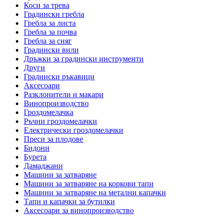
Коси за трева
Градински гребла
Гребла за листа
Гребла за почва
Гребла за сняг
Градински вили
Дръжки за градински инструменти
Други
Градински ръкавици
Аксесоари
Разклонители и макари
Винопроизводство
Гроздомелачка
Ръчни гроздомелачки
Електрически гроздомелачки
Преси за плодове
Бидони
Бурета
Дамаджани
Машини за затваряне
Машини за затваряне на коркови тапи
Машини за затваряне на метални капачки
Тапи и капачки за бутилки
Аксесоари за винопроизводство