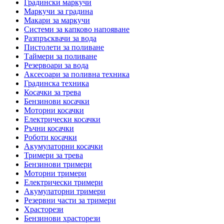
Градински маркучи
Маркучи за градина
Макари за маркучи
Системи за капково напояване
Разпръсквачи за вода
Пистолети за поливане
Таймери за поливане
Резервоари за вода
Аксесоари за поливна техника
Градинска техника
Косачки за трева
Бензинови косачки
Моторни косачки
Електрически косачки
Ръчни косачки
Роботи косачки
Акумулаторни косачки
Тримери за трева
Бензинови тримери
Моторни тримери
Електрически тримери
Акумулаторни тримери
Резервни части за тримери
Храсторези
Бензинови храсторези