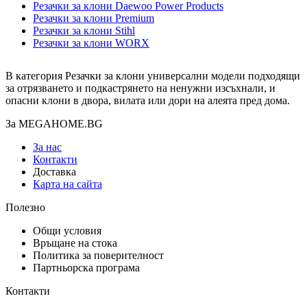
Резачки за клони Daewoo Power Products
Резачки за клони Premium
Резачки за клони Stihl
Резачки за клони WORX
В категория Резачки за клони универсални модели подходящи
за отрязването и подкастрянето на ненужни изсъхнали, и
опасни клони в двора, вилата или дори на алеята пред дома.
За MEGAHOME.BG
За нас
Контакти
Доставка
Карта на сайта
Полезно
Общи условия
Връщане на стока
Политика за поверителност
Партньорска програма
Контакти