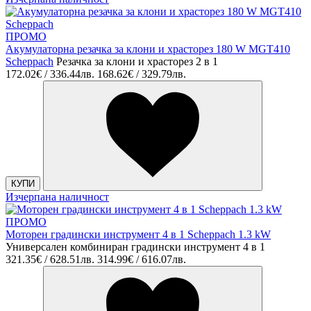
ПРОМО
Акумулаторна резачка за клони и храсторез 180 W MGT410
Scheppach
Резачка за клони и храсторез 2 в 1
172.02€ / 336.44лв.
168.62€ / 329.79лв.
КУПИ
Изчерпана наличност
ПРОМО
Моторен градински инструмент 4 в 1 Scheppach 1.3 kW
Универсален комбиниран градински инструмент 4 в 1
321.35€ / 628.51лв.
314.99€ / 616.07лв.