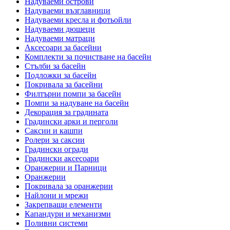
Надуваеми острови
Надуваеми възглавници
Надуваеми кресла и фотьойли
Надуваеми дюшеци
Надуваеми матраци
Аксесоари за басейни
Комплекти за почистване на басейн
Стълби за басейн
Подложки за басейн
Покривала за басейни
Филтърни помпи за басейн
Помпи за надуване на басейн
Декорация за градината
Градински арки и перголи
Саксии и кашпи
Ролери за саксии
Градински огради
Градински аксесоари
Оранжерии и Парници
Оранжерии
Покривала за оранжерии
Найлони и мрежи
Закрепващи елементи
Капандури и механизми
Поливни системи