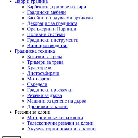
Двор и градина
Барбекюта, грилове и скари
Градински мебели
Басейни и надуваеми артикули
Декорация за градината
Оранжерии и Парници
Поливни системи
Градински инструменти
Винопроизводство
Градинска техника
Косачки за трева
Тримери за трева
Храсторези
Листосъбирачи
Мотофрези
Свредели
Градински пръскачки
Резачки за дърва
Машини за цепене на дърва
Дробилки за клони
Резачки за клони
Моторни резачки за клони
Телескопични резачки за клони
Акумулаторни ножици за клони