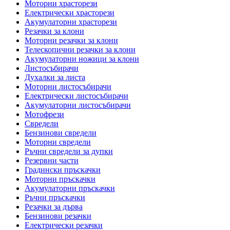
Моторни храсторези
Електрически храсторези
Акумулаторни храсторези
Резачки за клони
Моторни резачки за клони
Телескопични резачки за клони
Акумулаторни ножици за клони
Листосъбирачи
Духалки за листа
Моторни листосъбирачи
Електрически листосъбирачи
Акумулаторни листосъбирачи
Мотофрези
Свредели
Бензинови свредели
Моторни свредели
Ръчни свредели за дупки
Резервни части
Градински пръскачки
Моторни пръскачки
Акумулаторни пръскачки
Ръчни пръскачки
Резачки за дърва
Бензинови резачки
Електрически резачки