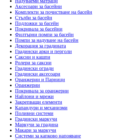
Надуваеми матраци
Аксесоари за басейни
Комплекти за почистване на басейн
Стълби за басейн
Подложки за басейн
Покривала за басейни
Филтърни помпи за басейн
Помпи за надуване на басейн
Декорация за градината
Градински арки и перголи
Саксии и кашпи
Ролери за саксии
Градински огради
Градински аксесоари
Оранжерии и Парници
Оранжерии
Покривала за оранжерии
Найлони и мрежи
Закрепващи елементи
Капандури и механизми
Поливни системи
Градински маркучи
Маркучи за градина
Макари за маркучи
Системи за капково напояване