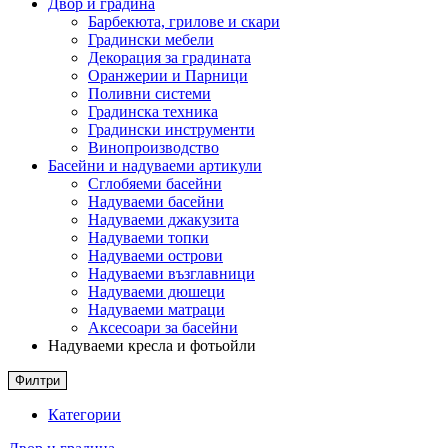
Двор и градина
Барбекюта, грилове и скари
Градински мебели
Декорация за градината
Оранжерии и Парници
Поливни системи
Градинска техника
Градински инструменти
Винопроизводство
Басейни и надуваеми артикули
Сглобяеми басейни
Надуваеми басейни
Надуваеми джакузита
Надуваеми топки
Надуваеми острови
Надуваеми възглавници
Надуваеми дюшеци
Надуваеми матраци
Аксесоари за басейни
Надуваеми кресла и фотьойли
Филтри
Категории