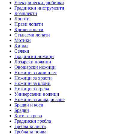
Електрически дробилки
Градински инструменти
Комплекти
Лопати
Прави лопати
Криви лопати
Сгъваеми лопати
Мотики
Кирки
Сеялки
Градински ножици
Лозарски ножици
Овощарски ножици
Ножици за жив плет
Ножици за храсти
Ножици за клони
Ножици за трева
Универсални ножици
Ножици за ашладисване
Брадви и коси
Брадви
Коси за трева
Градински гребла
Гребла за листа
Гребла за почва