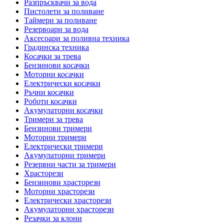
Разпръсквачи за вода
Пистолети за поливане
Таймери за поливане
Резервоари за вода
Аксесоари за поливна техника
Градинска техника
Косачки за трева
Бензинови косачки
Моторни косачки
Електрически косачки
Ръчни косачки
Роботи косачки
Акумулаторни косачки
Тримери за трева
Бензинови тримери
Моторни тримери
Електрически тримери
Акумулаторни тримери
Резервни части за тримери
Храсторези
Бензинови храсторези
Моторни храсторези
Електрически храсторези
Акумулаторни храсторези
Резачки за клони