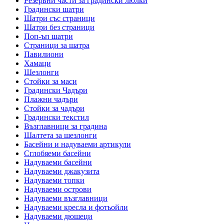
Резервни части за градински люлки
Градински шатри
Шатри със страници
Шатри без страници
Поп-ъп шатри
Страници за шатра
Павилиони
Хамаци
Шезлонги
Стойки за маси
Градински Чадъри
Плажни чадъри
Стойки за чадъри
Градински текстил
Възглавници за градина
Шалтета за шезлонги
Басейни и надуваеми артикули
Сглобяеми басейни
Надуваеми басейни
Надуваеми джакузита
Надуваеми топки
Надуваеми острови
Надуваеми възглавници
Надуваеми кресла и фотьойли
Надуваеми дюшеци