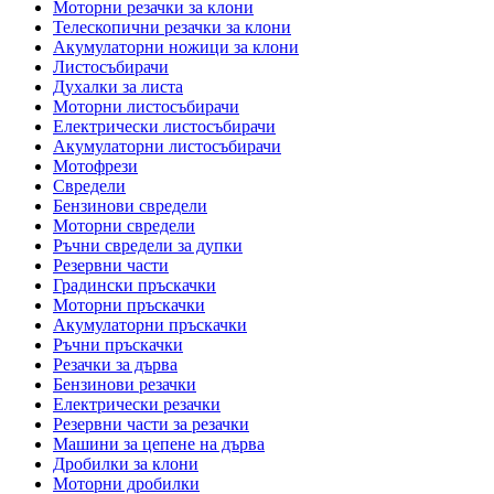
Моторни резачки за клони
Телескопични резачки за клони
Акумулаторни ножици за клони
Листосъбирачи
Духалки за листа
Моторни листосъбирачи
Електрически листосъбирачи
Акумулаторни листосъбирачи
Мотофрези
Свредели
Бензинови свредели
Моторни свредели
Ръчни свредели за дупки
Резервни части
Градински пръскачки
Моторни пръскачки
Акумулаторни пръскачки
Ръчни пръскачки
Резачки за дърва
Бензинови резачки
Електрически резачки
Резервни части за резачки
Машини за цепене на дърва
Дробилки за клони
Моторни дробилки