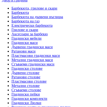
Двор и градина
Барбекюта, грилове и скари
Барбекюта
Барбекюта на дървени въглища
Барбекюта на газ
Електрически барбекюта
Грилове и скари
Аксесоари за барбекю
Градински мебели
Градински маси
Дървени градински маси
Ратанови маси
Пластмасови градиснки маси
Метални градински маси
Сгъваеми градински маси
Градински столове
Дървени столове
Ратанови столове
Пластмасови столове
Метални столове
Сгъваеми столове
Градински пейки
Градински комплекти
Градински Люлки