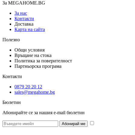
За MEGAHOME.BG
За нас
Контакти
Доставка
Карта на сайта
Полезно
Общи условия
Връщане на стока
Политика за поверителност
Партньорска програма
Контакти
0879 20 20 12
sales@megahome.bg
Бюлетин
Абонирайте се за нашия e-mail бюлетин
* Желая да
получавам бюлетин и се съгласявам предоставените от мен данни да се