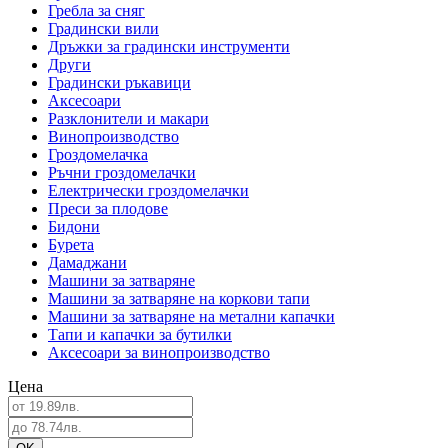
Гребла за сняг
Градински вили
Дръжки за градински инструменти
Други
Градински ръкавици
Аксесоари
Разклонители и макари
Винопроизводство
Гроздомелачка
Ръчни гроздомелачки
Електрически гроздомелачки
Преси за плодове
Бидони
Бурета
Дамаджани
Машини за затваряне
Машини за затваряне на коркови тапи
Машини за затваряне на метални капачки
Тапи и капачки за бутилки
Аксесоари за винопроизводство
Цена