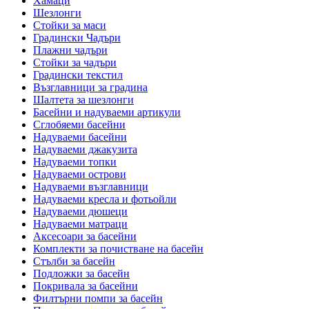
Хамаци
Шезлонги
Стойки за маси
Градински Чадъри
Плажни чадъри
Стойки за чадъри
Градински текстил
Възглавници за градина
Шалтета за шезлонги
Басейни и надуваеми артикули
Сглобяеми басейни
Надуваеми басейни
Надуваеми джакузита
Надуваеми топки
Надуваеми острови
Надуваеми възглавници
Надуваеми кресла и фотьойли
Надуваеми дюшеци
Надуваеми матраци
Аксесоари за басейни
Комплекти за почистване на басейн
Стълби за басейн
Подложки за басейн
Покривала за басейни
Филтърни помпи за басейн