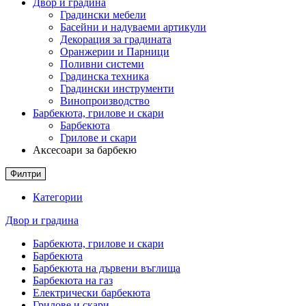
Двор и градина
Градински мебели
Басейни и надуваеми артикули
Декорация за градината
Оранжерии и Парници
Поливни системи
Градинска техника
Градински инструменти
Винопроизводство
Барбекюта, грилове и скари
Барбекюта
Грилове и скари
Аксесоари за барбекю
Филтри
Категории
Двор и градина
Барбекюта, грилове и скари
Барбекюта
Барбекюта на дървени въглища
Барбекюта на газ
Електрически барбекюта
Грилове и скари