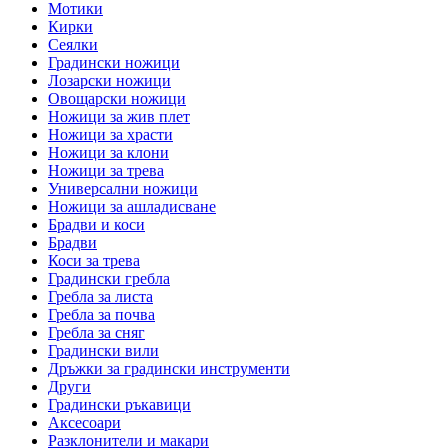
Мотики
Кирки
Сеялки
Градински ножици
Лозарски ножици
Овощарски ножици
Ножици за жив плет
Ножици за храсти
Ножици за клони
Ножици за трева
Универсални ножици
Ножици за ашладисване
Брадви и коси
Брадви
Коси за трева
Градински гребла
Гребла за листа
Гребла за почва
Гребла за сняг
Градински вили
Дръжки за градински инструменти
Други
Градински ръкавици
Аксесоари
Разклонители и макари