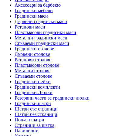
Аксесоари за барбекю
Градински мебели
Градински маси
Дървени градински маси
Ратанови маси
Пластмасови градиснки маси
Метални градински маси
Сгъваеми градински маси
Градински столове
Дървени столове
Ратанови столове
Пластмасови столове
Метални столове
Сгъваеми столове
Градински пейки
Градински комплекти
Градински Люлки
Резервни части за градински люлки
Градински шатри
Шатри със страници
Шатри без страници
Поп-ъп шатри
Страници за шатра
Павилиони