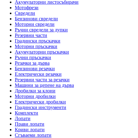
Акумулаторни листосъбирачи
Мотофрези
Свредели
Бензинови свредели
Моторни свредели
Ръчни свредели за дупки
Резервни части
Градински пръскачки
Моторни пръскачки
Акумулаторни пръскачки
Ръчни пръскачки
Резачки за дърва
Бензинови резачки
Електрически резачки
Резервни части за резачки
Машини за цепене на дърва
Дробилки за клони
Моторни дробилки
Електрически дробилки
Градински инструменти
Комплекти
Лопати
Прави лопати
Криви лопати
Сгъваеми лопати