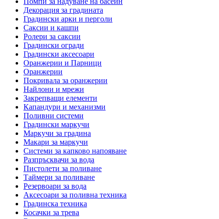
Помпи за надуване на басейн
Декорация за градината
Градински арки и перголи
Саксии и кашпи
Ролери за саксии
Градински огради
Градински аксесоари
Оранжерии и Парници
Оранжерии
Покривала за оранжерии
Найлони и мрежи
Закрепващи елементи
Капандури и механизми
Поливни системи
Градински маркучи
Маркучи за градина
Макари за маркучи
Системи за капково напояване
Разпръсквачи за вода
Пистолети за поливане
Таймери за поливане
Резервоари за вода
Аксесоари за поливна техника
Градинска техника
Косачки за трева