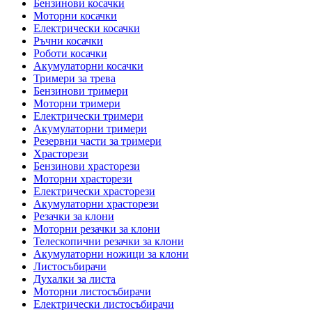
Бензинови косачки
Моторни косачки
Електрически косачки
Ръчни косачки
Роботи косачки
Акумулаторни косачки
Тримери за трева
Бензинови тримери
Моторни тримери
Електрически тримери
Акумулаторни тримери
Резервни части за тримери
Храсторези
Бензинови храсторези
Моторни храсторези
Електрически храсторези
Акумулаторни храсторези
Резачки за клони
Моторни резачки за клони
Телескопични резачки за клони
Акумулаторни ножици за клони
Листосъбирачи
Духалки за листа
Моторни листосъбирачи
Електрически листосъбирачи