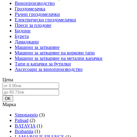
Винопроизводство
Гроздомелачка
Ръчни гроздомелачки
Електрически гроздомелачки
Преси за плодове
Бидони
Бурета
Дамаджани
Машини за затваряне
Машини за затваряне на коркови тапи
Машини за затваряне на метални капачки
Тапи и капачки за бутилки
Аксесоари за винопроизводство
Цена
Марка
Simonaggio
(3)
Palisad
(2)
BATAVIA
(1)
Brabantia
(1)
LAMARQUE FRANCE
(1)