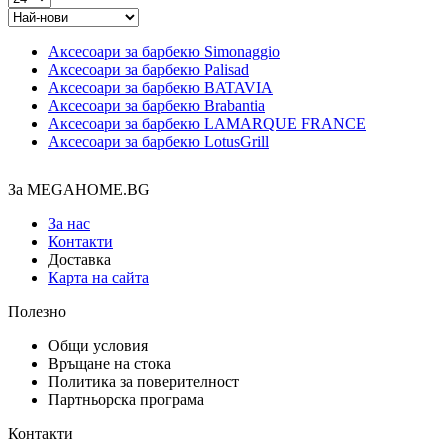
Аксесоари за барбекю Simonaggio
Аксесоари за барбекю Palisad
Аксесоари за барбекю BATAVIA
Аксесоари за барбекю Brabantia
Аксесоари за барбекю LAMARQUE FRANCE
Аксесоари за барбекю LotusGrill
За MEGAHOME.BG
За нас
Контакти
Доставка
Карта на сайта
Полезно
Общи условия
Връщане на стока
Политика за поверителност
Партньорска програма
Контакти