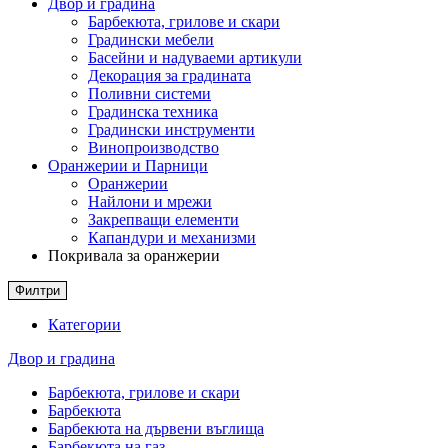
Двор и градина
Барбекюта, грилове и скари
Градински мебели
Басейни и надуваеми артикули
Декорация за градината
Поливни системи
Градинска техника
Градински инструменти
Винопроизводство
Оранжерии и Парници
Оранжерии
Найлони и мрежи
Закрепващи елементи
Капандури и механизми
Покривала за оранжерии
Филтри
Категории
Двор и градина
Барбекюта, грилове и скари
Барбекюта
Барбекюта на дървени въглища
Барбекюта на газ