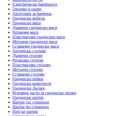
Електрически барбекюта
Грилове и скари
Аксесоари за барбекю
Градински мебели
Градински маси
Дървени градински маси
Ратанови маси
Пластмасови градиснки маси
Метални градински маси
Сгъваеми градински маси
Градински столове
Дървени столове
Ратанови столове
Пластмасови столове
Метални столове
Сгъваеми столове
Градински пейки
Градински комплекти
Градински Люлки
Резервни части за градински люлки
Градински шатри
Шатри със страници
Шатри без страници
Поп-ъп шатри