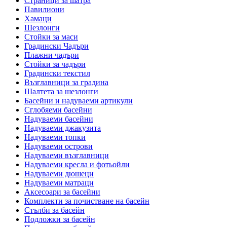
Страници за шатра
Павилиони
Хамаци
Шезлонги
Стойки за маси
Градински Чадъри
Плажни чадъри
Стойки за чадъри
Градински текстил
Възглавници за градина
Шалтета за шезлонги
Басейни и надуваеми артикули
Сглобяеми басейни
Надуваеми басейни
Надуваеми джакузита
Надуваеми топки
Надуваеми острови
Надуваеми възглавници
Надуваеми кресла и фотьойли
Надуваеми дюшеци
Надуваеми матраци
Аксесоари за басейни
Комплекти за почистване на басейн
Стълби за басейн
Подложки за басейн