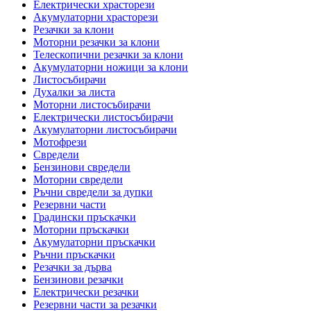
Електрически храсторези
Акумулаторни храсторези
Резачки за клони
Моторни резачки за клони
Телескопични резачки за клони
Акумулаторни ножици за клони
Листосъбирачи
Духалки за листа
Моторни листосъбирачи
Електрически листосъбирачи
Акумулаторни листосъбирачи
Мотофрези
Свредели
Бензинови свредели
Моторни свредели
Ръчни свредели за дупки
Резервни части
Градински пръскачки
Моторни пръскачки
Акумулаторни пръскачки
Ръчни пръскачки
Резачки за дърва
Бензинови резачки
Електрически резачки
Резервни части за резачки