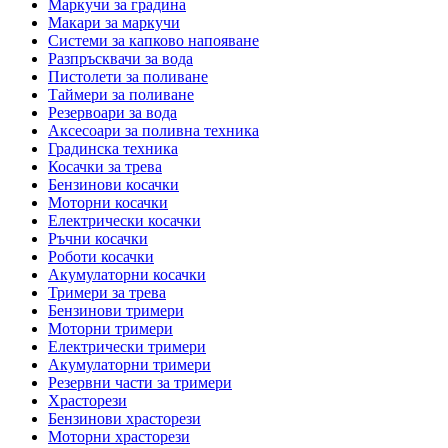
Маркучи за градина
Макари за маркучи
Системи за капково напояване
Разпръсквачи за вода
Пистолети за поливане
Таймери за поливане
Резервоари за вода
Аксесоари за поливна техника
Градинска техника
Косачки за трева
Бензинови косачки
Моторни косачки
Електрически косачки
Ръчни косачки
Роботи косачки
Акумулаторни косачки
Тримери за трева
Бензинови тримери
Моторни тримери
Електрически тримери
Акумулаторни тримери
Резервни части за тримери
Храсторези
Бензинови храсторези
Моторни храсторези