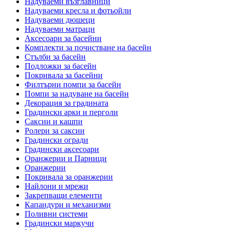
Надуваеми възглавници
Надуваеми кресла и фотьойли
Надуваеми дюшеци
Надуваеми матраци
Аксесоари за басейни
Комплекти за почистване на басейн
Стълби за басейн
Подложки за басейн
Покривала за басейни
Филтърни помпи за басейн
Помпи за надуване на басейн
Декорация за градината
Градински арки и перголи
Саксии и кашпи
Ролери за саксии
Градински огради
Градински аксесоари
Оранжерии и Парници
Оранжерии
Покривала за оранжерии
Найлони и мрежи
Закрепващи елементи
Капандури и механизми
Поливни системи
Градински маркучи