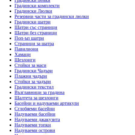
Градински пейки
Градински комплекти
Градински Люлки
Резервни части за градински люлки
Градински шатри
Шатри със страници
Шатри без страници
Поп-ъп шатри
Страници за шатра
Павилиони
Хамаци
Шезлонги
Стойки за маси
Градински Чадъри
Плажни чадъри
Стойки за чадъри
Градински текстил
Възглавници за градина
Шалтета за шезлонги
Басейни и надуваеми артикули
Сглобяеми басейни
Надуваеми басейни
Надуваеми джакузита
Надуваеми топки
Надуваеми острови