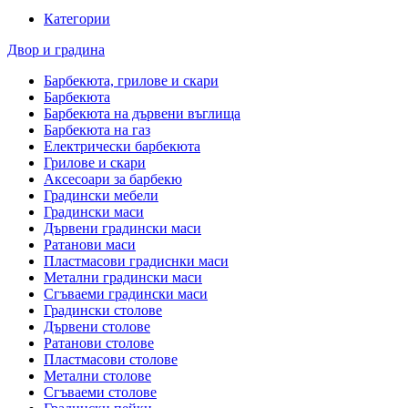
Категории
Двор и градина
Барбекюта, грилове и скари
Барбекюта
Барбекюта на дървени въглища
Барбекюта на газ
Електрически барбекюта
Грилове и скари
Аксесоари за барбекю
Градински мебели
Градински маси
Дървени градински маси
Ратанови маси
Пластмасови градиснки маси
Метални градински маси
Сгъваеми градински маси
Градински столове
Дървени столове
Ратанови столове
Пластмасови столове
Метални столове
Сгъваеми столове