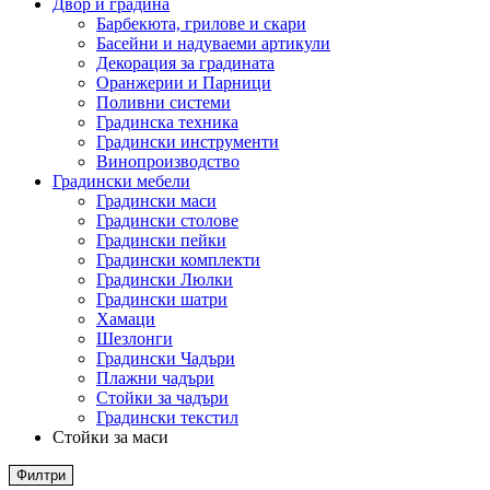
Двор и градина
Барбекюта, грилове и скари
Басейни и надуваеми артикули
Декорация за градината
Оранжерии и Парници
Поливни системи
Градинска техника
Градински инструменти
Винопроизводство
Градински мебели
Градински маси
Градински столове
Градински пейки
Градински комплекти
Градински Люлки
Градински шатри
Хамаци
Шезлонги
Градински Чадъри
Плажни чадъри
Стойки за чадъри
Градински текстил
Стойки за маси
Филтри