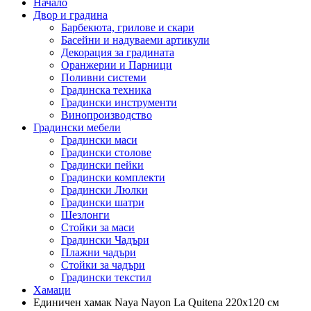
Начало
Двор и градина
Барбекюта, грилове и скари
Басейни и надуваеми артикули
Декорация за градината
Оранжерии и Парници
Поливни системи
Градинска техника
Градински инструменти
Винопроизводство
Градински мебели
Градински маси
Градински столове
Градински пейки
Градински комплекти
Градински Люлки
Градински шатри
Шезлонги
Стойки за маси
Градински Чадъри
Плажни чадъри
Стойки за чадъри
Градински текстил
Хамаци
Единичен хамак Naya Nayon La Quitena 220х120 см