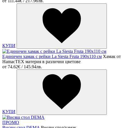
от
111.44€ / 217.96лв.
КУПИ
Единичен хамак с рейки La Siesta Fruta 190х110 см
Хамак от
HamacTEX материя в различни цветове
от
74.62€ / 145.94лв.
КУПИ
ПРОМО
Висящ стол DEMA
Висящ стол/хамак