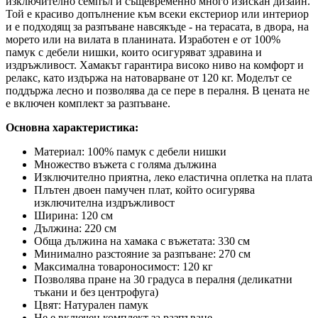
изключително семпъл и същевременно много изискан дизайн.
Той е к
расиво допълнение
към всеки
екстериор или интериор
и е подходящ за разпъване навсякъде - на терасата, в двора, на
морето или на вилата в планината.
Изработен е от 100%
памук с дебели нишки, които осигуряват здравина и
издръжливост. Хамакът
гарантира в
исоко ниво на комфорт и
релакс, като
издържа на натоварване от 120 кг
. Моделът се
поддържа лесно и позволява да се пере в пералня. В
цената не
е включен комплект за разпъване.
Основна характеристика:
Материал:
100% памук с дебели нишки
Множество въжета с голяма дължина
Изключително приятна, леко еластична оплетка на плата
Плътен двоен
памучен плат, който осигурява
изключителна издръжливост
Ширина:
120 см
Дължина:
220 см
Обща дължина на хамака с въжетата:
330 см
Минимално разстояние за разпъване:
270 см
Максимална товароносимост:
120 кг
Позволява пране на 30 градуса в пералня (деликатни
тъкани и без центрофуга)
Цвят:
Натурален
памук
Не е включен комплект
за разпъване