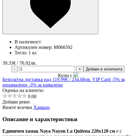
В наличност
Артикулен номер:
M066592
Тегло:
1 кг.
39.33
€ / 76.92лв.
-
+
Добави в количката
Купи с
Безплатна
доставка над 119.99€ / 234.68лв.
VIP Card
-5% за
ненамалени
-3% за намалени
Оценка на клиенти:
0.00
Добави ревю
Вижте всички
Хамаци
Описание и характеристики
Единичен хамак Naya Nayon La Quitena 220х120 см
е с