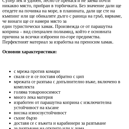
Супер
лек и удобен
,
лесно се пренася
и не заема почти
никакво място, прибран в торбичката. Без значение дали ще
отидете на
почивка на море, в планината
, дали ще сте на
къмпинг или ще обикаляте дълго с раница на гръб, вярваме,
че винаги ще се намери място за
един
туристически хамак.
Произвежда се от
парашутна
коприна – вид специален полиамид,
който е
основната
причина за всички изброени по-горе предимства.
Перфектният материал
за изработка на
преносим хамак
.
Основни характеристики:
с
мрежа
против комари
сваля се и се поставя обратно
с цип
мрежата се
разпъва с допълнително въже, включено в
комплекта
голяма товароносимост
много лека материя
изработен от парашутна коприна с изключителна
устойчивост на късане
висока
износоустойчивост
съхне бързо
доставя се с въжета и карабинери за разпъване
за разпъване на открито или у дома