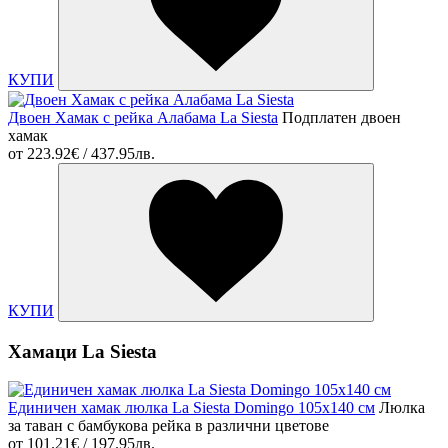
КУПИ
Двоен Хамак с рейка Алабама La Siesta
Подплатен двоен
хамак
от
223.92€ / 437.95лв.
КУПИ
Хамаци La Siesta
Единичен хамак люлка La Siesta Domingo 105x140 см
Люлка
за таван с бамбукова рейка в различни цветове
от
101.21€ / 197.95лв.