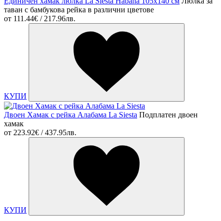
Единичен хамак люлка La Siesta Habana 105x140 см
Люлка за
таван с бамбукова рейка в различни цветове
от
111.44€ / 217.96лв.
КУПИ
Двоен Хамак с рейка Алабама La Siesta
Подплатен двоен
хамак
от
223.92€ / 437.95лв.
КУПИ