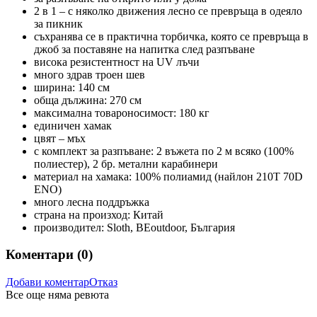
2 в 1
– с няколко движения лесно се превръща в
одеяло
за пикник
съхранява се в практична торбичка, която се превръща в
джоб за
поставяне на напитка след разпъване
висока резистентност на UV лъчи
много здрав
троен шев
ширина:
140 см
обща дължина:
270 см
максимална товароносимост:
180 кг
единичен
хамак
цвят –
мъх
с комплект за разпъване:
2 въжета по 2 м всяко (100%
полиестер), 2 бр. метални карабинери
материал на хамака:
100% полиамид (найлон 210T 70D
ENO)
много лесна поддръжка
страна на произход:
Китай
производител:
Sloth, BEoutdoor, България
Коментари (
0
)
Добави коментар
Отказ
Все още няма ревюта