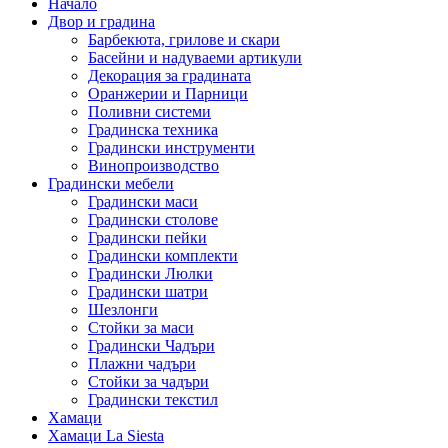
Начало
Двор и градина
Барбекюта, грилове и скари
Басейни и надуваеми артикули
Декорация за градината
Оранжерии и Парници
Поливни системи
Градинска техника
Градински инструменти
Винопроизводство
Градински мебели
Градински маси
Градински столове
Градински пейки
Градински комплекти
Градински Люлки
Градински шатри
Шезлонги
Стойки за маси
Градински Чадъри
Плажни чадъри
Стойки за чадъри
Градински текстил
Хамаци
Хамаци La Siesta