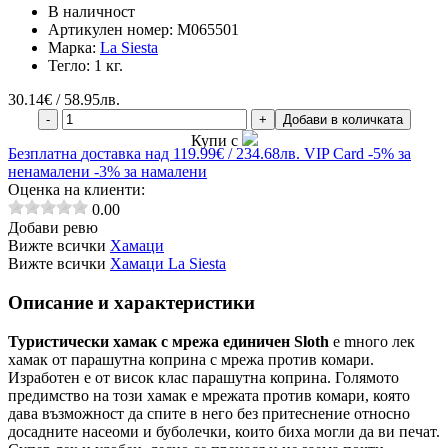
В наличност
Артикулен номер:
M065501
Марка:
La Siesta
Тегло:
1 кг.
30.14
€ / 58.95лв.
-
+
Добави в количката
Купи с
Безплатна
доставка над 119.99€ / 234.68лв.
VIP Card
-5% за
ненамалени
-3% за намалени
Оценка на клиенти:
0.00
Добави ревю
Вижте всички
Хамаци
Вижте всички
Хамаци La Siesta
Описание и характеристики
Туристически хамак с мрежа единичен Sloth
e
mного лек
хамак от парашутна коприна с мрежа против комари.
И
зработен е от
висок клас
парашутна коприна.
Голямото
предимство на този хамак е
мрежата против комари
, която
дава възможност да спите в него без притеснение относно
досадните насеоми и буболечки, които биха могли да ви печат.