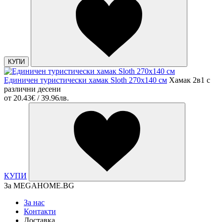
КУПИ
Единичен туристически хамак Sloth 270х140 см
Хамак 2в1 с
различни десени
от
20.43€ / 39.96лв.
КУПИ
За MEGAHOME.BG
За нас
Контакти
Доставка