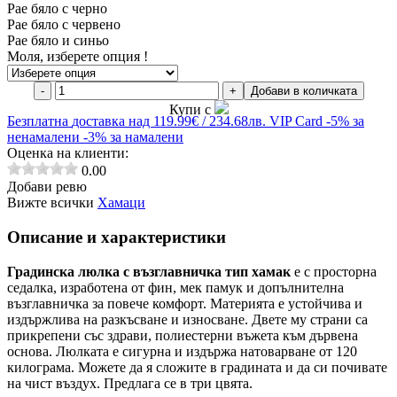
Рае бяло с черно
Рае бяло с червено
Рае бяло и синьо
Моля, изберете опция !
-
+
Добави в количката
Купи с
Безплатна
доставка над 119.99€ / 234.68лв.
VIP Card
-5% за
ненамалени
-3% за намалени
Оценка на клиенти:
0.00
Добави ревю
Вижте всички
Хамаци
Описание и характеристики
Градинска люлка с възглавничка тип хамак
е с просторна
седалка, изработена от фин, мек памук и допълнителна
възглавничка за повече комфорт. Материята е устойчива и
издържлива на разкъсване и износване. Двете му страни са
прикрепени със здрави, полиестерни въжета към дървена
основа. Люлката е сигурна и издържа натоварване от 120
килограма. Можете да я сложите в градината и да си почивате
на чист въздух. Предлага се в три цвята.