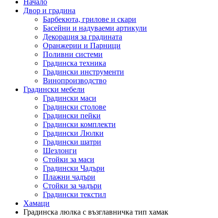
Начало
Двор и градина
Барбекюта, грилове и скари
Басейни и надуваеми артикули
Декорация за градината
Оранжерии и Парници
Поливни системи
Градинска техника
Градински инструменти
Винопроизводство
Градински мебели
Градински маси
Градински столове
Градински пейки
Градински комплекти
Градински Люлки
Градински шатри
Шезлонги
Стойки за маси
Градински Чадъри
Плажни чадъри
Стойки за чадъри
Градински текстил
Хамаци
Градинска люлка с възглавничка тип хамак