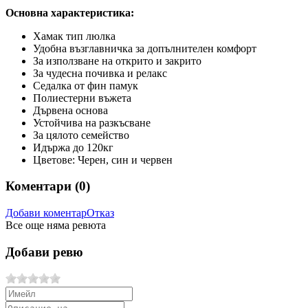
Основна характеристика:
Хамак тип люлка
Удобна възглавничка за допълнителен комфорт
За използване на открито и закрито
За чудесна почивка и релакс
Седалка от фин памук
Полиестерни въжета
Дървена основа
Устойчива на разкъсване
За цялото семейство
Идържа до 120кг
Цветове: Черен, син и червен
Коментари (
0
)
Добави коментар
Отказ
Все още няма ревюта
Добави ревю