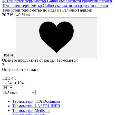
Течностен термометър Galino със златисти градусни плочки
Течностен термометър по идея на Галилео Галилей
20.71€ / 40.51лв.
КУПИ
Оценете продуктите от раздел Термометри
3
Оценка 3 от 98 гласа
1
2
3
4
5
1 - 24 от 104
Термометри TFA Dostmann
Термометри LASERLINER
Термометри Medisana