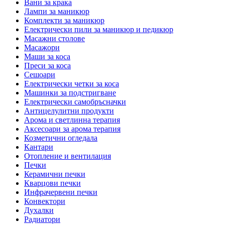
Вани за крака
Лампи за маникюр
Комплекти за маникюр
Електрически пили за маникюр и педикюр
Масажни столове
Масажори
Маши за коса
Преси за коса
Сешоари
Електрически четки за коса
Машинки за подстригване
Електрически самобръсначки
Антицелулитни продукти
Арома и светлинна терапия
Аксесоари за арома терапия
Козметични огледала
Кантари
Отопление и вентилация
Печки
Керамични печки
Кварцови печки
Инфрачервени печки
Конвектори
Духалки
Радиатори