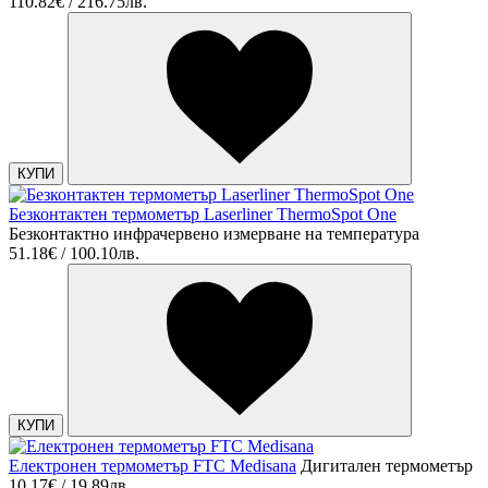
110.82€ / 216.75лв.
КУПИ
Безконтактен термометър Laserliner ThermoSpot One
Безконтактно инфрачервено измерване на температура
51.18€ / 100.10лв.
КУПИ
Електронен термометър FTC Medisana
Дигитален термометър
10.17€ / 19.89лв.