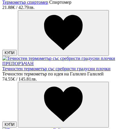
Термометър спиртомер
Спиртомер
21.88€ / 42.79лв.
КУПИ
ПРЕПОРЪЧАН
Течностен термометър със сребристи градусни плочки
Течностен термометър по идея на Галилео Галилей
74.55€ / 145.81лв.
КУПИ