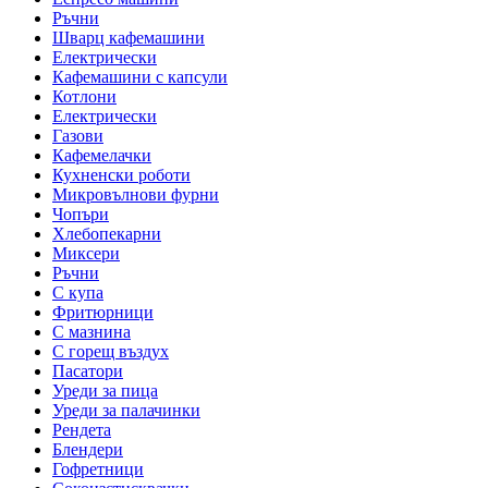
Ръчни
Шварц кафемашини
Електрически
Кафемашини с капсули
Котлони
Електрически
Газови
Кафемелачки
Кухненски роботи
Микровълнови фурни
Чопъри
Хлебопекарни
Миксери
Ръчни
С купа
Фритюрници
С мазнина
С горещ въздух
Пасатори
Уреди за пица
Уреди за палачинки
Рендета
Блендери
Гофретници