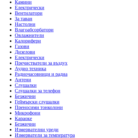
Камини
Електрически
Вентилатори
За таван
Настолни
Влагоабсорбатори
Овлажнители
Калорифери
Газови
Дизелови
Електрически
Пречистватели за въздух
Аудио техника
Радиочасовници и радиа
Антени
Слушалки
Слушалки за телефон
Безжични
Геймърски слушалки
Преносими тонколони
Микрофони
Караоке
Безжични
Измервателни уреди
Измерватели за температура