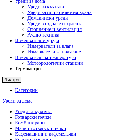
Уреди за дома
Уреди за кухнята
Уреди за приготвяне на храна
Домакински уреди
Уреди за здраве и красота
Отопление и вентилация
Аудио техника
Измервателни уреди
Измерватели за влага
Измерватели за налягане
Измерватели за температура
Метеорологични станции
Термометри
Филтри
Категории
Уреди за дома
Уреди за кухнята
Готварски печки
Комбинирани
Малки готварски печки
Кафемашини и кафемелачки
Еспресо машини