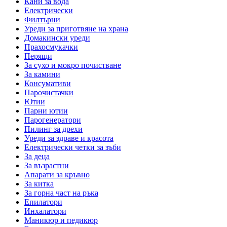
Кани за вода
Електрически
Филтърни
Уреди за приготвяне на храна
Домакински уреди
Прахосмукачки
Перящи
За сухо и мокро почистване
За камини
Консумативи
Парочистачки
Ютии
Парни ютии
Парогенератори
Пилинг за дрехи
Уреди за здраве и красота
Електрически четки за зъби
За деца
За възрастни
Апарати за кръвно
За китка
За горна част на ръка
Епилатори
Инхалатори
Маникюр и педикюр