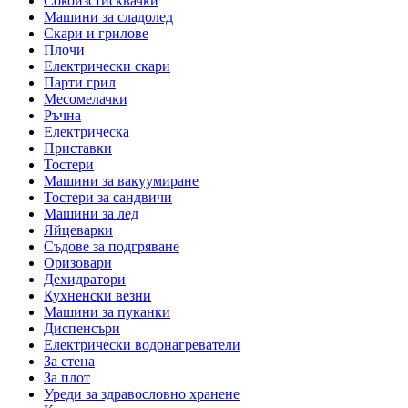
Сокоизстисквачки
Машини за сладолед
Скари и грилове
Плочи
Електрически скари
Парти грил
Месомелачки
Ръчна
Електрическа
Приставки
Тостери
Машини за вакуумиране
Тостери за сандвичи
Машини за лед
Яйцеварки
Съдове за подгряване
Оризовари
Дехидратори
Кухненски везни
Машини за пуканки
Диспенсъри
Електрически водонагреватели
За стена
За плот
Уреди за здравословно хранене