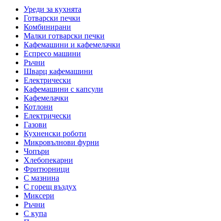
Уреди за кухнята
Готварски печки
Комбинирани
Малки готварски печки
Кафемашини и кафемелачки
Еспресо машини
Ръчни
Шварц кафемашини
Електрически
Кафемашини с капсули
Кафемелачки
Котлони
Електрически
Газови
Кухненски роботи
Микровълнови фурни
Чопъри
Хлебопекарни
Фритюрници
С мазнина
С горещ въздух
Миксери
Ръчни
С купа