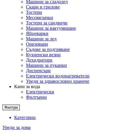
Машини за сладолед
Скари и грилове
Тостери
Месомелачки
Тостери за сандвичи
Машини за вакуумиране
Яйцеварки
Машини за лед
Оризовари
Съдове за подгряване
Кухненски везни
Дехидратори
Машини за пуканки
Диспенсъри
Електрически водонагреватели
Уреди за здравословно хранене
Кани за вода
Електрически
Филтърни
Филтри
Категории
Уреди за дома