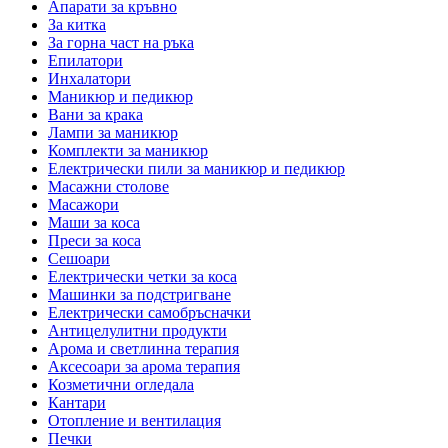
Апарати за кръвно
За китка
За горна част на ръка
Епилатори
Инхалатори
Маникюр и педикюр
Вани за крака
Лампи за маникюр
Комплекти за маникюр
Електрически пили за маникюр и педикюр
Масажни столове
Масажори
Маши за коса
Преси за коса
Сешоари
Електрически четки за коса
Машинки за подстригване
Електрически самобръсначки
Антицелулитни продукти
Арома и светлинна терапия
Аксесоари за арома терапия
Козметични огледала
Кантари
Отопление и вентилация
Печки