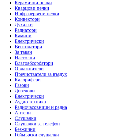
Керамични печки
Кварцови печки
Инфрачервени печки
Конвектори
Духалки
Радиатори
Камини
Електрически
Вентилатори
За таван
Настолни
Влагоабсорбатори
Овлажнители
Пречистватели за въздух
Калорифери
Газови
Дизелови
Електрически
Аудио техника
Радиочасовници и радиа
Антени
Слушалки
Слушалки за телефон
Безжични
Геймърски слушалки