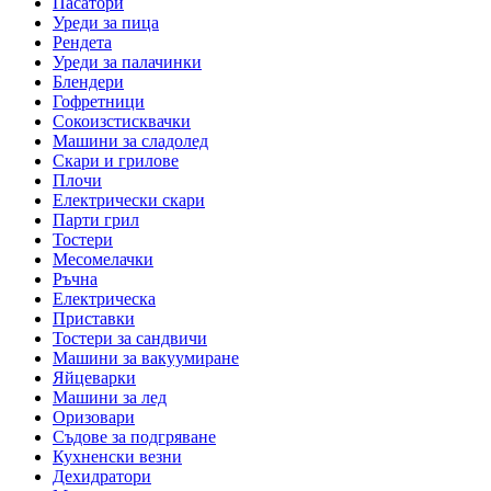
Пасатори
Уреди за пица
Рендета
Уреди за палачинки
Блендери
Гофретници
Сокоизстисквачки
Машини за сладолед
Скари и грилове
Плочи
Електрически скари
Парти грил
Тостери
Месомелачки
Ръчна
Електрическа
Приставки
Тостери за сандвичи
Машини за вакуумиране
Яйцеварки
Машини за лед
Оризовари
Съдове за подгряване
Кухненски везни
Дехидратори