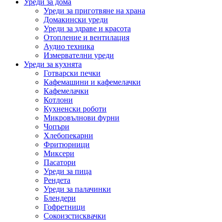
Уреди за дома
Уреди за приготвяне на храна
Домакински уреди
Уреди за здраве и красота
Отопление и вентилация
Аудио техника
Измервателни уреди
Уреди за кухнята
Готварски печки
Кафемашини и кафемелачки
Кафемелачки
Котлони
Кухненски роботи
Микровълнови фурни
Чопъри
Хлебопекарни
Фритюрници
Миксери
Пасатори
Уреди за пица
Рендета
Уреди за палачинки
Блендери
Гофретници
Сокоизстисквачки