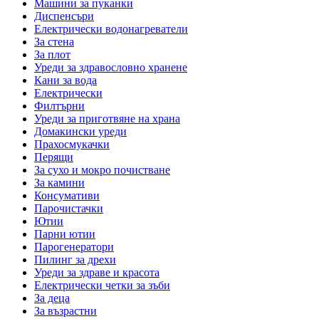
Машини за пуканки
Диспенсъри
Електрически водонагреватели
За стена
За плот
Уреди за здравословно хранене
Кани за вода
Електрически
Филтърни
Уреди за приготвяне на храна
Домакински уреди
Прахосмукачки
Перящи
За сухо и мокро почистване
За камини
Консумативи
Парочистачки
Ютии
Парни ютии
Парогенератори
Пилинг за дрехи
Уреди за здраве и красота
Електрически четки за зъби
За деца
За възрастни