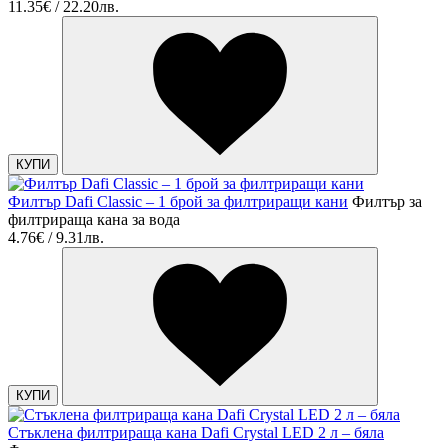
11.35€ / 22.20лв.
КУПИ
Филтър Dafi Classic – 1 брой за филтриращи кани
Филтър за
филтрираща кана за вода
4.76€ / 9.31лв.
КУПИ
Стъклена филтрираща кана Dafi Crystal LED 2 л – бяла