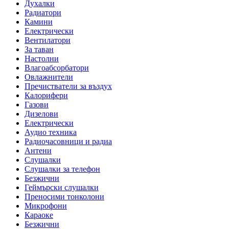
Духалки
Радиатори
Камини
Електрически
Вентилатори
За таван
Настолни
Влагоабсорбатори
Овлажнители
Пречистватели за въздух
Калорифери
Газови
Дизелови
Електрически
Аудио техника
Радиочасовници и радиа
Антени
Слушалки
Слушалки за телефон
Безжични
Геймърски слушалки
Преносими тонколони
Микрофони
Караоке
Безжични