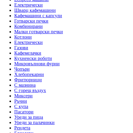
Електрически
Шварц кафемашини
Кафемашини с капсули
Готварски печки
Комбинирани
Малки готварски печки
Котлони
Електрически
Газови
Кафемелачки
Кухненски роботи
Микровълнови фурни
Чопъри
Хлебопекарни
Фритюрници
С мазнина
С горещ въздух
Миксери
Ръчни
С купа
Пасатори
Уреди за пица
Уреди за палачинки
Рендета