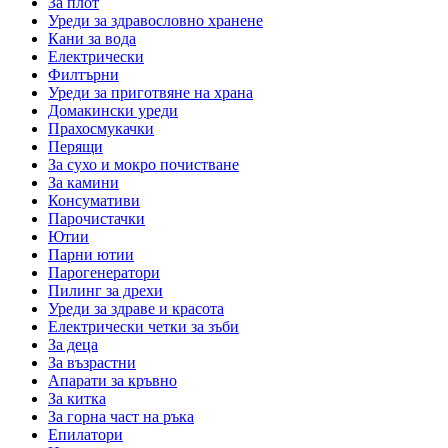
За плот
Уреди за здравословно хранене
Кани за вода
Електрически
Филтърни
Уреди за приготвяне на храна
Домакински уреди
Прахосмукачки
Перящи
За сухо и мокро почистване
За камини
Консумативи
Парочистачки
Ютии
Парни ютии
Парогенератори
Пилинг за дрехи
Уреди за здраве и красота
Електрически четки за зъби
За деца
За възрастни
Апарати за кръвно
За китка
За горна част на ръка
Епилатори