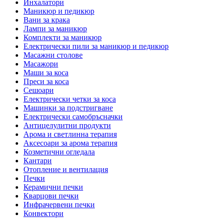
Инхалатори
Маникюр и педикюр
Вани за крака
Лампи за маникюр
Комплекти за маникюр
Електрически пили за маникюр и педикюр
Масажни столове
Масажори
Маши за коса
Преси за коса
Сешоари
Електрически четки за коса
Машинки за подстригване
Електрически самобръсначки
Антицелулитни продукти
Арома и светлинна терапия
Аксесоари за арома терапия
Козметични огледала
Кантари
Отопление и вентилация
Печки
Керамични печки
Кварцови печки
Инфрачервени печки
Конвектори