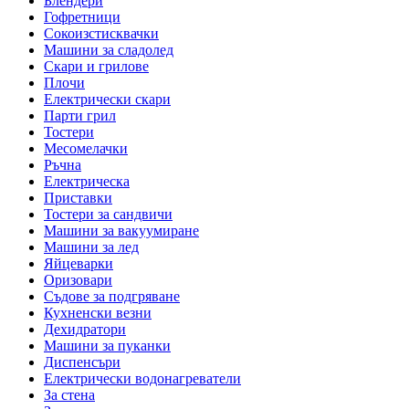
Блендери
Гофретници
Сокоизстисквачки
Машини за сладолед
Скари и грилове
Плочи
Електрически скари
Парти грил
Тостери
Месомелачки
Ръчна
Електрическа
Приставки
Тостери за сандвичи
Машини за вакуумиране
Машини за лед
Яйцеварки
Оризовари
Съдове за подгряване
Кухненски везни
Дехидратори
Машини за пуканки
Диспенсъри
Електрически водонагреватели
За стена