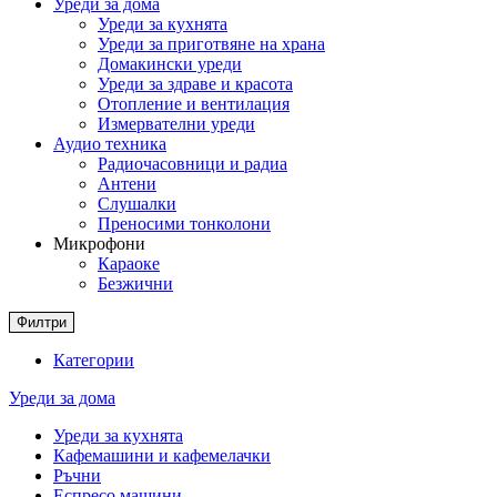
Уреди за дома
Уреди за кухнята
Уреди за приготвяне на храна
Домакински уреди
Уреди за здраве и красота
Отопление и вентилация
Измервателни уреди
Аудио техника
Радиочасовници и радиа
Антени
Слушалки
Преносими тонколони
Микрофони
Караоке
Безжични
Филтри
Категории
Уреди за дома
Уреди за кухнята
Кафемашини и кафемелачки
Ръчни
Еспресо машини