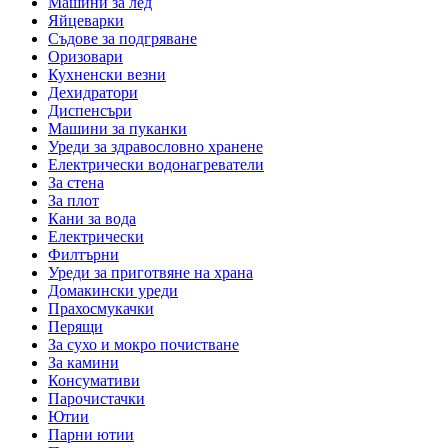
Машини за лед
Яйцеварки
Съдове за подгряване
Оризовари
Кухненски везни
Дехидратори
Диспенсъри
Машини за пуканки
Уреди за здравословно хранене
Електрически водонагреватели
За стена
За плот
Кани за вода
Електрически
Филтърни
Уреди за приготвяне на храна
Домакински уреди
Прахосмукачки
Перящи
За сухо и мокро почистване
За камини
Консумативи
Парочистачки
Ютии
Парни ютии