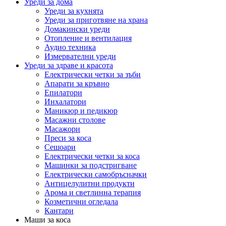
Уреди за дома
Уреди за кухнята
Уреди за приготвяне на храна
Домакински уреди
Отопление и вентилация
Аудио техника
Измервателни уреди
Уреди за здраве и красота
Електрически четки за зъби
Апарати за кръвно
Епилатори
Инхалатори
Маникюр и педикюр
Масажни столове
Масажори
Преси за коса
Сешоари
Електрически четки за коса
Машинки за подстригване
Електрически самобръсначки
Антицелулитни продукти
Арома и светлинна терапия
Козметични огледала
Кантари
Маши за коса