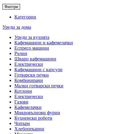
Филтри
Категории
Уреди за дома
Уреди за кухнята
Кафемашини и кафемелачки
Еспресо машини
Ръчни
Шварц кафемашини
Електрически
Кафемашини с капсули
Готварски печки
Комбинирани
Малки готварски печки
Котлони
Електрически
Газови
Кафемелачки
Микровълнови фурни
Кухненски роботи
Чопъри
Хлебопекарни