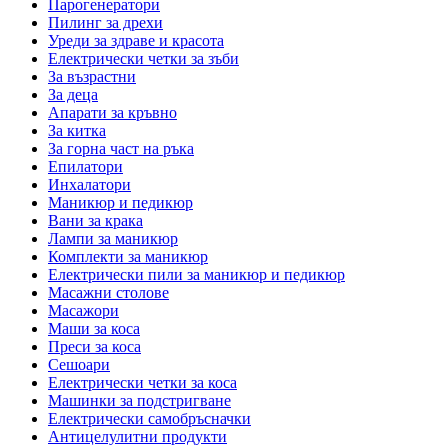
Парогенератори
Пилинг за дрехи
Уреди за здраве и красота
Електрически четки за зъби
За възрастни
За деца
Апарати за кръвно
За китка
За горна част на ръка
Епилатори
Инхалатори
Маникюр и педикюр
Вани за крака
Лампи за маникюр
Комплекти за маникюр
Електрически пили за маникюр и педикюр
Масажни столове
Масажори
Маши за коса
Преси за коса
Сешоари
Електрически четки за коса
Машинки за подстригване
Електрически самобръсначки
Антицелулитни продукти