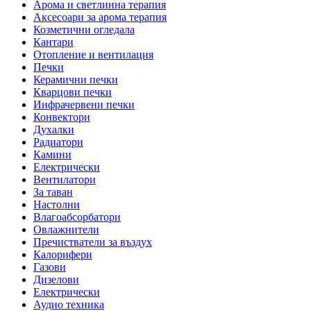
Арома и светлинна терапия
Аксесоари за арома терапия
Козметични огледала
Кантари
Отопление и вентилация
Печки
Керамични печки
Кварцови печки
Инфрачервени печки
Конвектори
Духалки
Радиатори
Камини
Електрически
Вентилатори
За таван
Настолни
Влагоабсорбатори
Овлажнители
Пречистватели за въздух
Калорифери
Газови
Дизелови
Електрически
Аудио техника