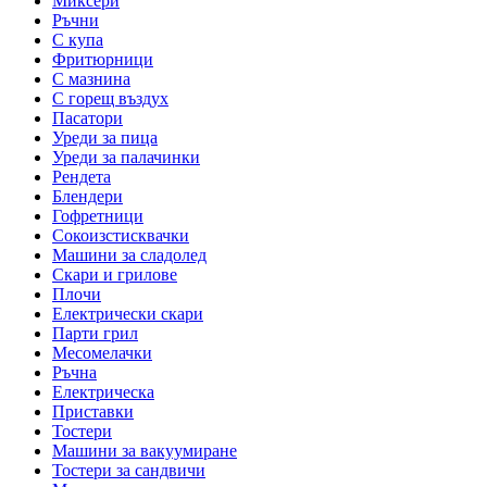
Миксери
Ръчни
С купа
Фритюрници
С мазнина
С горещ въздух
Пасатори
Уреди за пица
Уреди за палачинки
Рендета
Блендери
Гофретници
Сокоизстисквачки
Машини за сладолед
Скари и грилове
Плочи
Електрически скари
Парти грил
Месомелачки
Ръчна
Електрическа
Приставки
Тостери
Машини за вакуумиране
Тостери за сандвичи