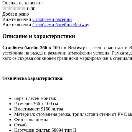
Оценка на клиенти:
0.00
Добави ревю
Вижте всички
Сглобяеми басейни
Вижте всички
Сглобяеми басейни Bestway
Описание и характеристики
Сглобяем басейн 366 х 100 см Bestway
е лесен за монтаж и 
устойчива на ръжда и различни атмосферни условия.
Рамката д
като се свързва обикновен градински маркировъчен в специал
Техническа характеристика:
Бърз и лесен монтаж
Размери: 366 x 100 см
Вместимост: 9150 литра
Материал: стоманена рамка, трипластови стени от PVC м
Филтърна помпа
Стълба
Картушен филтър 58094 тип II