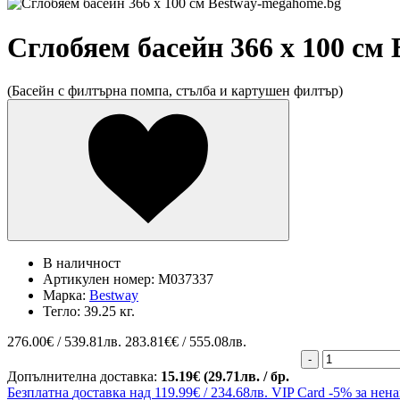
Сглобяем басейн 366 х 100 см 
(Басейн с филтърна помпа, стълба и картушен филтър)
В наличност
Артикулен номер:
M037337
Марка:
Bestway
Тегло:
39.25 кг.
276.00
€ / 539.81лв.
283.81€€ / 555.08лв.
-
Допълнителна доставка:
15.19€ (29.71лв. / бр.
Безплатна
доставка над 119.99€ / 234.68лв.
VIP Card
-5% за нен