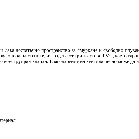
Ви дава достатъчно пространство за гмуркане и свободно плув
ава опора на стените, изградена от трипластово PVC, което гар
но конструиран клапан.
Благодарение на вентила лесно може да и
атериал