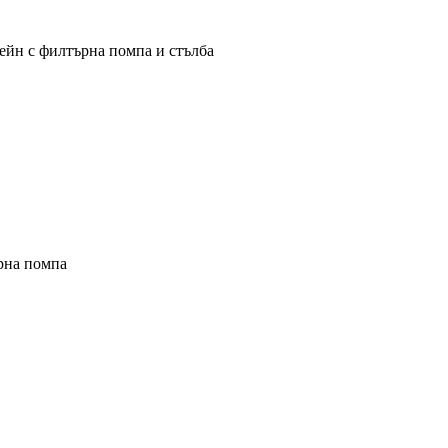
ейн с филтърна помпа и стълба
рна помпа