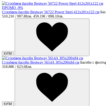
ПРОМО -9%
Сглобяем басейн Bestway 56722 Power Steel 412x201x122 см
Бас
510.21€ / 997.88лв.
459.19€ / 898.10лв.
КУПИ
Сглобяем басейн Bestway 5614A 305x200x84 см
Басейн с филтъ
318.88€ / 623.68лв.
КУПИ