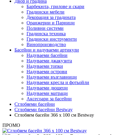
Двор и градина
Барбекюта, грилове и скари
Градински мебели
Декорация за градината
Оранжерии и Парници
Поливни системи
Градинска техника
Градински инструменти
Винопроизводство
Басейни и надуваеми артикули
Надуваеми басейни
Надуваеми джакузита
Надуваеми топки
Надуваеми острови
Надуваеми възглавници
Надуваеми кресла и фотьойли
Надуваеми дюшеци
Надуваеми матраци
Аксесоари за басейни
Сглобяеми басейни
Сглобяеми басейни Bestway
Сглобяем басейн 366 х 100 см Bestway
ПРОМО