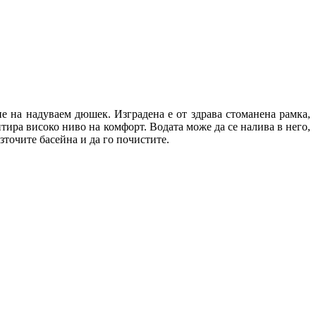
ане на надуваем дюшек.
Изградена е от здрава стоманена рамка,
антира високо ниво на комфорт.
Водата може да се налива в него,
зточите басейна и да го почистите.