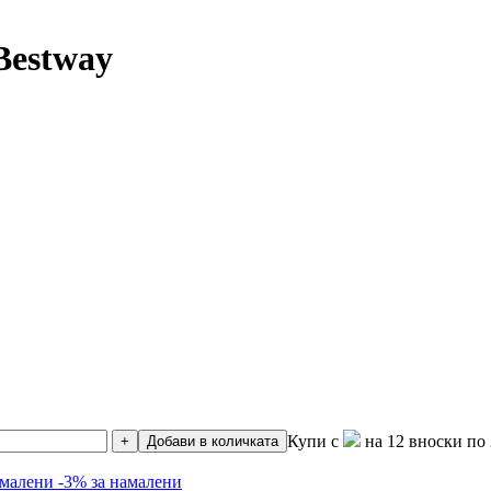
Bestway
Купи с
на 12 вноски по 
+
Добави в количката
амалени
-3% за намалени