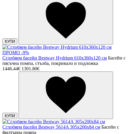
КУПИ
ПРОМО -9%
Сглобяем басейн Bestway Hydrium 610x360x120 см
Басейн с
пясъчна помпа, стълба, покривало и подложка
1446.44€
1301.80€
КУПИ
Сглобяем басейн Bestway 5614A 305x200x84 см
Басейн с
филтърна помпа