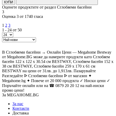
КУПИ
Оценете продуктите от раздел Сглобяеми басейни
3
Оценка 3 от 1740 гласа
1
2
3
1 - 24 от 50
В Сглобяеми басейни → Онлайн Цени — Megahome Bestway
от Megahome.BG може да намерите продукти като Сглобяем
басейн 122 х 122 х 30.54 см BESTWAY, Сглобяем басейн 152 х
38 см BESTWAY, Сглобяем басейн 259 х 170 х 61 см
BESTWAY на цени от 31лв. до 1,913лв. Пазарувайте
Разгледайте ᐉ Сглобяеми басейни ᐉ от магазин ✦
Megahome.bg ✦ Повече от 20 000 продукта ✓ Ниски цени ✓
Поръчайте онлайн или на ☎ 0879 20 20 12 на най-ниски
промо цени!
За MEGAHOME.BG
За нас
Контакти
Доставка