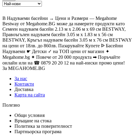
В Надуваеми басейни → Цени и Размери — Megahome
Bestway от Megahome.BG може да намерите продукти като
Семеен надуваем басейн 2.13 м x 2.06 м x 69 см BESTWAY,
Правоъгълен надуваем басейн 3.05 м x 1.83 м x 56 см
BESTWAY, Кръгъл надуваем басейн 3.05 м x 76 см BESTWAY
на цени от 18лв. до 860лв. Пазарувайте Купете ᐉ Басейни
Надуваеми ☛ Детски ✓ на ТОП цени от магазин ✦
Megahome.bg ✦ Повече от 20 000 продукта ➡ Поръчайте
онлайн или на ☎ 0879 20 20 12 на най-ниски промо цени!
За MEGAHOME.BG
За нас
Контакти
Доставка
Карта на сайта
Полезно
Общи условия
Връщане на стока
Политика за поверителност
Партньорска програма