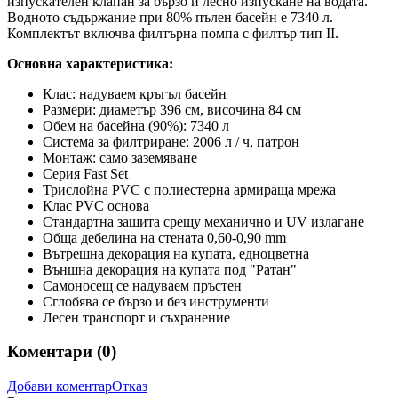
изпускателен клапан за бързо и лесно изпускане на водата.
Водното съдържание при 80% пълен басейн е 7340 л.
Комплектът включва филтърна помпа с филтър тип II.
Основна характеристика:
Клас: надуваем кръгъл басейн
Размери: диаметър 396 см, височина 84 см
Обем на басейна (90%): 7340 л
Система за филтриране: 2006 л / ч, патрон
Монтаж: само заземяване
Серия Fast Set
Трислойна PVC с полиестерна армираща мрежа
Клас PVC основа
Стандартна защита срещу механично и UV излагане
Обща дебелина на стената 0,60-0,90 mm
Вътрешна декорация на купата, едноцветна
Външна декорация на купата под "Ратан"
Самоносещ се надуваем пръстен
Сглобява се бързо и без инструменти
Лесен транспорт и съхранение
Коментари (
0
)
Добави коментар
Отказ