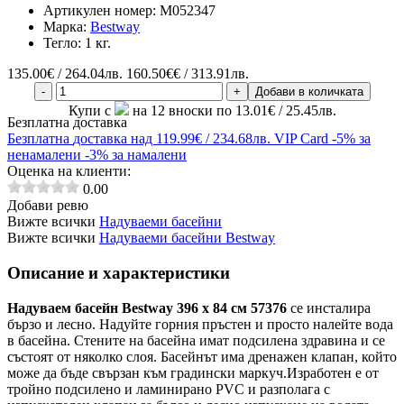
Артикулен номер:
M052347
Марка:
Bestway
Тегло:
1 кг.
135.00
€ / 264.04лв.
160.50€€ / 313.91лв.
-
+
Добави в количката
Купи с
на 12 вноски по 13.01€ / 25.45лв.
Безплатна доставка
Безплатна
доставка над 119.99€ / 234.68лв.
VIP Card
-5% за
ненамалени
-3% за намалени
Оценка на клиенти:
0.00
Добави ревю
Вижте всички
Надуваеми басейни
Вижте всички
Надуваеми басейни Bestway
Описание и характеристики
Надуваем басейн Bestway 396 x 84 см 57376
се инсталира
бързо и лесно.
Надуйте горния пръстен и просто налейте вода
в басейна.
Стените на басейна имат подсилена здравина и се
състоят от няколко слоя.
Басейнът има дренажен клапан, който
може да бъде свързан към градински маркуч.
Изработен е от
тройно подсилено и ламинирано PVC и разполага с