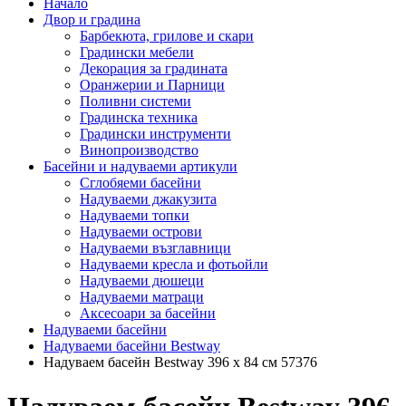
Начало
Двор и градина
Барбекюта, грилове и скари
Градински мебели
Декорация за градината
Оранжерии и Парници
Поливни системи
Градинска техника
Градински инструменти
Винопроизводство
Басейни и надуваеми артикули
Сглобяеми басейни
Надуваеми джакузита
Надуваеми топки
Надуваеми острови
Надуваеми възглавници
Надуваеми кресла и фотьойли
Надуваеми дюшеци
Надуваеми матраци
Аксесоари за басейни
Надуваеми басейни
Надуваеми басейни Bestway
Надуваем басейн Bestway 396 x 84 см 57376