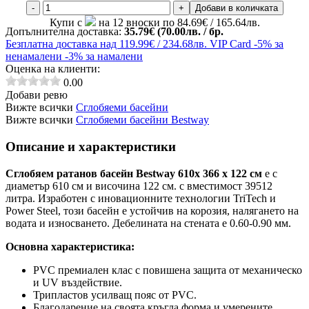
-
+
Добави в количката
Купи с
на 12 вноски по 84.69€ / 165.64лв.
Допълнителна доставка:
35.79€ (70.00лв. / бр.
Безплатна
доставка над 119.99€ / 234.68лв.
VIP Card
-5% за
ненамалени
-3% за намалени
Оценка на клиенти:
0.00
Добави ревю
Вижте всички
Сглобяеми басейни
Вижте всички
Сглобяеми басейни Bestway
Описание и характеристики
Сглобяем ратанов басейн Bestway 610x 366 х 122 см
e с
диаметър 610 см и височина 122 см. с вместимост 39512
литра. Изработен с иновационните технологии TriTech и
Power Steel, този басейн е устойчив на корозия, налягането на
водата и износването. Дебелината на стената е 0.60-0.90 мм.
Основна характеристика:
PVC премиален клас с повишена защита от механическо
и UV въздействие.
Трипластов усилващ пояс от PVC.
Благодарение на своята кръгла форма и умерените