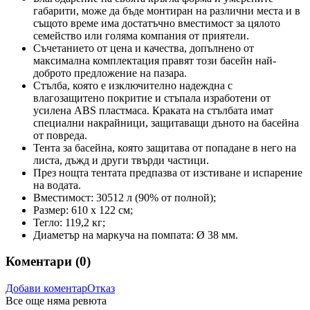
габарити, може да бъде монтиран на различни места и в
същото време има достатъчно вместимост за цялото
семейство или голяма компания от приятели.
Съчетанието от цена и качества, допълнено от
максимална комплектация правят този басейн най-
доброто предложение на пазара.
Стълба, която е изключително надеждна с
влагозащитено покритие и стъпала изработени от
усилена ABS пластмаса. Краката на стълбата имат
специални накрайници, защитаващи дъното на басейна
от повреда.
Тента за басейна, която защитава от попадане в него на
листа, дъжд и други твърди частици.
През нощта тентата предпазва от изстиване и испарение
на водата.
Вместимост: 30512 л (90% от полной);
Размер: 610 x 122 см;
Тегло: 119,2 кг;
Диаметър на маркуча на помпата: Ø 38 мм.
Коментари (
0
)
Добави коментар
Отказ
Все още няма ревюта