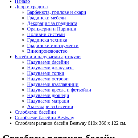
Начало
Двор и градина
Барбекюта, грилове и скари
Градински мебели
Декорация за градината
Оранжерии и Парници
Поливни системи
Градинска техника
Градински инструменти
Винопроизводство
Басейни и надуваеми артикули
Надуваеми басейни
Надуваеми джакузита
Надуваеми топки
Надуваеми острови
Надуваеми възглавници
Надуваеми кресла и фотьойли
Надуваеми дюшеци
Надуваеми матраци
Аксесоари за басейни
Сглобяеми басейни
Сглобяеми басейни Bestway
Сглобяем ратанов басейн Bestway 610x 366 х 122 см.