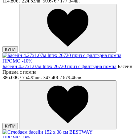
114.80€ / 224.53лв.
90.67€ / 177.34лв.
КУПИ
ПРОМО -10%
Басейн 4.27х1.07м Intex 26720 приз с филтърна помпа
Басейн
Призма с помпа
386.00€ / 754.95лв.
347.40€ / 679.46лв.
КУПИ
ПРОМО -9%