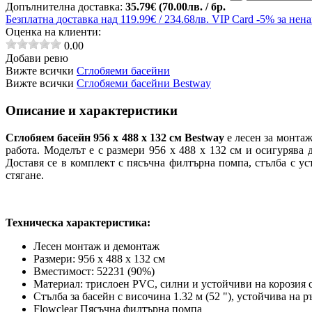
Допълнителна доставка:
35.79€ (70.00лв. / бр.
Безплатна
доставка над 119.99€ / 234.68лв.
VIP Card
-5% за нен
Оценка на клиенти:
0.00
Добави ревю
Вижте всички
Сглобяеми басейни
Вижте всички
Сглобяеми басейни Bestway
Описание и характеристики
Сглобяем басейн 956 x 488 x 132 см Bestway
е лесен за монтаж
работа. Моделът е с размери 956 x 488 x 132 см и осигурява
Доставя се в комплект с пясъчна филтърна помпа, стълба с у
стягане.
Техническа характеристика:
Лесен монтаж и демонтаж
Размери: 956 x 488 x 132 см
Вместимост: 52231 (90%)
Материал: трислоен PVC, силни и устойчиви на корозия
Стълба за басейн с височина 1.32 м (52 "), устойчива на
Flowclear Пясъчна филтърна помпа