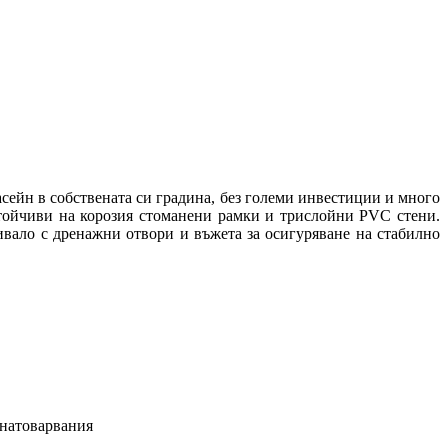
асейн в собствената си градина, без големи инвестиции и много
устойчиви на корозия стоманени рамки и трислойни PVC стени.
ивало с дренажни отвори и въжета за осигуряване на стабилно
 натоварвания