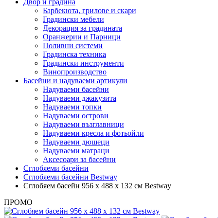
Двор и градина
Барбекюта, грилове и скари
Градински мебели
Декорация за градината
Оранжерии и Парници
Поливни системи
Градинска техника
Градински инструменти
Винопроизводство
Басейни и надуваеми артикули
Надуваеми басейни
Надуваеми джакузита
Надуваеми топки
Надуваеми острови
Надуваеми възглавници
Надуваеми кресла и фотьойли
Надуваеми дюшеци
Надуваеми матраци
Аксесоари за басейни
Сглобяеми басейни
Сглобяеми басейни Bestway
Сглобяем басейн 956 x 488 x 132 см Bestway
ПРОМО