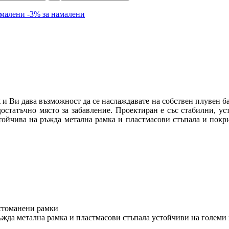
амалени
-3% за намалени
 и Ви дава възможност да се наслаждавате на собствен плувен б
 достатъчно място за забавление. Проектиран е със стабилни, 
стойчива на ръжда метална рамка и пластмасови стъпала и покр
 стоманени рамки
 ръжда метална рамка и пластмасови стъпала устойчиви на големи