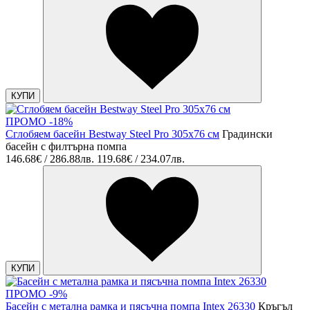
КУПИ
ПРОМО -18%
Сглобяем басейн Bestway Steel Pro 305x76 см
Градински
басейн с филтърна помпа
146.68€ / 286.88лв.
119.68€ / 234.07лв.
КУПИ
ПРОМО -9%
Басейн с метална рамка и пясъчна помпа Intex 26330
Кръгъл