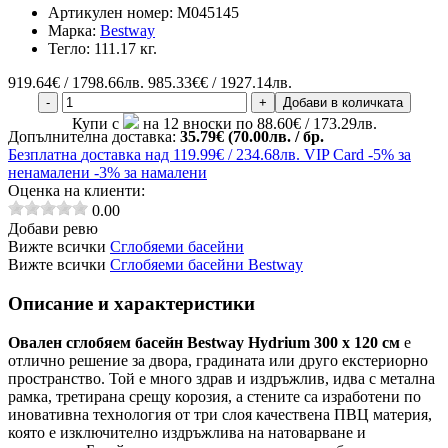
Артикулен номер:
M045145
Марка:
Bestway
Тегло:
111.17 кг.
919.64
€ / 1798.66лв.
985.33€€ / 1927.14лв.
-
+
Добави в количката
Купи с
на 12 вноски по 88.60€ / 173.29лв.
Допълнителна доставка:
35.79€ (70.00лв. / бр.
Безплатна
доставка над 119.99€ / 234.68лв.
VIP Card
-5% за
ненамалени
-3% за намалени
Оценка на клиенти:
0.00
Добави ревю
Вижте всички
Сглобяеми басейни
Вижте всички
Сглобяеми басейни Bestway
Описание и характеристики
Овален сглобяем басейн Bestway Hydrium 300 x 120 см
е
отлично решение за двора, градината или друго екстериорно
пространство. Той е много здрав и издръжлив, идва с метална
рамка, третирана срещу корозия, а стените са изработени по
иновативна технология от три слоя качествена ПВЦ материя,
която е изключително издръжлива на натоварване и