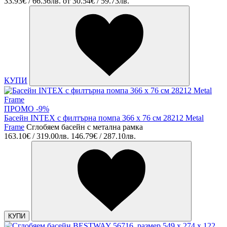
33.93€ / 66.36лв.
от
30.54€ / 59.73лв.
КУПИ
ПРОМО -9%
Басейн INTEX с филтърна помпа 366 х 76 см 28212 Metal
Frame
Сглобяем басейн с метална рамка
163.10€ / 319.00лв.
146.79€ / 287.10лв.
КУПИ