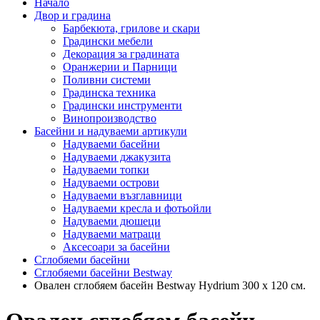
Начало
Двор и градина
Барбекюта, грилове и скари
Градински мебели
Декорация за градината
Оранжерии и Парници
Поливни системи
Градинска техника
Градински инструменти
Винопроизводство
Басейни и надуваеми артикули
Надуваеми басейни
Надуваеми джакузита
Надуваеми топки
Надуваеми острови
Надуваеми възглавници
Надуваеми кресла и фотьойли
Надуваеми дюшеци
Надуваеми матраци
Аксесоари за басейни
Сглобяеми басейни
Сглобяеми басейни Bestway
Овален сглобяем басейн Bestway Hydrium 300 x 120 см.