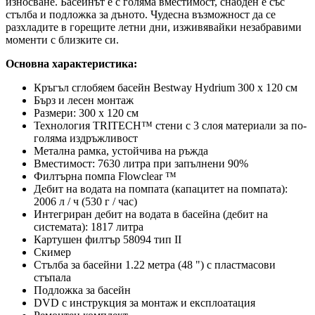
износване.
Басейнът
е с голяма вместимост, снабден е със
стълба и подложка за дъното. Чудесна възможност да се
разхладите в горещите летни дни, изживявайки незабравими
моменти с близките си.
Основна характеристика:
Кръгъл сглобяем басейн Bestway Hydrium 300 х 120 см
Бърз и лесен монтаж
Размери: 300 х 120 см
Технология TRITECH™ стени с 3 слоя материали за по-
голяма издръжливост
Метална рамка, устойчива на ръжда
Вместимост: 7630 литра при запълнени 90%
Филтърна помпа Flowclear ™
Дебит на водата на помпата (капацитет на помпата):
2006 л / ч (530 г / час)
Интегриран дебит на водата в басейна (дебит на
системата): 1817 литра
Картушен филтър 58094 тип II
Скимер
Стълба за басейни 1.22 метра (48 ") с пластмасови
стъпала
Подложка за басейн
DVD с инструкция за монтаж и експлоатация