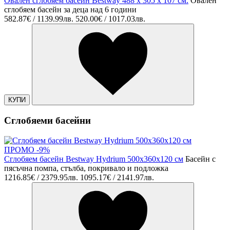
Овален сглобяем басейн Bestway 488 x 305 x 107 см.
Овален
сглобяем басейн за деца над 6 години
582.87€ / 1139.99лв.
520.00€ / 1017.03лв.
КУПИ
Сглобяеми басейни
ПРОМО -9%
Сглобяем басейн Bestway Hydrium 500x360x120 см
Басейн с
пясъчна помпа, стълба, покривало и подложка
1216.85€ / 2379.95лв.
1095.17€ / 2141.97лв.