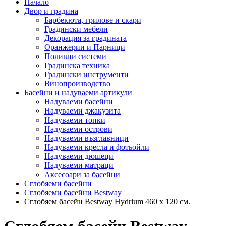
Начало
Двор и градина
Барбекюта, грилове и скари
Градински мебели
Декорация за градината
Оранжерии и Парници
Поливни системи
Градинска техника
Градински инструменти
Винопроизводство
Басейни и надуваеми артикули
Надуваеми басейни
Надуваеми джакузита
Надуваеми топки
Надуваеми острови
Надуваеми възглавници
Надуваеми кресла и фотьойли
Надуваеми дюшеци
Надуваеми матраци
Аксесоари за басейни
Сглобяеми басейни
Сглобяеми басейни Bestway
Сглобяем басейн Bestway Hydrium 460 х 120 см.