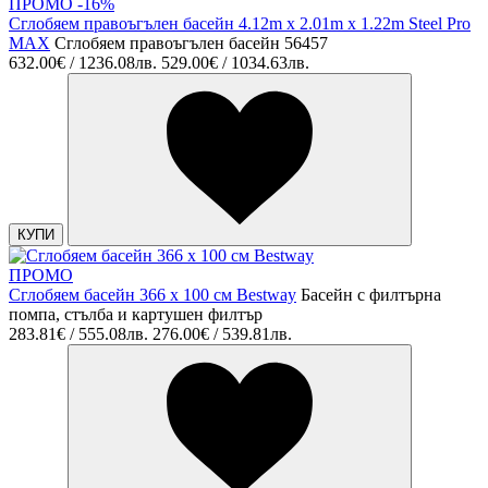
ПРОМО -16%
Сглобяем правоъгълен басейн 4.12m x 2.01m x 1.22m Steel Pro
MAX
Сглобяем правоъгълен басейн 56457
632.00€ / 1236.08лв.
529.00€ / 1034.63лв.
КУПИ
ПРОМО
Сглобяем басейн 366 х 100 см Bestway
Басейн с филтърна
помпа, стълба и картушен филтър
283.81€ / 555.08лв.
276.00€ / 539.81лв.