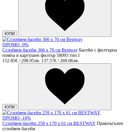
КУПИ
ПРОМО -9%
Сглобяем басейн 366 х 76 см Bestway
Басейн с филтърна
помпа и картушен филтър 58093 тип I
152.85€ / 298.95лв.
137.57€ / 269.06лв.
КУПИ
ПРОМО -10%
Сглобяем басейн 259 х 170 х 61 см BESTWAY
Правоъгълен
сглобяем басейн