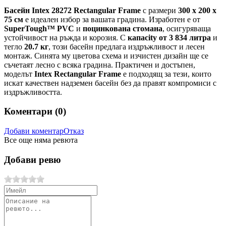
Басейн Intex 28272 Rectangular Frame
с размери
300 х 200 х
75 см
е идеален избор за вашата градина. Изработен е от
SuperTough™ PVC
и
поцинкована стомана
, осигуряваща
устойчивост на ръжда и корозия. С
капacity от 3 834 литра
и
тегло
20.7 кг
, този басейн предлага издръжливост и лесен
монтаж. Синята му цветова схема и изчистен дизайн ще се
съчетаят лесно с всяка градина. Практичен и достъпен,
моделът
Intex Rectangular Frame
е подходящ за тези, които
искат качествен надземен басейн без да правят компромиси с
издръжливостта.
Коментари (
0
)
Добави коментар
Отказ
Все още няма ревюта
Добави ревю