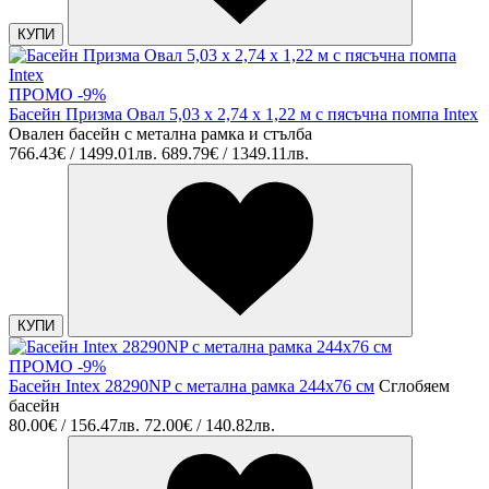
КУПИ
ПРОМО -9%
Басейн Призма Овал 5,03 х 2,74 х 1,22 м с пясъчна помпа Intex
Овален басейн с метална рамка и стълба
766.43€ / 1499.01лв.
689.79€ / 1349.11лв.
КУПИ
ПРОМО -9%
Басейн Intex 28290NP с метална рамка 244x76 см
Сглобяем
басейн
80.00€ / 156.47лв.
72.00€ / 140.82лв.