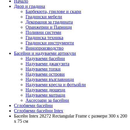
Начало
Двор и градина
Барбекюта, грилове и скари
Градински мебели
Декорация за градината
Оранжерии и Парници
Поливни системи
Градинска техника
Градински инструменти
Винопроизводство
Басейни и надуваеми артикули
Надуваеми басейни
Надуваеми джакузита
Надуваеми топки
Надуваеми острови
Надуваеми възглавници
Надуваеми кресла и фотьойли
Надуваеми дюшеци
Надуваеми матраци
Аксесоари за басейни
Сглобяеми басейни
Сглобяеми басейни Intex
Басейн Intex 28272 Rectangular Frame с размери 300 х 200
х 75 см