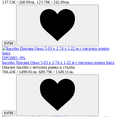
137.53€ / 268.99лв.
123.78€ / 242.09лв.
КУПИ
ПРОМО -9%
Басейн Призма Овал 5,03 х 2,74 х 1,22 м с пясъчна помпа Intex
Овален басейн с метална рамка и стълба
766.43€ / 1499.01лв.
689.79€ / 1349.11лв.
КУПИ