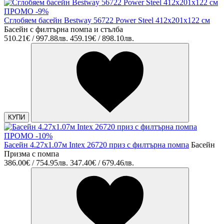
ПРОМО -9%
Сглобяем басейн Bestway 56722 Power Steel 412x201x122 см
Басейн с филтърна помпа и стълба
510.21€ / 997.88лв.
459.19€ / 898.10лв.
КУПИ
ПРОМО -10%
Басейн 4.27х1.07м Intex 26720 приз с филтърна помпа
Басейн
Призма с помпа
386.00€ / 754.95лв.
347.40€ / 679.46лв.