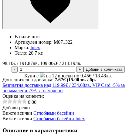
В наличност
Артикулен номер:
M071322
Марка:
Intex
Тегло:
20.7 кг.
98.10
€ / 191.87лв.
109.00€€ / 213.19лв.
-
+
Добави в количката
Купи с
на 12 вноски по 9.45€ / 18.48лв.
Допълнителна доставка:
7.67€ (15.00лв. / бр.
Безплатна
доставка над 119.99€ / 234.68лв.
VIP Card
-5% за
ненамалени
-3% за намалени
Оценка на клиенти:
0.00
Добави ревю
Вижте всички
Сглобяеми басейни
Вижте всички
Сглобяеми басейни Intex
Описание и характеристики