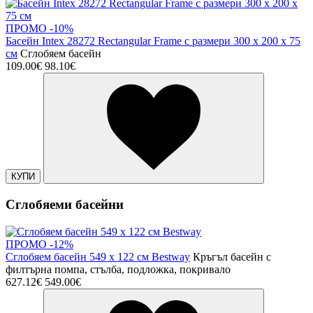
ПРОМО -10%
Басейн Intex 28272 Rectangular Frame с размери 300 х 200 х 75
см
Сглобяем басейн
109.00€
98.10€
КУПИ
Сглобяеми басейни
ПРОМО -12%
Сглобяем басейн 549 х 122 см Bestway
Кръгъл басейн с
филтърна помпа, стълба, подложка, покривало
627.12€
549.00€