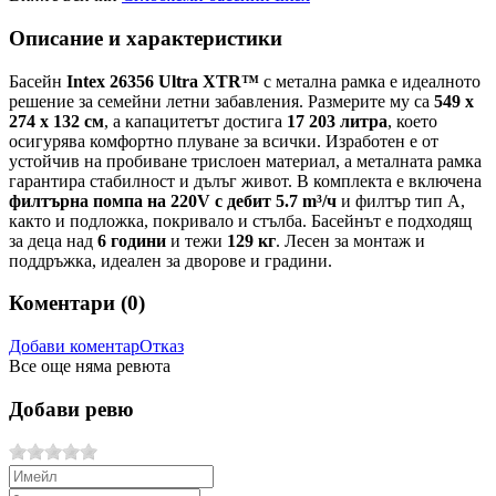
Описание и характеристики
Басейн
Intex 26356 Ultra XTR™
с метална рамка е идеалното
решение за семейни летни забавления. Размерите му са
549 х
274 х 132 см
, а капацитетът достига
17 203 литра
, което
осигурява комфортно плуване за всички. Изработен е от
устойчив на пробиване трислоен материал, а металната рамка
гарантира стабилност и дълъг живот. В комплекта е включена
филтърна помпа на 220V с дебит 5.7 m³/ч
и филтър тип А,
както и подложка, покривало и стълба. Басейнът е подходящ
за деца над
6 години
и тежи
129 кг
. Лесен за монтаж и
поддръжка, идеален за дворове и градини.
Коментари (
0
)
Добави коментар
Отказ
Все още няма ревюта
Добави ревю