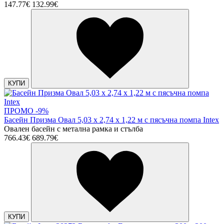
147.77€
132.99€
КУПИ
ПРОМО -9%
Басейн Призма Овал 5,03 х 2,74 х 1,22 м с пясъчна помпа Intex
Овален басейн с метална рамка и стълба
766.43€
689.79€
КУПИ