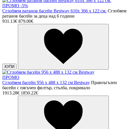
ПРОМО -5%
Сглобяем ратанов басейн Bestway 610x 366 х 122 см.
Сглобяем
ратанов басейн за деца над 6 години
931.13€
879.00€
КУПИ
ПРОМО
Сглобяем басейн 956 x 488 x 132 см Bestway
Правоъгълен
басейн с пясъчен филтър, стълба, покривало
1913.28€
1850.22€