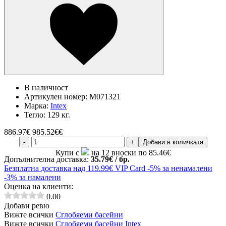
В наличност
Артикулен номер:
M071321
Марка:
Intex
Тегло:
129 кг.
886.97
€
985.52€€
-
+
Добави в количката
Купи с
на 12 вноски по 85.46€
Допълнителна доставка:
35.79€ / бр.
Безплатна
доставка над 119.99€
VIP Card
-5% за ненамалени
-3% за намалени
Оценка на клиенти:
0.00
Добави ревю
Вижте всички
Сглобяеми басейни
Вижте всички
Сглобяеми басейни Intex