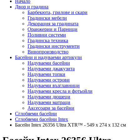
Начало
Двор и градина
Барбекюта, грилове и скари
Градински мебели
Декорация за градината
Оранжерии и Парници
Поливни системи
Градинска техника
Градински инструменти
Винопроизводство
Басейни и надуваеми артикули
Надуваеми басейни
Надуваеми джакузита
Надуваеми топки
Надуваеми острови
Надуваеми възглавници
Надуваеми кресла и фотьойли
Надуваеми дюшеци
Надуваеми матраци
Аксесоари за басейни
Сглобяеми басейни
Сглобяеми басейни Intex
Басейн Intex 26356 Ultra XTR™ - 549 х 274 х 132 см