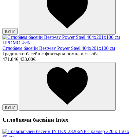
КУПИ
ПРОМО -8%
Сглобяем басейн Bestway Power Steel 404х201х100 см
Градински басейн с филтърна помпа и стълба
471.84€
433.00€
КУПИ
Сглобяеми басейни Intex