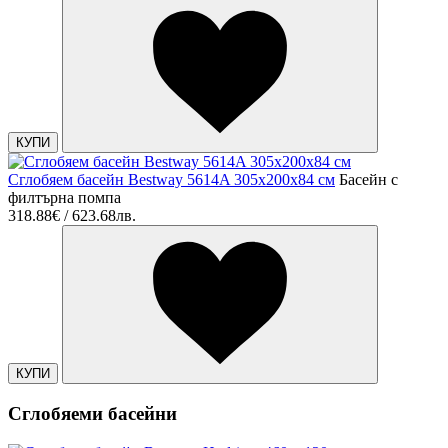
КУПИ
Сглобяем басейн Bestway 5614A 305x200x84 см
Басейн с
филтърна помпа
318.88€ / 623.68лв.
КУПИ
Сглобяеми басейни