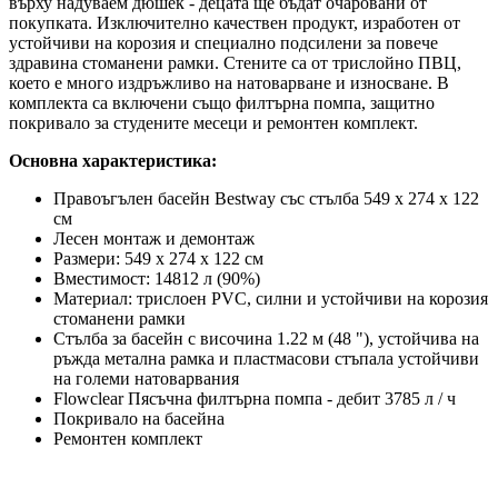
върху надуваем дюшек - децата ще бъдат очаровани от
покупката. Изключително качествен продукт, изработен от
устойчиви на корозия и специално подсилени за повече
здравина стоманени рамки. Стените са от трислойно ПВЦ,
което е много издръжливо на натоварване и износване. В
комплекта са включени също филтърна помпа, защитно
покривало за студените месеци и ремонтен комплект.
Основна характеристика:
Правоъгълен басейн Bestway със стълба 549 х 274 х 122
см
Лесен монтаж и демонтаж
Размери: 549 x 274 x 122 см
Вместимост: 14812 л (90%)
Материал: трислоен PVC, силни и устойчиви на корозия
стоманени рамки
Стълба за басейн с височина 1.22 м (48 "), устойчива на
ръжда метална рамка и пластмасови стъпала устойчиви
на големи натоварвания
Flowclear Пясъчна филтърна помпа - дебит 3785 л / ч
Покривало на басейна
Ремонтен комплект