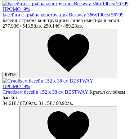
ПРОМО -9%
Басейни с тръбна конструкция Bestway 366х100см 56709
Басейн с тръбна конструкция и линер имитиращ ратан
277.93€ / 543.58лв.
250.14€ / 489.23лв.
КУПИ
ПРОМО -9%
Сглобяем басейн 152 х 38 см BESTWAY
Кръгъл сглобяем
басейн
34.61€ / 67.69лв.
31.15€ / 60.92лв.