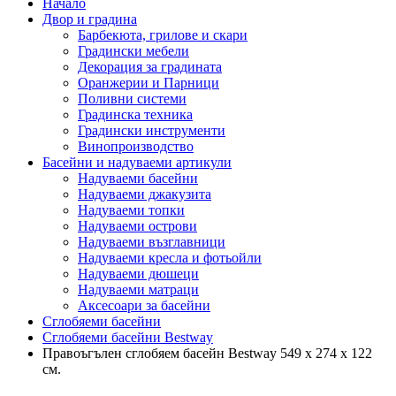
Начало
Двор и градина
Барбекюта, грилове и скари
Градински мебели
Декорация за градината
Оранжерии и Парници
Поливни системи
Градинска техника
Градински инструменти
Винопроизводство
Басейни и надуваеми артикули
Надуваеми басейни
Надуваеми джакузита
Надуваеми топки
Надуваеми острови
Надуваеми възглавници
Надуваеми кресла и фотьойли
Надуваеми дюшеци
Надуваеми матраци
Аксесоари за басейни
Сглобяеми басейни
Сглобяеми басейни Bestway
Правоъгълен сглобяем басейн Bestway 549 х 274 х 122
см.