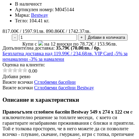
В наличност
Артикулен номер:
M045144
Марка:
Bestway
Тегло:
104.41 кг.
817.00
€ / 1597.91лв.
890.86€€ / 1742.37лв.
-
+
Добави в количката
Купи с
на 12 вноски по 78.72€ / 153.96лв.
Допълнителна доставка:
35.79€ (70.00лв. / бр.
Безплатна
доставка над 119.99€ / 234.68лв.
VIP Card
-5% за
ненамалени
-3% за намалени
Оценка на клиенти:
0.00
Добави ревю
Вижте всички
Сглобяеми басейни
Вижте всички
Сглобяеми басейни Bestway
Описание и характеристики
Правоъгълен сглобяем басейн Bestway 549 х 274 х 122 см
е
изключително решение за топлите месеци, с което си
гарантирате незабравими преживявания с близки и приятели.
Той е толкова просторен, че в него можете да си позволите
всичко - плуване, скачане, гмуркане, игри с топка, препичане