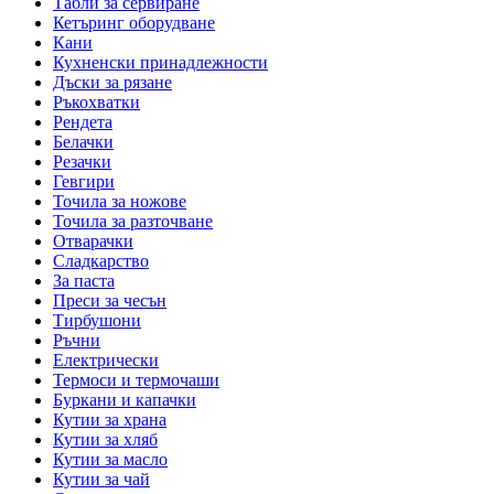
Табли за сервиране
Кетъринг оборудване
Кани
Кухненски принадлежности
Дъски за рязане
Ръкохватки
Рендета
Белачки
Резачки
Гевгири
Точила за ножове
Точила за разточване
Отварачки
Сладкарство
За паста
Преси за чесън
Тирбушони
Ръчни
Електрически
Термоси и термочаши
Буркани и капачки
Кутии за храна
Кутии за хляб
Кутии за масло
Кутии за чай