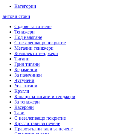
Категории
Битови стоки
Съдове за готвене
Тенджери
Под налягане
С незалепващо покритие
Метални тенджери
Комплекти тенджери
Тигани
Грил тигани
Керамични
За палачинки
Чугунени
Уок тигани
Кръгли
Капаци за тигани и тенджери
За тенджери
Касероли
Тави
С незалепващо покритие
Кръгли тави за печене
Правоъгълни тави за печене