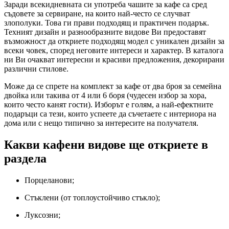
Заради всекидневната си употреба чашите за кафе са сред
съдовете за сервиране, на които най-често се случват
злополуки. Това ги прави подходящ и практичен подарък.
Техният дизайн и разнообразните видове Ви предоставят
възможност да откриете подходящ модел с уникален дизайн за
всеки човек, според неговите интереси и характер. В каталога
ни Ви очакват интересни и красиви предложения, декорирани
различни стилове.
Може да се спрете на комплект за кафе от два броя за семейна
двойка или такива от 4 или 6 боря (чудесен избор за хора,
които често канят гости). Изборът е голям, а най-ефектните
подаръци са тези, които успеете да съчетаете с интериора на
дома или с нещо типично за интересите на получателя.
Какви кафени видове ще откриете в
раздела
Порцеланови;
Стъклени (от топлоустойчиво стъкло);
Луксозни;