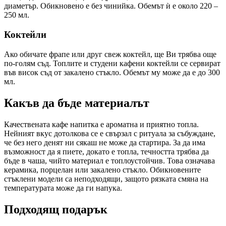
диаметър. Обикновено е без чинийка. Обемът ѝ е около 220 –
250 мл.
Коктейли
Ако обичате фрапе или друг свеж коктейл, ще Ви трябва още
по-голям съд. Топлите и студени кафени коктейли се сервират
във висок съд от закалено стъкло. Обемът му може да е до 300
мл.
Какъв да бъде материалът
Качествената кафе напитка е ароматна и приятно топла.
Нейният вкус дотолкова се е свързал с ритуала за събуждане,
че без него денят ни сякаш не може да стартира. За да има
възможност да я пиете, докато е топла, течността трябва да
бъде в чаша, чийто материал е топлоустойчив. Това означава
керамика, порцелан или закалено стъкло. Обикновените
стъклени модели са неподходящи, защото рязката смяна на
температурата може да ги напука.
Подходящ подарък