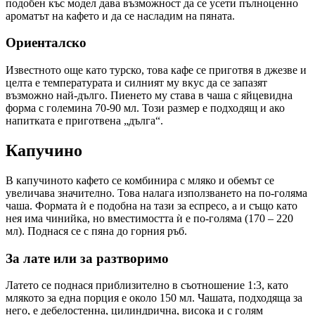
подобен къс модел дава възможност да се усети пълноценно
ароматът на кафето и да се насладим на пяната.
Ориенталско
Известното още като турско, това кафе се приготвя в джезве и
целта е температурата и силният му вкус да се запазят
възможно най-дълго. Пиенето му става в чаша с яйцевидна
форма с големина 70-90 мл. Този размер е подходящ и ако
напитката е приготвена „дълга“.
Капучино
В капучиното кафето се комбинира с мляко и обемът се
увеличава значително. Това налага използването на по-голяма
чаша. Формата ѝ е подобна на тази за еспресо, а и също като
нея има чинийка, но вместимостта ѝ е по-голяма (170 – 220
мл). Поднася се с пяна до горния ръб.
За лате или за разтворимо
Латето се поднася приблизително в съотношение 1:3, като
млякото за една порция е около 150 мл. Чашата, подходяща за
него, е дебелостенна, цилиндрична, висока и с голям