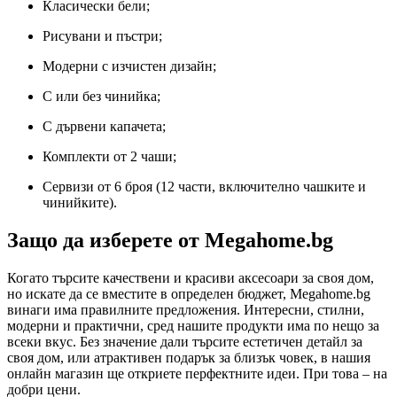
Класически бели;
Рисувани и пъстри;
Модерни с изчистен дизайн;
С или без чинийка;
С дървени капачета;
Комплекти от 2 чаши;
Сервизи от 6 броя (12 части, включително чашките и
чинийките).
Защо да изберете от Megahome.bg
Когато търсите качествени и красиви аксесоари за своя дом,
но искате да се вместите в определен бюджет, Megahome.bg
винаги има правилните предложения. Интересни, стилни,
модерни и практични, сред нашите продукти има по нещо за
всеки вкус. Без значение дали търсите естетичен детайл за
своя дом, или атрактивен подарък за близък човек, в нашия
онлайн магазин ще откриете перфектните идеи. При това – на
добри цени.