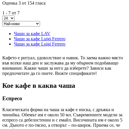
Оценка 3 от 154 гласа
1 - 7 от 7
Чаши за кафе LAV
Чаши за кафе Luigi Ferrero
Чаши за кафе Luigi Ferrero
Кафето е ритуал, удоволствие и навик. То заема важно място
във всеки наш ден и заслужава да му обърнем подобаващо
внимание. Какви чаши за него да изберете? Зависи как
предпочитате да го пиете. Вижте спецификите!
Кое кафе в каква чаша
Еспресо
Класическата форма на чаша за кафе е ниска, с дръжка и
чинийка. Обемът им е около 50 мл. Съвременните модели за
еспресо са дебелостенни и с емайл. Височината им е около 5
см. Дъното е по-тясно, а отворът – по-широк. Приема се, че