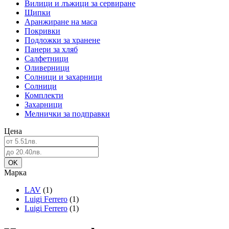
Вилици и лъжици за сервиране
Щипки
Аранжиране на маса
Покривки
Подложки за хранене
Панери за хляб
Салфетници
Оливерници
Солници и захарници
Солници
Комплекти
Захарници
Мелнички за подправки
Цена
Марка
LAV
(1)
Luigi Ferrero
(1)
Luigi Ferrero
(1)