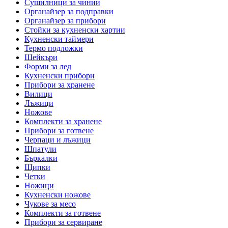
Сушилници за чинии
Органайзер за подправки
Органайзер за прибори
Стойки за кухненски хартии
Кухненски таймери
Термо подложки
Шейкъри
Форми за лед
Кухненски прибори
Прибори за хранене
Вилици
Лъжици
Ножове
Комплекти за хранене
Прибори за готвене
Черпаци и лъжици
Шпатули
Бъркалки
Щипки
Четки
Ножици
Кухненски ножове
Чукове за месо
Комплекти за готвене
Прибори за сервиране