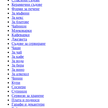
Стъклени съдове
Керамични съдове
Форми за печене
За мъфини
За кекс
За блатове
Чайници
Млековарки
Кафеварки
Джезвета
Съдове за сервиране
Чаши
За чай
За кафе
За вода
За бира
За вино
За алкохол
Чинии
Купи
Сосиери
Супници
Сервизи за хранене
Плата и подноси
Гарафи и декантери