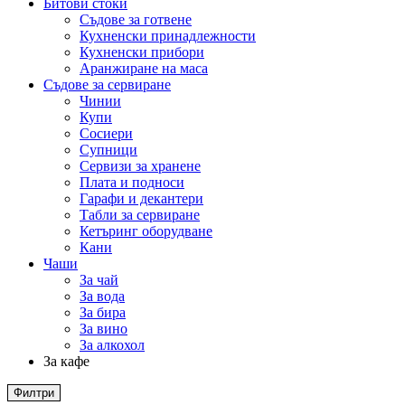
Битови стоки
Съдове за готвене
Кухненски принадлежности
Кухненски прибори
Аранжиране на маса
Съдове за сервиране
Чинии
Купи
Сосиери
Супници
Сервизи за хранене
Плата и подноси
Гарафи и декантери
Табли за сервиране
Кетъринг оборудване
Кани
Чаши
За чай
За вода
За бира
За вино
За алкохол
За кафе
Филтри