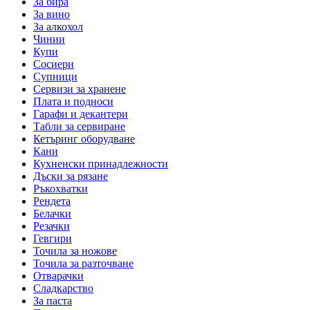
За бира
За вино
За алкохол
Чинии
Купи
Сосиери
Супници
Сервизи за хранене
Плата и подноси
Гарафи и декантери
Табли за сервиране
Кетъринг оборудване
Кани
Кухненски принадлежности
Дъски за рязане
Ръкохватки
Рендета
Белачки
Резачки
Гевгири
Точила за ножове
Точила за разточване
Отварачки
Сладкарство
За паста