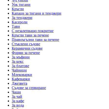
Чугунени
Уок тигани
Кръгли
Капаци за тигани и тенджери
За тенджери
Касероли
Тави
С незалепващо покритие
Кръгли тави за печене
Правоъгълни тави за печене
Стъклени съдове
Керамични съдове
Форми за печене
За мъфини
За кекс
За блатове
Чайници
Млековарки
Кафеварки
Джезвета
Съдове за сервиране
Чаши
За чай
За кафе
За вода