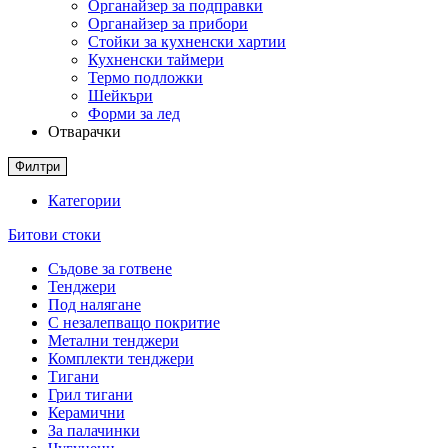
Органайзер за подправки
Органайзер за прибори
Стойки за кухненски хартии
Кухненски таймери
Термо подложки
Шейкъри
Форми за лед
Отварачки
Филтри
Категории
Битови стоки
Съдове за готвене
Тенджери
Под налягане
С незалепващо покритие
Метални тенджери
Комплекти тенджери
Тигани
Грил тигани
Керамични
За палачинки