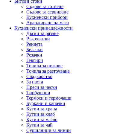
Битови стоки
Съдове за готвене
Съдове за сервиране
Кухненски прибори
Аранжиране на маса
Кухненски принадлежности
Дъски за рязане
Ръкохватки
Рендета
Белачки
Резачки
Гевгири
Точила за ножове
Точила за разточване
Сладкарство
За паста
Преси за чесън
Тирбушони
Термоси и термочаши
Буркани и капачки
Кутии за храна
Кутии за хляб
Кутии за масло
Кутии за чай
Сушилници за чинии