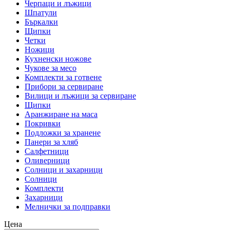
Черпаци и лъжици
Шпатули
Бъркалки
Щипки
Четки
Ножици
Кухненски ножове
Чукове за месо
Комплекти за готвене
Прибори за сервиране
Вилици и лъжици за сервиране
Щипки
Аранжиране на маса
Покривки
Подложки за хранене
Панери за хляб
Салфетници
Оливерници
Солници и захарници
Солници
Комплекти
Захарници
Мелнички за подправки
Цена