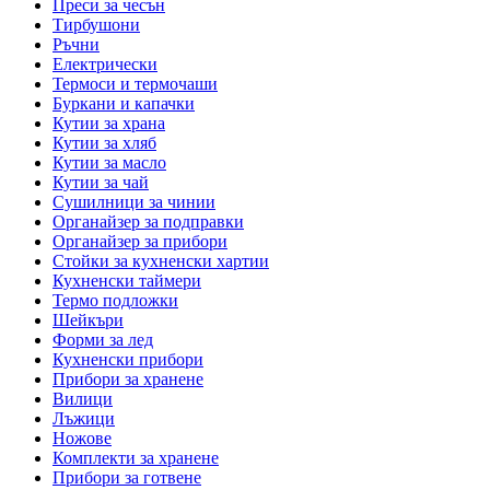
Преси за чесън
Тирбушони
Ръчни
Електрически
Термоси и термочаши
Буркани и капачки
Кутии за храна
Кутии за хляб
Кутии за масло
Кутии за чай
Сушилници за чинии
Органайзер за подправки
Органайзер за прибори
Стойки за кухненски хартии
Кухненски таймери
Термо подложки
Шейкъри
Форми за лед
Кухненски прибори
Прибори за хранене
Вилици
Лъжици
Ножове
Комплекти за хранене
Прибори за готвене