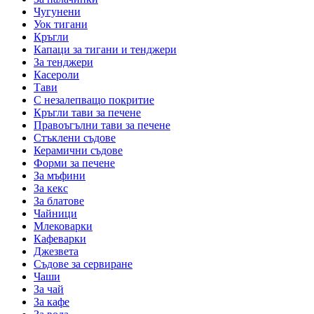
Чугунени
Уок тигани
Кръгли
Капаци за тигани и тенджери
За тенджери
Касероли
Тави
С незалепващо покритие
Кръгли тави за печене
Правоъгълни тави за печене
Стъклени съдове
Керамични съдове
Форми за печене
За мъфини
За кекс
За блатове
Чайници
Млековарки
Кафеварки
Джезвета
Съдове за сервиране
Чаши
За чай
За кафе