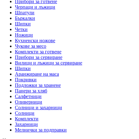
Прибори за готвене
Черпаци и лъжици
Шпатули
Бъркалки
Щипки
Четки
Ножици
Кухненски ножове
Чукове за месо
Комплекти за готвене
Прибори за сервиране
Вилици и лъжици за сервиране
Щипки
Аранжиране на маса
Покривки
Подложки за хранене
Панери за хляб
Салфетници
Оливерници
Солници и захарници
Солници
Комплекти
Захарници
Мелнички за подправки