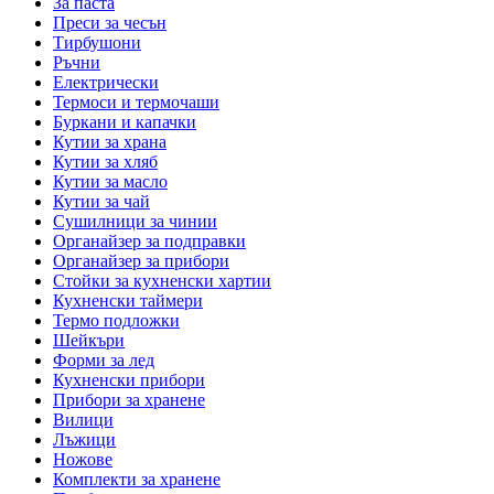
За паста
Преси за чесън
Тирбушони
Ръчни
Електрически
Термоси и термочаши
Буркани и капачки
Кутии за храна
Кутии за хляб
Кутии за масло
Кутии за чай
Сушилници за чинии
Органайзер за подправки
Органайзер за прибори
Стойки за кухненски хартии
Кухненски таймери
Термо подложки
Шейкъри
Форми за лед
Кухненски прибори
Прибори за хранене
Вилици
Лъжици
Ножове
Комплекти за хранене