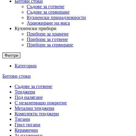
Битови стоки
Съдове за готвене
Съдове за сервиране
Кухненски принадлежности
Аранжиране на маса
Кухненски прибори
Прибори за хранене
Прибори за готвене
Прибори за сервиране
Филтри
Категории
Битови стоки
Съдове за готвене
Тенджери
Под налягане
С незалепващо покритие
Метални тенджери
Комплекти тенджери
Тигани
Грил тигани
Керамични
За палачинки