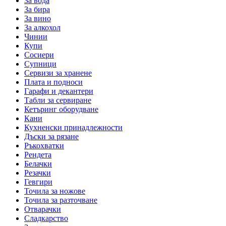
За вода
За бира
За вино
За алкохол
Чинии
Купи
Сосиери
Супници
Сервизи за хранене
Плата и подноси
Гарафи и декантери
Табли за сервиране
Кетъринг оборудване
Кани
Кухненски принадлежности
Дъски за рязане
Ръкохватки
Рендета
Белачки
Резачки
Гевгири
Точила за ножове
Точила за разточване
Отварачки
Сладкарство