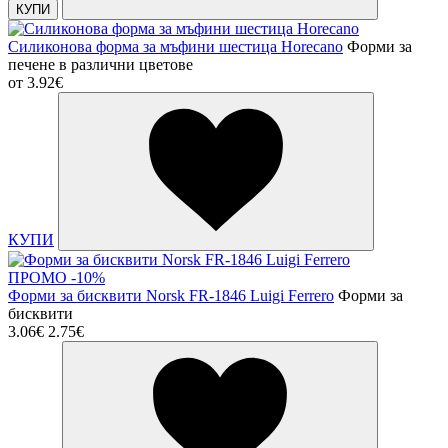
КУПИ
Силиконова форма за мъфини шестица Horecano
Форми за
печене в различни цветове
от
3.92€
КУПИ
ПРОМО -10%
Форми за бисквити Norsk FR-1846 Luigi Ferrero
Форми за
бисквити
3.06€
2.75€