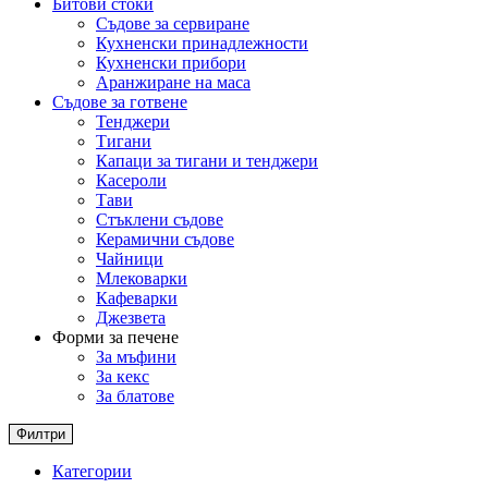
Битови стоки
Съдове за сервиране
Кухненски принадлежности
Кухненски прибори
Аранжиране на маса
Съдове за готвене
Тенджери
Тигани
Капаци за тигани и тенджери
Касероли
Тави
Стъклени съдове
Керамични съдове
Чайници
Млековарки
Кафеварки
Джезвета
Форми за печене
За мъфини
За кекс
За блатове
Филтри
Категории