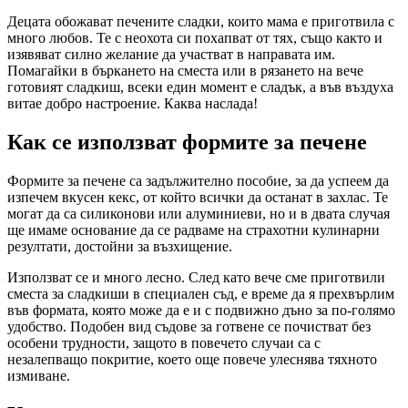
Децата обожават печените сладки, които мама е приготвила с
много любов. Те с неохота си похапват от тях, също както и
изявяват силно желание да участват в направата им.
Помагайки в бъркането на сместа или в рязането на вече
готовият сладкиш, всеки един момент е сладък, а във въздуха
витае добро настроение. Каква наслада!
Как се използват формите за печене
Формите за печене са задължително пособие, за да успеем да
изпечем вкусен кекс, от който всички да останат в захлас. Те
могат да са силиконови или алуминиеви, но и в двата случая
ще имаме основание да се радваме на страхотни кулинарни
резултати, достойни за възхищение.
Използват се и много лесно. След като вече сме приготвили
сместа за сладкиши в специален съд, е време да я прехвърлим
във формата, която може да е и с подвижно дъно за по-голямо
удобство. Подобен вид съдове за готвене се почистват без
особени трудности, защото в повечето случаи са с
незалепващо покритие, което още повече улеснява тяхното
измиване.