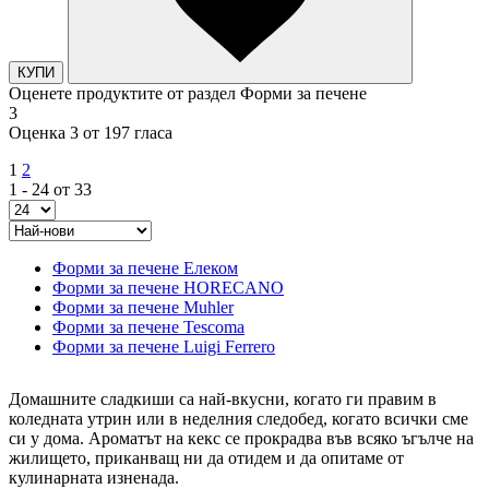
КУПИ
Оценете продуктите от раздел Форми за печене
3
Оценка 3 от 197 гласа
1
2
1 - 24 от 33
Форми за печене Елеком
Форми за печене HORECANO
Форми за печене Muhler
Форми за печене Tescoma
Форми за печене Luigi Ferrero
Домашните сладкиши са най-вкусни, когато ги правим в
коледната утрин или в неделния следобед, когато всички сме
си у дома. Ароматът на кекс се прокрадва във всяко ъгълче на
жилището, приканващ ни да отидем и да опитаме от
кулинарната изненада.