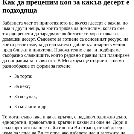
Как да преценим коя за какъв десерт е
подходяща
Забавната част от приготвянето на вкусен десерт е важна, но
има и други неща, за които трябва да помислим, когато сме
твърдо решени да зарадваме любимите си хора с някакъв
домашен десерт. Съдовете за готвене са основният ресурс, на
който разчитаме, за да изпъкнем с добри кулинарни умения
пред близки и приятели. Наложително е да ги подбираме
съобразно сладкишите, които редовно правим или планираме
да направим за първи път. В Мегахоум ще откриете голямо
разнообразие от форми за печене:
За торта;
За кекс;
За козунак;
За мъфини и др.
Те могат също така и да са кръгли, с падащо/подвижно дъно,
еднократни, правоъгълни, кръгли и какви ли още не. Дори и
сладкарството да не е най-силната Ви страна, никой десерт
няма да успее да Ви се опре, ако изберете нас и заложите на