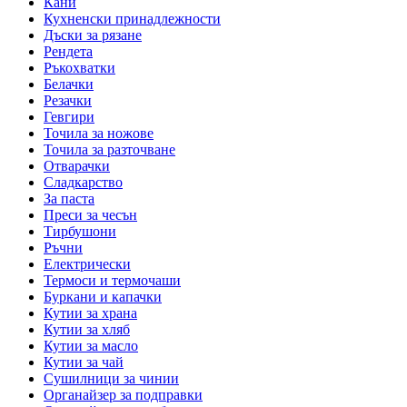
Кани
Кухненски принадлежности
Дъски за рязане
Рендета
Ръкохватки
Белачки
Резачки
Гевгири
Точила за ножове
Точила за разточване
Отварачки
Сладкарство
За паста
Преси за чесън
Тирбушони
Ръчни
Електрически
Термоси и термочаши
Буркани и капачки
Кутии за храна
Кутии за хляб
Кутии за масло
Кутии за чай
Сушилници за чинии
Органайзер за подправки