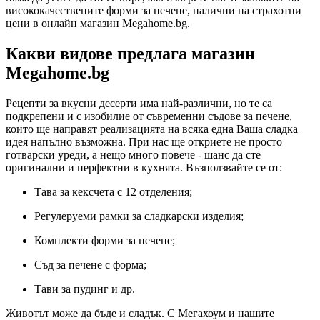
висококачествените форми за печене, налични на страхотни
цени в онлайн магазин Megahome.bg.
Какви видове предлага магазин
Megahome.bg
Рецепти за вкусни десерти има най-различни, но те са
подкрепени и с изобилие от съвременни съдове за печене,
които ще направят реализацията на всяка една Ваша сладка
идея напълно възможна. При нас ще откриете не просто
готварски уреди, а нещо много повече - шанс да сте
оригинални и перфектни в кухнята. Възползвайте се от:
Тава за кексчета с 12 отделения;
Регулеруеми рамки за сладкарски изделия;
Комплекти форми за печене;
Съд за печене с форма;
Тави за пудинг и др.
Животът може да бъде и сладък. С Мегахоум и нашите