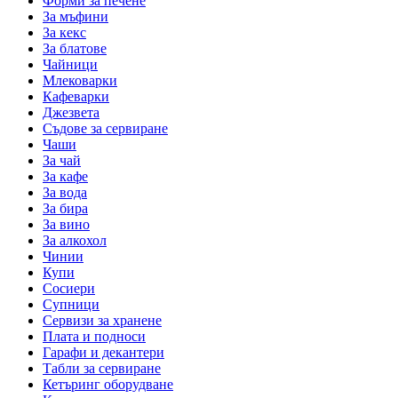
Форми за печене
За мъфини
За кекс
За блатове
Чайници
Млековарки
Кафеварки
Джезвета
Съдове за сервиране
Чаши
За чай
За кафе
За вода
За бира
За вино
За алкохол
Чинии
Купи
Сосиери
Супници
Сервизи за хранене
Плата и подноси
Гарафи и декантери
Табли за сервиране
Кетъринг оборудване