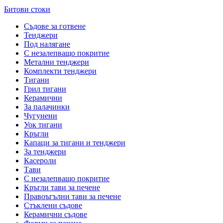
Битови стоки
Съдове за готвене
Тенджери
Под налягане
С незалепващо покритие
Метални тенджери
Комплекти тенджери
Тигани
Грил тигани
Керамични
За палачинки
Чугунени
Уок тигани
Кръгли
Капаци за тигани и тенджери
За тенджери
Касероли
Тави
С незалепващо покритие
Кръгли тави за печене
Правоъгълни тави за печене
Стъклени съдове
Керамични съдове