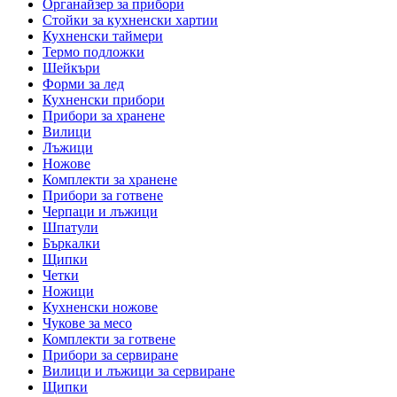
Органайзер за прибори
Стойки за кухненски хартии
Кухненски таймери
Термо подложки
Шейкъри
Форми за лед
Кухненски прибори
Прибори за хранене
Вилици
Лъжици
Ножове
Комплекти за хранене
Прибори за готвене
Черпаци и лъжици
Шпатули
Бъркалки
Щипки
Четки
Ножици
Кухненски ножове
Чукове за месо
Комплекти за готвене
Прибори за сервиране
Вилици и лъжици за сервиране
Щипки